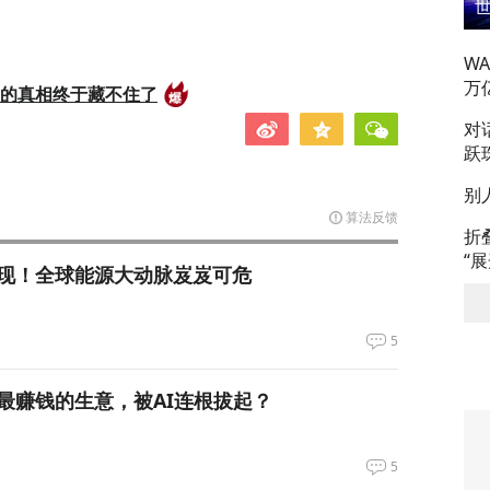
W
万
后的真相终于藏不住了
对
跃
别
算法反馈
折
“
现！全球能源大动脉岌岌可危
5
最赚钱的生意，被AI连根拔起？
5