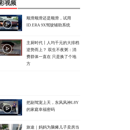
彩视频
顺滑顺滑还是顺滑，试用
ID.ERA 9X驾驶辅助系统
主厨时代丨人均千元的大排档
逆势而上？ 双生不夜粥：消
费群体一直在 只是换了个地
方
把副驾宠上天，东风风神L8Y
的家庭幸福密码
旅途｜妈妈为脑瘫儿子卖房当