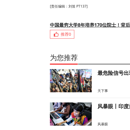
[责任编辑：刘笛 PT137]
中国最穷大学8年培养170位院士！背
推荐
0
为您推荐
最危险信号出
天下事
风暴眼丨印度
风暴眼