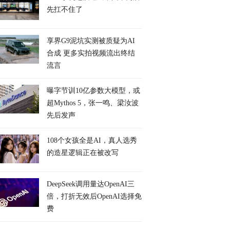
先扛不住了
享界G9泥坑实测被质疑为AI
合成 更多实拍视频流出终结
流言
曝字节训10亿参数大模型，或
超Mythos 5，张一鸣、梁汝波
先后发声
108个女孩全是AI，真人选秀
的造星逻辑正在被改写
DeepSeek调用量达OpenAI三
倍，打折无效后OpenAI选择免
费