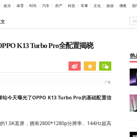
娱乐
体育
时尚
汽车
房产
科技
军事
文化
旅游
佛教
国
站
正文
 K13 Turbo Pro全配置揭晓
热
天曝光了OPPO K13 Turbo Pro的基础配置信
。
.5K直屏，拥有2800*1280p分辨率、144Hz超高