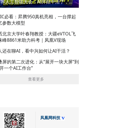
世界人工智能大会：AI开始干活了，但到底干的怎么样？萌新闯WAIC
AIC必看：昇腾950真机亮相，一台撑起
亿参数大模型
话北京大学叶春翔教授：大疆eVTOL飞
珠峰8861米助力科考｜凤凰V现场
人还在聊AI，看中兴如何让AI干活？
叠屏的第二次进化：从“展开一块大屏”到
展开一个AI工作台”
查看更多
凤凰网科技