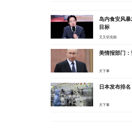
岛内食安风暴
目标
又又切克闹
美情报部门：
天下事
日本发布排名
天下事