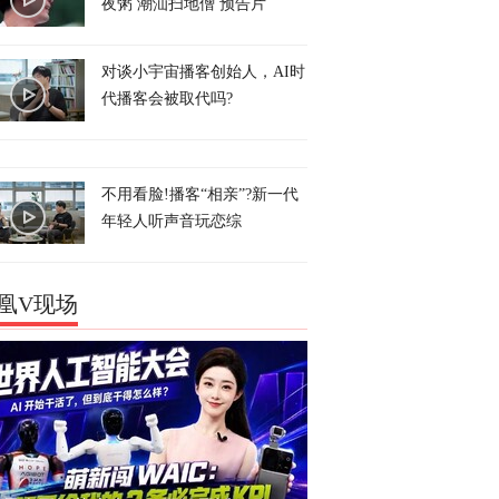
夜粥 潮汕扫地僧 预告片
对谈小宇宙播客创始人，AI时
代播客会被取代吗?
不用看脸!播客“相亲”?新一代
年轻人听声音玩恋综
凰V现场