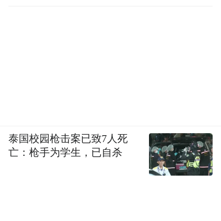
代码补全是很基础也很重要的能力。我们最
早做的产品就是编程插件，叫 MarsCode。
MarsCode 用插件的形式，帮助开发者在使用
VS Code、jetbrains 等传统 IDE 中提效。这也
是目前被开发者最广泛使用的 AI 能力。
直到今天，也还是有很多用户喜欢豆包
MarsCode 插件这类产品。但作为一个轻量级
泰国校园枪击案已致7人死
亡：枪手为学生，已自杀
的形态，插件很难承载更完整的真正基于 AI
Coding 的体验。尤其是随着模型能力快速提
升，以及开发者群体的快速扩大，越来越多
的用户、开发者，都期待 AI 能够承载更完整
的开发流程，而不仅仅是补全代码。