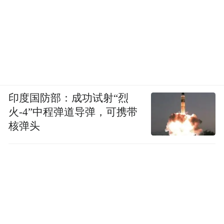
英语学习应用现场演示
可以看到，这是一个相对复杂且完成度已经
比较高的英语学习应用。产品里包含和模型
对话、单词管理&复习、用户登录以及其他
印度国防部：成功试射“烈
一些复杂的交互。
火-4”中程弹道导弹，可携带
核弹头
而且这并不是一个 demo，产品在昨天晚上已
经发布了。因为我和团队讨论了一下，觉得
不能做一个 demo，应该直接发布，这样，大
家如果有兴趣也可以直接体验一下。后面，
我也会把整个代码放到我们的 Github，大家