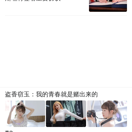
Coding 这个事情的原因。
我的 AI Coding 实践：用自然语言写代码
接下来，我想和大家具体分享一下，我们的
产品 TRAE。
最开始，这部分内容我是列出了一些产品核
心能力，打算做成 PPT 来介绍。但写完后总
感觉不是特别理想，不够生动、具体。我自
盗香窃玉：我的青春就是赌出来的
己平时也会使用 TRAE 工作，做一些开发。
我在想，也许作为一个开发者和用户，把自
己使用 TRAE 的过程分享出来，会更生动、
真实。