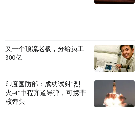
奥数竞赛题库网站截图
可以看到，一个小朋友，在 AI 的帮助下，也
又一个顶流老板，分给员工
300亿
能很快地为自己的学习完成一次开发、生成
一个应用。我也相信，做好 AI Coding，能够
实现技术普惠，让更多人掌握代码这一强大
印度国防部：成功试射“烈
的生产力，未来真正有机会实现“人人都是开
火-4”中程弹道导弹，可携带
发者”。这也是我们希望做 AI Coding 的第一
核弹头
个原因。
提升研发效率