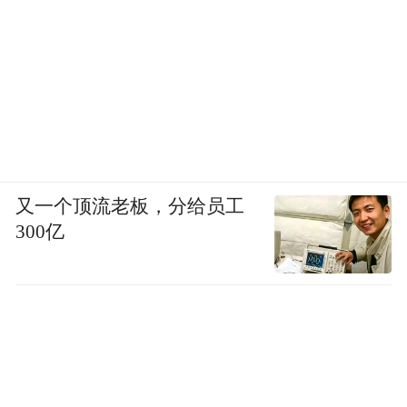
Development）了。我们这次额外的好几天的
这些工作，也许会降低成几个小时甚至更短
的时间。那这些都是我们想下一步努力的方
向，我们希望，TRAE 不只是 AI Coding，更
是 AI Development。
现在，TRAE 也在做一些类似的尝试，比如
又一个顶流老板，分给员工
引入了 Agent 能力，用户可以依据场景选择
300亿
不同的 Agent 进行工作，并且允许用户自定
义 Agent。用户可以自定义工具，然后来去
做这种上下文切换，把工作串起来。大家可
以看一下下面的 demo：