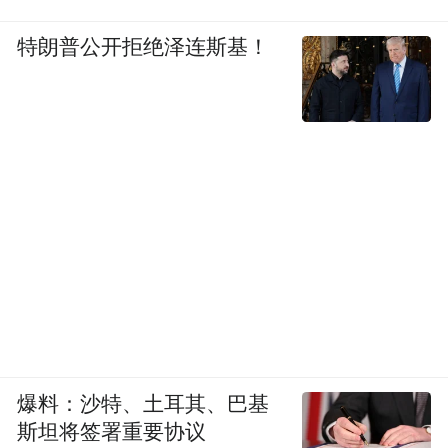
雏形，未来，我相信随着 AI 能力的进步，它
可以完成更多、复杂的应用。我们也会努力
特朗普公开拒绝泽连斯基！
地往前去走。
另外，我也认为，不管 AI 如何进步，真正的
Real AI Engineer 也离不开人的协作。纯粹用
AI 做开发，自己只是提要求，点点按钮，做
出来的程序是很难维护的，而且也没有把工
程师很多的创造性和 AI 结合起来。
包括我这次的开发，虽然是自然语言，但也
是代码逻辑的自然语言，是我提技术方案和
流程，AI 写成代码。当然有一些我会和它探
爆料：沙特、土耳其、巴基
讨，我说你觉得怎么这样写更合适、更好，
斯坦将签署重要协议