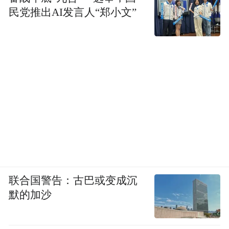
trace 系统查 bug，还有代码提交和合并工具
民党推出AI发言人“郑小文”
等等等等。其实在过程中来回切换上下文，
都是非常复杂，也非常耗时间的。
我自己是非常相信在大模型这个时代，随着
模型能力的进步， AI 是有机会把这些工作统
筹起来的。AI 成为调度者，让软件开发 all in
one，更大幅度地降低开发的门槛，提升开发
效率。
这其实是一个蛮大的想象空间，我有时候想
联合国警告：古巴或变成沉
起来也会觉得很兴奋。举个例子。传统模式
默的加沙
下，我调一个 bug，可能先要去找错误日
志，然后可能要定位，定位完之后我可能要