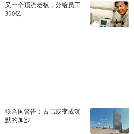
又一个顶流老板，分给员工
300亿
我们的 AI，会在工程师编写代码的过程中，
根据上下文自动推测和补全代码，提高编程
效率。
不过，典型的代码补全和局部代码生成，主
要就是在当前用户光标所在位置，推测后面
的代码。TRAE 在这个基础上更进一步。
TRAE 能根据用户的编辑行为以及上下文，
精准预测接下来要修改的地方，直接跳转对
应位置，并持续进行代码补全和生成。
联合国警告：古巴或变成沉
默的加沙
我们发现，用这样的方式，补全和生成的效
率都会得到较为大幅的提升，并且更实用。