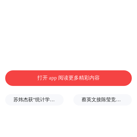
大家好，我是洪定坤，字节跳动研发的负责
人，也是一个研发工程师，最近在做 AI
Coding 方面的探索。这是第一次跟大家见
面，主要是想跟大家介绍一下我们在 AI
Coding 方向的产品 TRAE。
其实做这方向的探索有一段时间了。GPT-3.5
打开 app 阅读更多精彩内容
出来的时候，我们就觉得编程可能是一个很
好的应用方向。包括我们给这个产品起的名
苏炜杰获“统计学界的诺贝尔奖”，又是北大数院07级
蔡英文接陈莹竞选总部主委？郭正亮爆玄机：她的谋划是陈其迈
字“TRAE”，意思是“The Real AI Engineer”。
我们觉得，AI 大模型确实会给 Coding 带来
真正的变革。