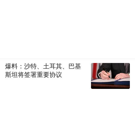
细的 review 代码，这样做出来的程序才是可
以持续维护的。
所以，哪怕85%的代码都是 AI 写的，但仍然
是我在驱动整个过程。模型在不断进步，能
做越来越多的事情，但编程仍然是离不开人
的。而 AI 也只有做到“听得懂也理解人的想
爆料：沙特、土耳其、巴基
法”，也得“懂上下文”，并且能够很好的和人
斯坦将签署重要协议
合作，才可能是真正的 Real AI Engineer，做
到 AI Development。
TRAE 也会一直向这个方向努力，最后也欢
迎大家体验我们的产品 TRAE，还有我新开
发的英语学习应用“积流成江”，因为才开发