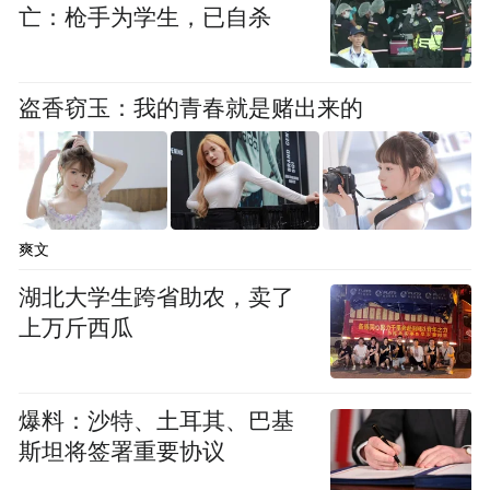
我们的一位研发同事，就在用 TRAE 教他们
亡：枪手为学生，已自杀
家 11 岁的小朋友学习编程。这是小朋友最近
完成的一个奥数竞赛题库网站：一个真实的
盗香窃玉：我的青春就是赌出来的
网站，可以用来练习小学的奥数题。
爽文
湖北大学生跨省助农，卖了
上万斤西瓜
爆料：沙特、土耳其、巴基
斯坦将签署重要协议