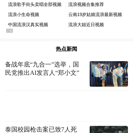
机完成各类复杂任务的工具和手段。代码是
数字世界的基础生产力工具。
AI 的出现，则前所未有地降低了大众掌握代
码能力的门槛。
热点新闻
随着 AI 代码能力的不断提升，今天，更多人
备战年底“九合一”选举，国
可以通过 AI 掌握代码这个工具，专业的程序
民党推出AI发言人“郑小文”
员也能更专注于工作中具有创造性的部分。
这显然会极大地提高开发效率和代码质量，
也使得更多不同背景的人成为开发者，通过
代码来完成更多复杂的任务，极大地提高生
产力。
泰国校园枪击案已致7人死