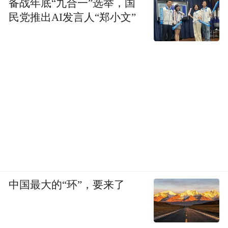
备战年底“九合一”选举，国
民党推出AI发言人“郑小文”
我统计了一下，这次开发，大概 85% 的代码
是通过这种自然语言对话的方式让 AI 生产。
得益于 TRAE 的帮助，我们最终用 2 天时间
完成了超过 3000 行代码的开发和调试。而且
两天里还有一些事情和会议，也不是很完整
的时间，我也没有特别仔细地统计。但差不
多就是从端午之后，大概到周五，我就基本
把核心功能开发完了。
所以，整个过程，和传统的开发比起来，是
中国最大的“环”，要来了
非常非常不一样的，我正好录了一个真实的
开发过程的视频，大家可以看一下。