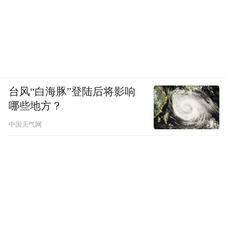
程开发场景做了进一步的训练。对比现当前
的 1.5 来说，我觉得还是有一个比较大的提
升的。这两天我们就会把这个新模型推送给
用户，相信可以使开发者的效率进一步提
升。
台风“白海豚”登陆后将影响
哪些地方？
不只是 AI Coding，更是 AI Development
中国天气网
TRAE 对整个编程的工作有很大的提升，但
Coding 只是软件开发的一个环节，并不是最
终的目标。
做过软件开发的人应该都知道，你要写文
档、做运维、做调试、发布，还要 Debug，