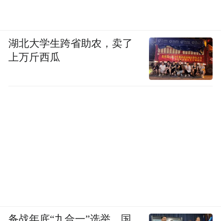
最后你还要做压力测试，很多事情。一个典
型的软件开发过程中，写代码可能大概占不
到 40% 的工作，并且，越复杂的应用，代码
湖北大学生跨省助农，卖了
上万斤西瓜
工作的占比越少。
坦白说，这次除了我们 3 个人开发团队外，
还有另外的同事，花了一些时间协助我们完
成环境搭建、调试、运维等工作。特别是决
定这个产品要直接放出来之后，我们又花了
一个周末的时间在做各种工作，其实到昨天
还在做一些压测。
这次开发，我们用到了 meego 管理需求，飞
书多维表格记录问题、内部运维平台上线、
备战年底“九合一”选举，国