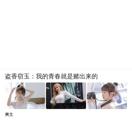
用 git 拉一个分支。我还要写代码，写完之后
我还要部署发布，还要调试，没问题之后我
再去上线，这个过程，可能调一个 bug，半
天过去了。
未来有没有可能就是 AI 来做这个事情？它来
帮我自动从日志里面定位，然后分析可能什
么问题，和我一起确认。我觉得没问题的时
盗香窃玉：我的青春就是赌出来的
候，我说你改吧，改完之后他帮我提交上
线。
是这样一个未来的话，其实就是从软件开发
爽文
（software development），到 AI 开发（AI