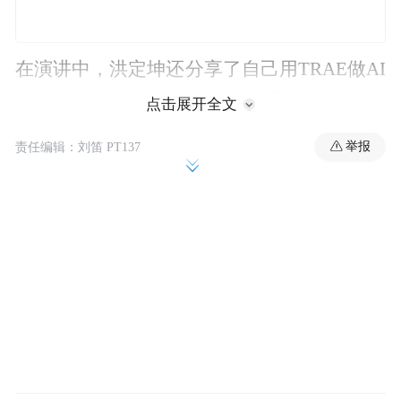
在演讲中，洪定坤还分享了自己用TRAE做AI
Coding的一些实践，比如在三天时间里，如
点击展开全文
何“见缝插针”地开发一个英语学习应用。
举报
责任编辑：刘笛 PT137
对于洪定坤和TRAE幕后团队的所有人来说，
他们希望软件开发能够 all in one，让 AI 成为
调度者，更大幅度地降低开发的门槛，提升
开发效率。AI Coding是可预见的未来，但
“AI Development”是更高级的目标。
以下是演讲全文，在不改变原意的基础上，
进行了整理。