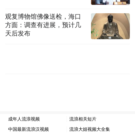
所以，今天借着火山引擎这个场合，和大家
观复博物馆佛像送检，海口
分享一下，我们为什么要做这个事情，以及
方面：调查有进展，预计几
天后发布
对 AI Coding 的一些思考。
为什么要做 AI Coding？
技术普惠，AI 让人人都是开发者
作为计算机历史中的伟大发明，编程语言用
简洁、优雅的语法和语义规则，定义清晰明
确的指令，让计算机完成各种任务。而且，
不管技术如何发展，我们都相信，代码仍然
是未来最重要，或者说唯一的，能够让计算