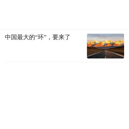
了几天，可能还会有一些 bug，也欢迎大家
多给我提建议，谢谢大家。
“特别声明：以上作品内容(包括在内的视频、图片或音
中国最大的“环”，要来了
频)为凤凰网旗下自媒体平台“大风号”用户上传并发
布，本平台仅提供信息存储空间服务。
Notice: The content above (including the videos,
pictures and audios if any) is uploaded and posted
by the user of Dafeng Hao, which is a social media
platform and merely provides information storage
space services.”