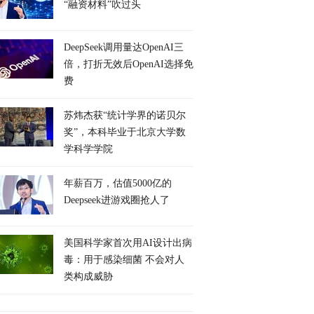
“融资材料”吹过头
DeepSeek调用量达OpenAI三
倍，打折无效后OpenAI选择免
费
苏炜杰获“统计学界的诺贝尔
奖”，本科毕业于北京大学数
学科学学院
年薪百万，估值5000亿的
Deepseek进游戏圈抢人了
美国科学家首次用AI设计出病
毒：用于感染细菌 不会对人
类构成威胁