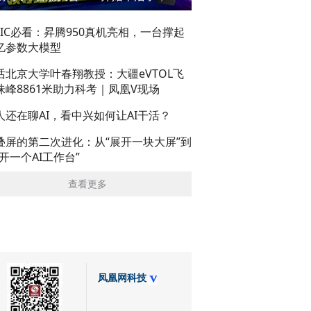
AIC必看：昇腾950真机亮相，一台撑起
亿参数大模型
话北京大学叶春翔教授：大疆eVTOL飞
珠峰8861米助力科考｜凤凰V现场
人还在聊AI，看中兴如何让AI干活？
叠屏的第二次进化：从“展开一块大屏”到
展开一个AI工作台”
查看更多
凤凰网科技