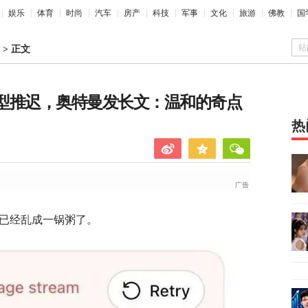
娱乐
体育
时尚
汽车
房产
科技
军事
文化
旅游
佛教
国
站
>
正文
，开源模型推迟，奥特曼发长文：温和的奇点
热
网友已经乱成一锅粥了。