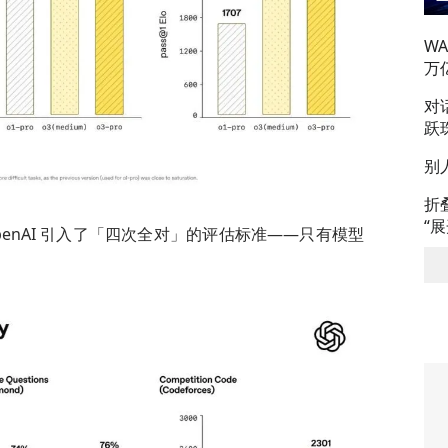
W
万
对
跃
别
折
“
enAI 引入了「四次全对」的评估标准——只有模型