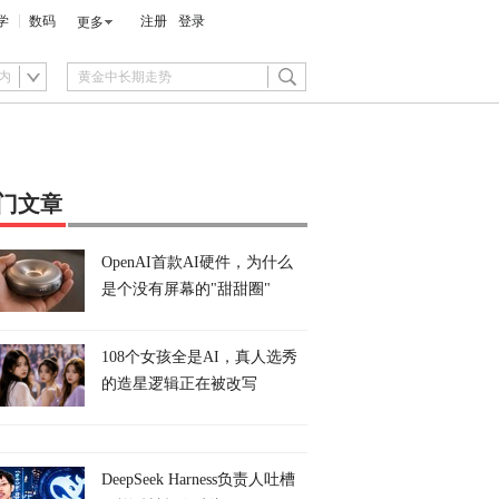
学
数码
注册
登录
更多
内
门文章
OpenAI首款AI硬件，为什么
是个没有屏幕的"甜甜圈"
108个女孩全是AI，真人选秀
的造星逻辑正在被改写
DeepSeek Harness负责人吐槽