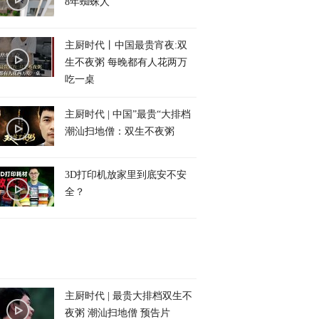
8年蜘蛛人
主厨时代丨中国最贵宵夜:双
生不夜粥 每晚都有人花两万
吃一桌
主厨时代 | 中国”最贵“大排档
潮汕扫地僧：双生不夜粥
3D打印机放家里到底安不安
全？
主厨时代 | 最贵大排档双生不
夜粥 潮汕扫地僧 预告片