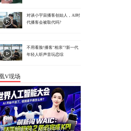
对谈小宇宙播客创始人，AI时
代播客会被取代吗?
不用看脸!播客“相亲”?新一代
年轻人听声音玩恋综
凰V现场
世界人工智能大会：AI开始干活了，但到底干的怎么样？萌新闯WAIC