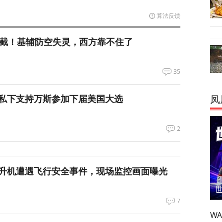
算法反馈
拦截！基辅防空失灵，西方靠不住了
35
私下支持万斯参加下届美国大选
凤
2
升机遭遇飞行安全事件，现场监控画面曝光
7
W