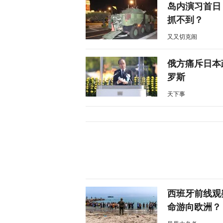
岛内演习首日
抓不到？
又又切克闹
俄方痛斥日本
罗斯
天下事
西班牙前线观
命游向欧洲？