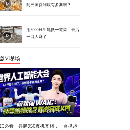
阿三国宴到底有多离谱？
用3000只生蚝做一道菜！最后
一口人麻了
凰V现场
世界人工智能大会：AI开始干活了，但到底干的怎么样？萌新闯WAIC
AIC必看：昇腾950真机亮相，一台撑起