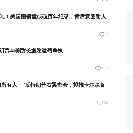
24
万吨！美国囤铜量或破百年纪录，背后意图耐人
7
朗普与美防长爆发激烈争执
117
们所有人！”反特朗普右翼密会，拟推卡尔森备
34