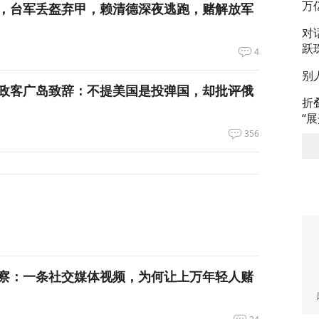
万
，台军丢盔弃甲，赖清德深夜逃跑，赌解放军
对
跃
4
别
政客广岛致辞：不提美国是投弹国，却批评俄
折
“
356
察：一条社交媒体视频，为何让上万年轻人赌