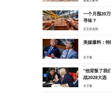
凤凰大参考
一个月囤20
寻味？
又又切克闹
美媒爆料：特
天下事
“他背叛了我
战2028大选
天下事