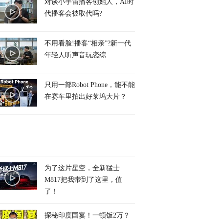
对谈小宇宙播客创始人，AI时
代播客会被取代吗?
不用看脸!播客“相亲”?新一代
年轻人听声音玩恋综
只用一部Robot Phone，能不能
在赛车里拍出好莱坞大片？
为了这片星空，全新猛士
M817把我带到了这里，值
了！
探秘印度国宴！一顿饭2万？