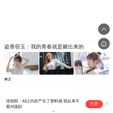
盗香窃玉：我的青春就是赌出来的
爽文
商汤CV 2.0跑通盈利闭环，率先
服
打开
布局Agentic CV
以
“