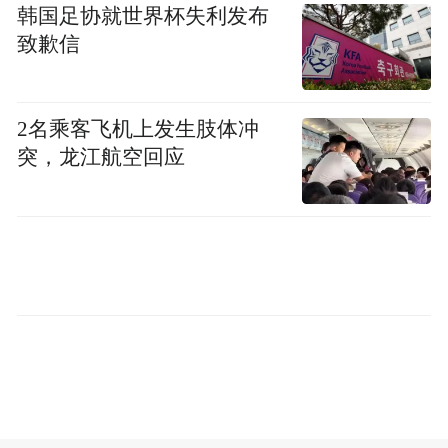
语言、遵循当地法规，同时确保数据保护和
韩国足协就世界杯失利发布
AI的公平、负责任使用。
致歉信
200亿美元投资承诺
2名乘客飞机上发生肢体冲
根据合作协议，阿联酋承诺将其国内AI支出
突，龙江航空回应
与美国AI项目投资相匹配。据Axios报道，这
项投资总额可能达到200亿美元，由海湾地区
和美国共同承担，体现了双方对该项目的高
度重视和长期承诺。
全球扩张蓝图
展望未来，OpenAI首席战略官贾森·权将访问
亚太地区其他国家，探讨类似的合作机会。