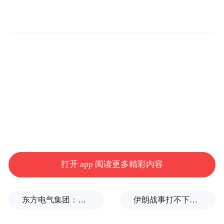
科技巨头联盟助力
该合作项目汇聚了科技行业顶尖力量，包括
甲骨文、英伟达、思科、软银以及微软支持
打开 app 阅读更多精彩内容
的中东AI公司G42等行业巨头。这一强大联
盟的目标是将阿联酋打造为中东地区人工智
东方电气集团：坚决拥护党中央决定
伊朗战事打不下去了？美军参联会主席力主“翻篇”
能的关键枢纽，提升该地区在全球AI版图中