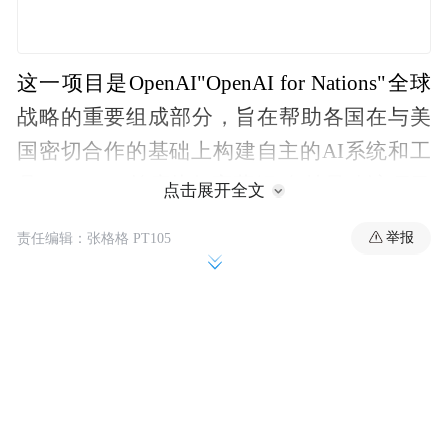
这一项目是OpenAI"OpenAI for Nations"全球
战略的重要组成部分，旨在帮助各国在与美
国密切合作的基础上构建自主的AI系统和工
具。OpenAI首席执行官萨姆·奥特曼称该项目
点击展开全文
为"大胆愿景"，强调将把AI在医疗保健、现
举报
责任编辑：张格格 PT105
代教育和清洁能源等领域的益处推广到全球
更多地区。