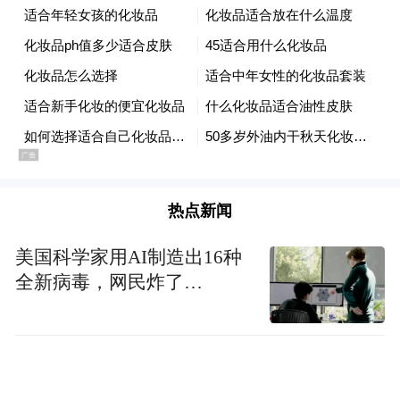
OpenAI明确表示，希望阿联酋项目仅仅是一
个开端，计划很快帮助更多国家建立自主的
AI系统。
这一合作模式为全球AI国际化提供了新的范
本，预示着未来AI技术将更加深入地融入各
国的数字基础设施和社会发展战略中，开启
热点新闻
人工智能全球普及的新时代。
美国科学家用AI制造出16种
“特别声明：以上作品内容(包括在内的视频、图片或音
全新病毒，网民炸了…
频)为凤凰网旗下自媒体平台“大风号”用户上传并发
布，本平台仅提供信息存储空间服务。
Notice: The content above (including the videos,
pictures and audios if any) is uploaded and posted
by the user of Dafeng Hao, which is a social media
platform and merely provides information storage