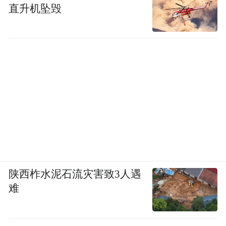
直升机坠毁
陕西柞水泥石流灾害致3人遇
难