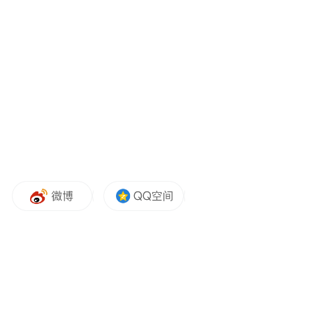
的地位。
全民AI普及的里程碑意义
免费ChatGPT Plus服务将覆盖所有阿联酋居
民，让数百万人能够免费使用OpenAI最先进
的AI工具。这些工具已被广泛应用于写作、
学习、编程、规划等多个领域，现在阿联酋
的任何居民都能无障碍获得这些高级功能。
该项目的愿景远超单纯的数据中心建设，其
核心目标是让AI更贴近普通民众。OpenAI希
望通过"OpenAI for Nations"项目，开发符合
各国本土需求的AI解决方案，包括支持本地