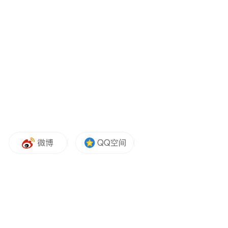
益，未来计划将更多复杂功能整合到光子芯
片中。”
谈及科技创新，王骋认为，虽然从融资的角
度市场热度有所下降，但政策对硬科技的支
持依旧有增无减，而市场理性化趋势反而有
利于聚焦技术本质。或许在未来，中国在光
子芯片等领域的底层技术突破，将推动更多
原创性成果转化为产业竞争力。
以下为凤凰网科技《浪潮》栏目与王骋的对
话，在不改变原意的情况下，经编辑发布：
以下是优化后的对话内容：
凤凰网科技：在过去这一年里，您和团队取