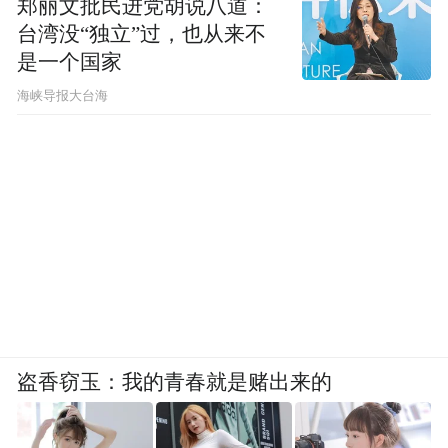
郑丽文批民进党胡说八道：
台湾没“独立”过，也从来不
凤凰网科技：下游厂商，更具体地说是？比
是一个国家
如自动驾驶类的企业吗？
​海峡导报大台海
王骋：
这些我们都在考虑，想先做一个具有
核心技术竞争力的平台。因为很多事情可以
做，下游厂商可能需要先有一个平台来展示
现在这些东西是能实现的。很多时候可能大
家觉得这些东西还很遥远，或者他们买不到
这样的东西，就没想过这方面的事情。所以
我们现在更想先开发一个高性能的集成光子
芯片平台，然后再和下游厂商去做一些探索
盗香窃玉：我的青春就是赌出来的
和研发。自动驾驶是其中一个可能的应用场
景，但其实还有别的，比如 6G 通信，6G 里