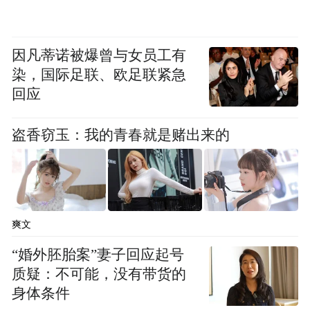
了大量工作。这个材料最大的优势在于能够
实现非常高速的电光转换，即将电信号转换
因凡蒂诺被爆曾与女员工有
为光信号。所以我们的很多应用研究都是围
染，国际足联、欧足联紧急
绕这个特性展开的，比如早期做的用于光通
回应
信的芯片，就是将用于计算的电信号转换成
光信号的电光转换芯片。
盗香窃玉：我的青春就是赌出来的
那为什么开始做微波光子呢？正如前面所
说，我们可以用光的方法来解决微波的问
题，而这里面一个核心问题就是如何实现光
爽文
的调制，即如何把电信号转换成光信号，这
“婚外胚胎案”妻子回应起号
样才能用光去做想做的事情。从这个材料平
质疑：不可能，没有带货的
台出发，做微波光子芯片是一个相对自然的
身体条件
想法。