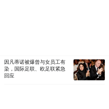
以在 12 寸晶圆上做大规模加工，但每个芯片
上往往只有一两个器件，实现简单功能。虽
然成本可以做得很低，但与最初的设想还是
有较大差距。
我们认为铌酸锂这个平台不仅可以实现低成
本大规模加工，而且它还有一个很大优势，
就是光损耗小。光损耗小就意味着可以在同
因凡蒂诺被爆曾与女员工有
一芯片上集成更多的器件，这样想象空间就
染，国际足联、欧足联紧急
很大了，不再局限于做一个简单器件，而是
回应
可以在一个较为复杂的单芯片上完成以前在
光学桌上才能完成的事情。所以去年和今年
的几个工作都是围绕这个想法展开的。