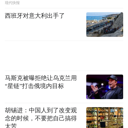
现代快报
另外还有一个比较现实的原因，我到香港城
西班牙对意大利出手了
市大学后，这边有一个非常强大的微波和毫
米波团队，还有一个国家重点实验室，专门
从事毫米波天线设计及相关应用研究。这里
有丰富的资源，包括软件、专业人员以及硬
件设备。结合这些资源，我发现这个领域在
学术上很有意思，又有众多应用场景，还能
马斯克被曝拒绝让乌克兰用
充分利用我们现有的技术积累和资源，所以
“星链”打击俄境内目标
选择了这个方向。
凤凰网科技：在这么多应用场景中，您和团
胡锡进：中国人到了改变观
队现在在哪个场景上的探索相对更深入一
念的时候，不要把自己搞得
太苦