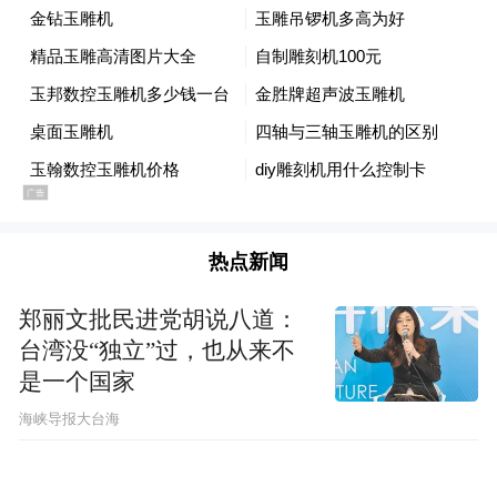
频电磁波。传统上多使用微波频段，现在开
始逐渐使用毫米波，甚至更高频率的太赫兹
波段。在这些更高频段，用传统电子器件实
现某些功能会变得愈发困难，所以我们希望
利用光技术来解决这些问题，这就是我们最
初的想法。
凤凰网科技：光子芯片的历史其实已经很久
热点新闻
了，您怎么选择具体的研究方向呢？
郑丽文批民进党胡说八道：
台湾没“独立”过，也从来不
王骋：
这得从我们研发的平台 —— 铌酸锂材
是一个国家
料说起。我从读博士开始就一直研究这个材
​海峡导报大台海
料，到现在大概有十几年了。从器件的设
计、芯片加工到片上系统的应用，我们都做