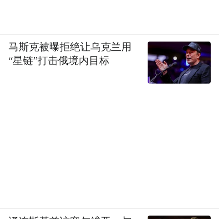
像以前几年，无论做什么都能融到资。现在
需要更静下心来寻找机会，做技术的也可以
静下心来做事情，所以总体上还是好的。
马斯克被曝拒绝让乌克兰用
“星链”打击俄境内目标
另外，我们确实有很多好的东西，像今年的
DeepSeek 等一些成果，每一家公司可能有一
定偶然性，但总体上说明我们现在的科技实
力已经到了一个可以爆发出很多新成果的阶
段，不只是像以前那样做规模化或者把别人
的东西拿来再做，而是真的可以做一些领跑
的科技成果，所以我们已经到了这样的状
态，我对此还是比较乐观的，觉得后面会有
很多机会。