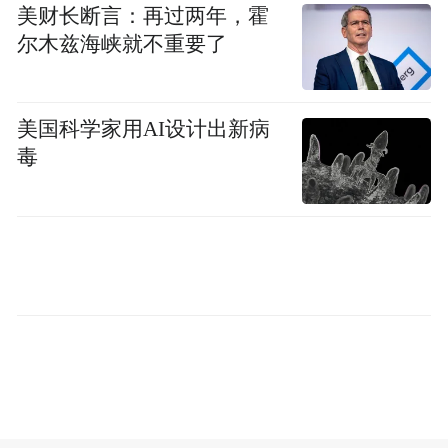
美财长断言：再过两年，霍
得了哪些新进展？
尔木兹海峡就不重要了
王骋：
这几年我们主要致力于微波光子芯片
的研究。去年我们研发了一款芯片，并发表
美国科学家用AI设计出新病
在《自然》上，这款芯片主要用于微波信号
毒
处理，像一些高速的模拟电子信号以及无线
信号的处理。而今年我们刚刚发表的雷达芯
片，同样属于微波光子芯片范畴，主要用于
毫米波雷达。
我们之所以研究这种光电融合芯片，是因为
我们想借助光技术来解决微波领域面临的问
题。微波其实是一个统称，也可以理解为射