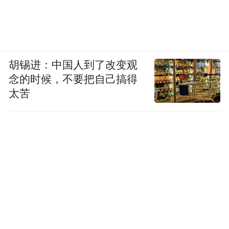
凤凰网科技：在这个领域，离落地应用还远
吗？
胡锡进：中国人到了改变观
王骋：
光互联一直都有应用，因为光是信号
念的时候，不要把自己搞得
高速传输最理想的介质。以前光纤主要用在
太苦
长距离传输，大概从 20 年前开始，大家发现
短距离传输也可以用光纤，比如光纤到户，
以及数据中心内部互联逐渐用光纤替代传统
线缆。现在由于 AI 时代的到来，数据中心内
部服务器之间、板和板之间的互联也开始考
虑用光纤替代铜缆，这就是所谓的 “光进铜
退” 概念，光互联不断深入到整个架构底层，
铜缆逐渐往后退。这两个边界最终在何处，