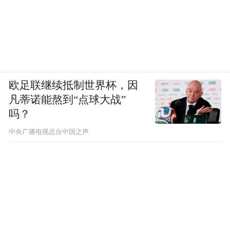
凤凰网科技：去年您拿青橙奖时说过一句
话，希望能以您这样的创新成功案例影响更
多年轻人，您怎么看待现在市场上的创新环
境呢？
欧足联继续抵制世界杯，因
凡蒂诺能熬到“点球大战”
王骋：
我个人觉得现在的创新环境还是很好
吗？
的。虽然今年或者去年，大家可能觉得市场
中央广播电视总台中国之声
不太好，融资环境也不如之前那么热，但国
家还是很支持科技发展，不管是国家层面还
是地方政府层面，都有很多对创新的支持。
所以我觉得在这种情况下，只要有好的东
西，就能做下去。现在可能某种程度上更
好，能让大家真正去找好的东西做，而不是