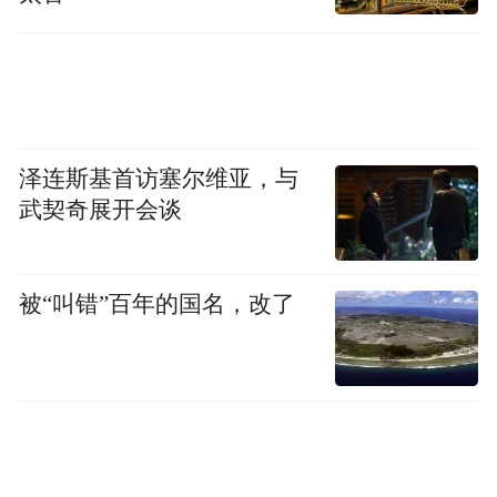
些？
王骋：
实际上，我们在这一领域涉及的内容
非常多。很多方向都在同步推进，包括雷
达、微波信号处理，还有像频谱感知，也就
泽连斯基首访塞尔维亚，与
是希望用光的方法对频谱进行感知，以及用
武契奇展开会谈
光的方法实现不同波段之间的变频等。从科
研角度来说，我认为这些方向都很有趣，同
时也有很强的应用价值。
被“叫错”百年的国名，改了
凤凰网科技：也就是说，目前因为这个领域
的范畴太广，现阶段更多的是以科研为主，
可以这样理解吗？