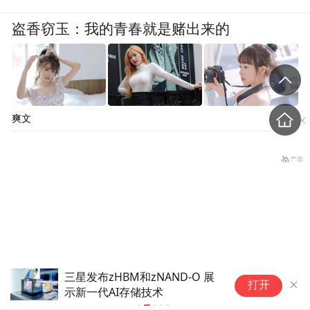
盗香窃玉：我的青春就是赌出来的
爽文
三星发布zHBM和zNAND-O 展
A
打开
示新一代AI存储技术
型