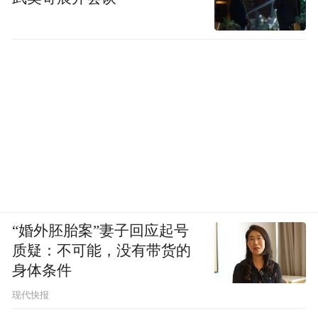
升，基本都是光的天下了。接下来大家关注
的是服务器内部主板和主板之间的互联，这
可能是正在发生的变化。
凤凰网科技：如果具体聚焦在这个方向上，
您觉得需要核心突破的问题有哪些？
王骋：
我们现在比较关注的是基于我们这个
平台，做更多片上系统的研究。有一个概念
叫光子集成芯片，也就是光子集成电路。我
“婚外胚胎案”妻子回应起号
们知道电子有集成电路（IC），光子领域一
质疑：不可能，没有带货的
直有个梦想就是实现光的集成电路，也就是
身体条件
PIC（Photonic Integrated Circuit）。但到现在
现代快报
为止，虽然可以在大晶圆上加工，像硅光可