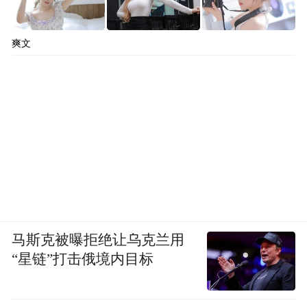
面很重要的一个概念是通信感知一体化，这
也是我们关注的方向。具体关键应用在哪，
爽文
还需要进一步探索。
凤凰网科技：所以这个芯片或者平台的开发
现在具体到了什么进展？
王骋：
我们成立了一家初创公司，犀里光电
科技。还参加了一些创业大赛，拿了香港区
创客中国冠军、前海粤港澳大湾区创新创业
马斯克被曝拒绝让乌克兰用
大赛香港区冠军等几个奖项。首轮融资已经
“星链”打击俄境内目标
完成，总体上比较顺利，希望能把这件事做
起来。