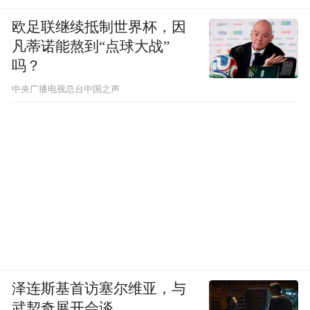
取决于性价比，也就是带宽与成本的对比，
欧足联继续抵制世界杯，因
以及成本和带宽能达到的水平，这将决定边
凡蒂诺能熬到“点球大战”
吗？
界的位置。
中央广播电视总台中国之声
凤凰网科技：那目前是哪种成本优势更明显
呢？
王骋：
现在边界大概在服务器与服务器之
间，也就是机架与机架之间基本都是光纤
了。光纤也在不断发展，以前用多模光纤和
VCSEL 模块，现在逐渐使用硅光等技术。从
几年前的 400G 互联，到现在的 800G，再到
泽连斯基首访塞尔维亚，与
未来的 1.6T，服务器之间的模块速度不断提
武契奇展开会谈