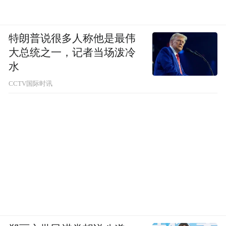
性。我前面讲到的其他工作，大的逻辑也是
一样的，就是希望能把传统上用分立器件做
特朗普说很多人称他是最伟
的事情，在同一光子平台上完成。
大总统之一，记者当场泼冷
水
凤凰网科技：基于您在业界的研究成果，有
CCTV国际时讯
没有一些比较大的企业，来跟您沟通，共同
去做这种落地工作。
王骋：
有一些接触，但不是特别紧密。我们
目前在做的事情还是比较前沿，不是一两年
内就能马上应用到实际中的，但也不是遥不
可及。我们现在希望做一些产业化的开拓，
所以和一些下游厂商都有合作，但还没到特
别紧密绑定的状态。