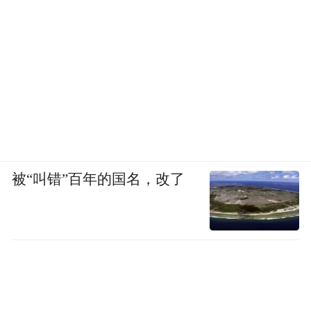
凤凰网科技：您是怎么考虑成立公司这件事
的？
王骋：
当时觉得时机比较成熟。我之前在美
国时参与成立了初创公司 Hyperlight ，主要
基于铌酸锂平台做电光调制器的商业化工
作。18 年回国后主要做科研工作。到 24
被“叫错”百年的国名，改了
年，我觉得现在是一个比较好的时机来做一
家新公司，一方面我们正在做的东西和以前
差异性足够大，另一方面也有我们自己培养
的一些人才参与进来，包括我们公司的CEO
张珂博士和CTO陈朝夕博士，所以我们从去
年开始探索做这件事。