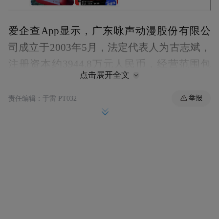
爱企查App显示，广东咏声动漫股份有限公
司成立于2003年5月，法定代表人为古志斌，
注册资本约3944.8万元人民币，经营范围包
点击展开全文
括数字动漫制作、信息技术咨询服务、动漫
及衍生产品设计服务、电影和影视节目发行
举报
责任编辑：于雷 PT032
等。股东信息显示，该公司由古志斌、古晋
明、广州咏声投资中心（有限合伙）等共同
持股。