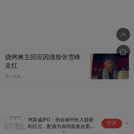
烧烤摊主回应因撞脸张雪峰
走红
第一现场
鸿富诚IPO：协会秘书长入股获
“
打开
利亿元，配偶为深圳前发改委处
拿
长