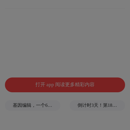
打开 app 阅读更多精彩内容
基因编辑，一个6岁女孩之死
倒计时3天！第18届影响世界华人盛典即将启幕