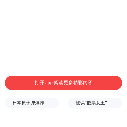
打开 app 阅读更多精彩内容
日本原子弹爆炸亲历者反对高市修改无核三原则，“她应该下台”
被讽“败票女王”？郑丽文：系民进党唱衰、打压，我感受到了民间热情