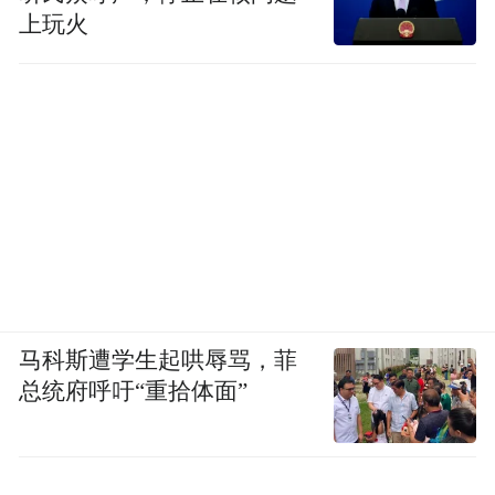
上玩火
马科斯遭学生起哄辱骂，菲
总统府呼吁“重拾体面”