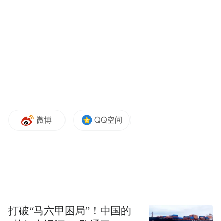
值得注意的是，苹果自2013年首次提出
该构想后，已累计提交至少四次改进版本。
2020年更连续申请两项相关专利，显示出对
该技术的持续投入。专利文件特别强调"触控
功能延伸至设备所有表面"的潜力，称这在空
间寸土寸金的移动设备中尤为重要。
虽然苹果每年申请的专利大多不会商业化，
但持续更新同类型专利往往被视为研发投入
的风向标。此次专利新增的柔性元素，或为
未来可折叠设备奠定技术基础。行业观察人
士指出，反复修订专利内容表明苹果正严肃
打破“马六甲困局”！中国的
推进这一前沿显示技术的开发进程。