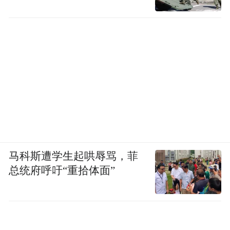
马科斯遭学生起哄辱骂，菲
总统府呼吁“重拾体面”