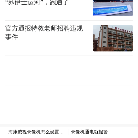
“苏伊士运河”，跑通了
“特别声明：以上作品内容(包括在内的视频、图片或音
频)为凤凰网旗下自媒体平台“大风号”用户上传并发
官方通报特教老师招聘违规
布，本平台仅提供信息存储空间服务。
事件
Notice: The content above (including the videos,
pictures and audios if any) is uploaded and posted
by the user of Dafeng Hao, which is a social media
platform and merely provides information storage
space services.”