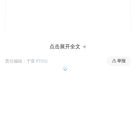
点击展开全文
专利文件显示，传统iPhone/iPad设计导致侧
举报
责任编辑：于雷 PT032
边与背部空间利用率不足，而环绕式屏幕能
最大化利用设备表面。技术核心涉及柔性显
示模组的制造工艺，屏幕可随需求在设备框
架不同位置移动定位。虽然专利主要聚焦理
论制造流程，但暗示了类似折叠屏设备所需
的关键技术突破。