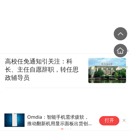
高校任免通知引关注：科
长、主任自愿辞职，转任思
政辅导员
填补技术空白！国内首张第8.5
华
打开
代高精度掩模基板下线
幕