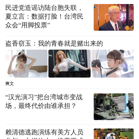
民进党造谣访陆台胞失联，
夏立言：数据打脸！台湾民
众会“用脚投票”
盗香窃玉：我的青春就是赌出来的
爽文
“汉光演习”把台湾城市变战
场，最终代价由谁承担？
赖清德逃跑演练有美方人员