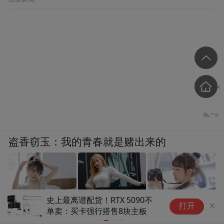
盗香窃玉：我的青春就是赌出来的
金证互通：以专业服务驰骋境内
欧菲光澄清
打开
爽文
外资本市场，IPO财经公关业务
司零部件售
连续多年市占率领衔
润的行为