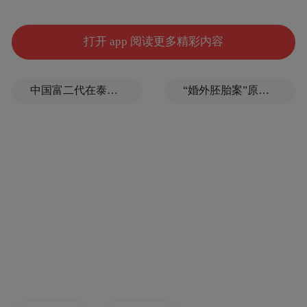
打开 app 阅读更多精彩内容
中国富二代在泰国被杀，嫌犯自首后称“在女友浴室看见他”，真相却没这么简单
“婚外胚胎案”原配妻子求助律师：如何核实胚胎已销毁？伪造结婚证算重婚吗？医院的责任边界在哪？