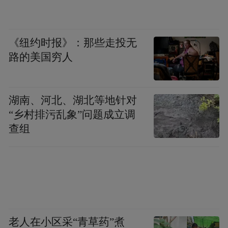
Model 2。据特斯拉的现任和前任员工称，这
款车原定于2025年6月发布。
《纽约时报》：那些走投无
路的美国穷人
马斯克最近的兴趣将他带入了太空领域，然
后是政治领域。他花费2.77亿美元支持特朗
普成为总统候选人，并利用X平台放大有争
湖南、河北、湖北等地针对
议且往往不实的言论来支持竞选活动。今年
“乡村排污乱象”问题成立调
年初，他致力于与特朗普合作缩减联邦政府
查组
规模。这似乎已经严重损害了特斯拉在美国
和欧洲的品牌形象，导致德国等地的需求暴
跌，特斯拉汽车和经销商遭到攻击。
马斯克并没有完全忽视特斯拉或电动汽车
老人在小区采“青草药”煮
——他举办了一些重大活动，让人觉得他仍