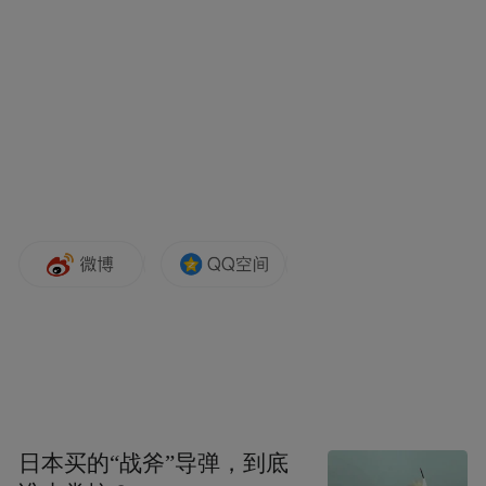
布的Model Y的一些功能。有人转述马斯克
的话说：“我们就想办法让大型的Model Y更
实惠。人们难道不会买账吗？”
一名员工回应
说，通过削减汽车的零部件和功能，所能达
到的效果是有限的。
随着争论越来越多，气氛变得紧张起来，奥
米德・阿夫沙尔，马斯克的一位忠实密友，
说道：“这是一场叛乱吗？”
最终，马斯克做出了决定：Model 2被搁置。
特斯拉将成为一家人工智能公司。在那次会
议大约六周后，三位曾力推Model 2的高管突
日本买的“战斧”导弹，到底
然离开了公司。