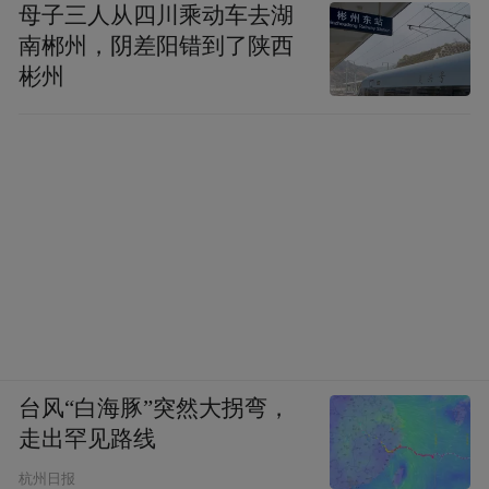
platform and merely provides information storage
母子三人从四川乘动车去湖
space services.”
南郴州，阴差阳错到了陕西
彬州
台风“白海豚”突然大拐弯，
走出罕见路线
杭州日报