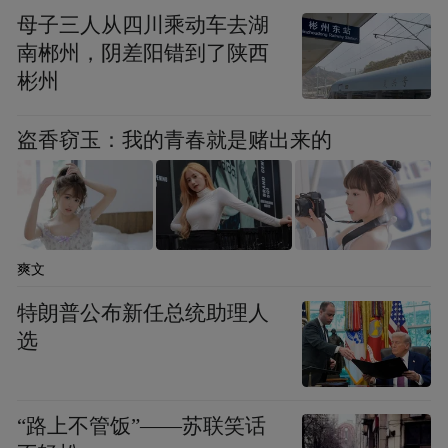
母子三人从四川乘动车去湖
南郴州，阴差阳错到了陕西
彬州
盗香窃玉：我的青春就是赌出来的
特斯拉动荡时间表
据多位与马斯克密切合作的人士称，在他对
爽文
无人出租车下大赌注的两年前，他就开始严
特朗普公布新任总统助理人
重失去对传统汽车的兴趣。这大致与他收购
选
在随后的2023
推特（现名X）的时间相符。
年，特斯拉的Model Y SUV成为全球最畅销
的汽车，特斯拉本身也成为世界上最有价值
“路上不管饭”——苏联笑话