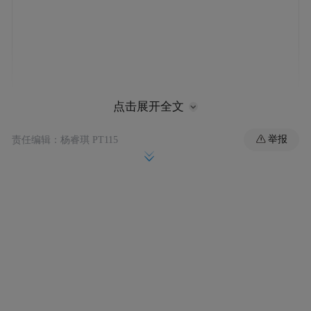
点击展开全文
举报
责任编辑：杨睿琪 PT115
马斯克认为特斯拉可以销售数百万辆无人出
然而，分析显示，无
租车并赚取巨额利润。
人出租车面向个人和用于拼车的销量可能只
有数十万辆，而且这种车辆可能永远无法盈
利。
据了解相关讨论的人士称，公司外所熟知的