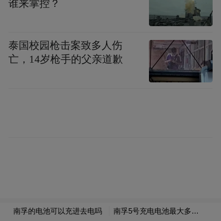
谁来掌控？
“我们做了很多模型，结果显示完全自动驾驶
（FSD）和无人出租车的回报会很缓慢，”全
泰国校园枪击案致多人伤
球公共政策和业务发展副总裁罗汉・帕特尔
亡，14岁枪手的父亲道歉
说。“会很不稳定。考虑到美国以外的监管环
境，或者说缺乏监管环境，在国外推行会非
常非常困难。”
马斯克对该分析不予理会，称其忽略了无人
出租车明显的优势。一位知情人士说，他的
回应大意是，“分析能力根本无法看出这将有
多吸引人。”