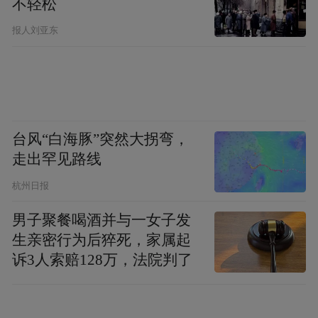
不轻松
的公司之一。
报人刘亚东
特斯拉的深层挑战与马斯克自身的偏好相互
交织：在21世纪初，马斯克为公司提供资
金，并宣布了一个在当时看似宏伟的目标，
即让全球的司机都开上电动汽车，从而让人
台风“白海豚”突然大拐弯，
到2021年，特斯
们摆脱对碳氢燃料的依赖。
走出罕见路线
拉——当时全球最有价值的汽车制造商——
杭州日报
已经让世界上大多数主要汽车制造商感到恐
慌，引发了对内燃机可能过时的担忧。
男子聚餐喝酒并与一女子发
生亲密行为后猝死，家属起
但他对公司电动汽车业务的关注渐渐变少，
诉3人索赔128万，法院判了
让下属们在他不在时独立运作。这使他们容
易受到马斯克突然决定的影响，比如取消