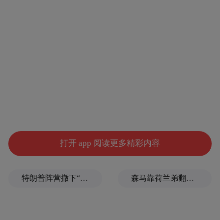
经济型电动汽车Model 2在未来几年可以销售
数百万辆。他们表示，这将对冲无人出租车
潜在的巨大损失，并有助于为马斯克的人工
智能雄心提供资金支持。这两款车甚至将基
于同一平台制造。但马斯克拒绝了。
2024年2月的最后一周，在就Model 2进行了
几年的反复争论之后，马斯克在办公室召集
了众多高管开会。Model 2被列入议程。知情
打开 app 阅读更多精彩内容
人士称。马斯克的高管们强烈主张同时生产
Model 2和无人出租车。
特朗普阵营撤下“霉霉”歌曲，曾多次“蹭歌”引争议
森马靠荷兰弟翻红，美特斯邦威和以纯你们睡得着吗？
马斯克像之前一样回应，提议削减2020年发