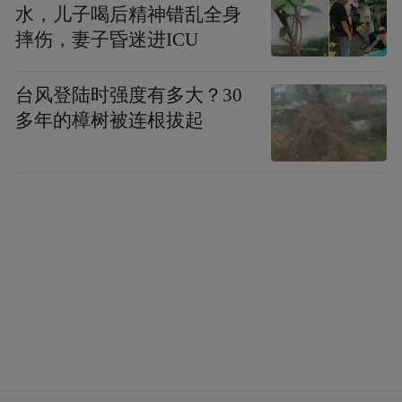
水，儿子喝后精神错乱全身
然明显掌控着公司。
但他基本上让一个人员
摔伤，妻子昏迷进ICU
减少的高级管理团队在努力维持汽车销售收
入的同时，将公司转向未知领域。（作者/陈
台风登陆时强度有多大？30
俊熹）
多年的樟树被连根拔起
更多一手新闻，欢迎下载凤凰新闻客户端订
阅凤凰网科技。想看深度报道，请微信搜索
“凤凰网科技”。
“特别声明：以上作品内容(包括在内的视频、图片或音
频)为凤凰网旗下自媒体平台“大风号”用户上传并发
布，本平台仅提供信息存储空间服务。
Notice: The content above (including the videos,
pictures and audios if any) is uploaded and posted
by the user of Dafeng Hao, which is a social media