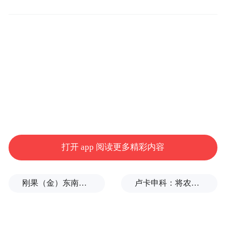
布安全报告方面行动迟缓，而其他一些实验
室则发布了缺乏以往细节的报告。
OpenAI 近期的表现也并不出色。去年 12
月，该公司因发布了一份包含与实际部署生
产版本不同的模型基准结果的安全报告而受
到批评。上个月，OpenAI 在发布一款名为
“深度研究”的模型后数周，才发布该模型的
系统卡。
打开 app 阅读更多精彩内容
安
前 OpenAI 安全研究员 Steven Adler 指出，
全报告并非由任何法律或法规强制要求，而
刚果（金）东南部中资企业钴产品铀含量超标？官方回应
卢卡申科：将农忙季节不好好干活的人都发配边疆充军！
是自愿发布的
。然而，OpenAI 曾多次向各国
政府承诺，会增加其模型的透明度。2023