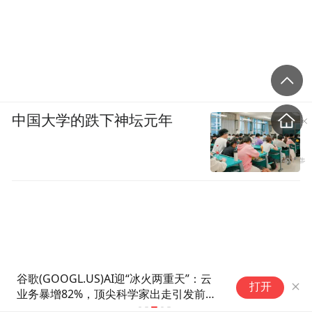
中国大学的跌下神坛元年
谷歌(GOOGL.US)AI迎“冰火两重天”：云
1
打开
业务暴增82%，顶尖科学家出走引发前沿
斯
研发之忧