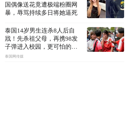
国偶像送花竟遭极端粉圈网
暴，辱骂持续多日将她逼死
泰国14岁男生连杀8人后自
戕！先杀祖父母，再携98发
子弹进入校园，更可怕的细
节公布了
泰国网传媒