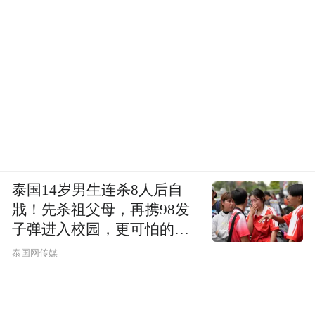
泰国14岁男生连杀8人后自
戕！先杀祖父母，再携98发
子弹进入校园，更可怕的细
节公布了
泰国网传媒