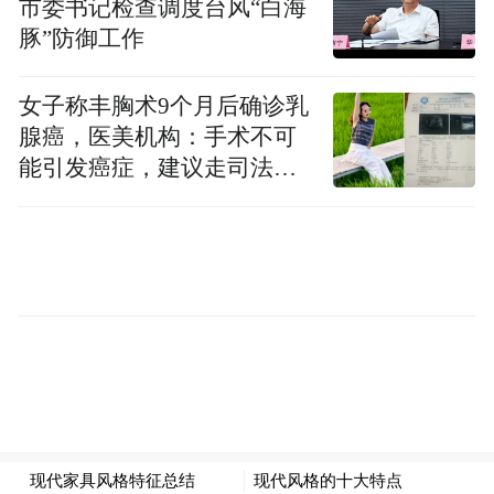
市委书记检查调度台风“白海
全实践提出了担忧。上周，Adler 与其他 11
豚”防御工作
名前 OpenAI 员工在埃隆・马斯克起诉
OpenAI 的案件中提交了一份拟议的法庭之友
女子称丰胸术9个月后确诊乳
腺癌，医美机构：手术不可
简报，认为营利性质的 OpenAI 可能会削减
能引发癌症，建议走司法途
安全工作的投入。《金融时报》最近报道
径
称，由于竞争压力，OpenAI 已经减少了分配
给安全测试人员的时间和资源。
尽管 GPT-4.1 并非 OpenAI 旗下性能最高的
AI 模型，但在效率和延迟方面取得了显著进
步。Secure AI Project 的联合创始人兼政策分
析师 Thomas Woodside 称，性能的提升使得
安全报告变得更加重要。他认为，模型越复