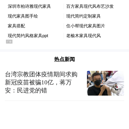
杂，其可能带来的风险就越高。
目前，许多人工智能实验室一直在抵制将安
全报告要求纳入法律的努力。例如，OpenAI
曾反对加州的 SB 1047 法案，该法案要求许
多人工智能开发商对其公开发布的模型进行
审计并发布安全评估。
热点新闻
台湾宗教团体疫情期间求购
“特别声明：以上作品内容(包括在内的视频、图片或音
新冠疫苗被骗10亿，蒋万
频)为凤凰网旗下自媒体平台“大风号”用户上传并发
布，本平台仅提供信息存储空间服务。
安：民进党的错
Notice: The content above (including the videos,
pictures and audios if any) is uploaded and posted
by the user of Dafeng Hao, which is a social media
platform and merely provides information storage
space services.”