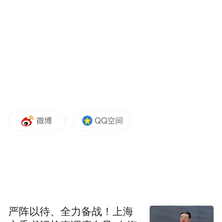
年，在英国人工智能安全峰会前夕，OpenAI
在一篇博客文章中称系统卡是其问责制方法
的“关键部分”。而在 2025 年巴黎人工智能行
动峰会之前，OpenAI 表示系统卡可以为模型
的风险提供有价值的见解。
Adler 表示：“系统卡是人工智能行业用于透
明度和描述安全测试内容的主要工具。如今
的透明度规范和承诺最终是自愿的，因此是
否以及何时为某个模型发布系统卡，取决于
每家人工智能公司自己的决定。”
IT之家注意到，此次 GPT-4.1 未发布系统卡
严阵以待、全力备战！上海
的背景是，OpenAI 的现员工和前员工对其安