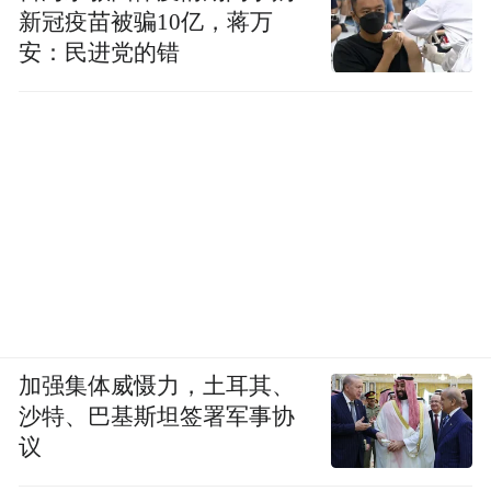
新冠疫苗被骗10亿，蒋万
安：民进党的错
加强集体威慑力，土耳其、
沙特、巴基斯坦签署军事协
议