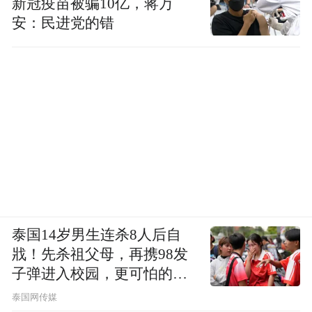
新冠疫苗被骗10亿，蒋万
安：民进党的错
泰国14岁男生连杀8人后自
戕！先杀祖父母，再携98发
子弹进入校园，更可怕的细
节公布了
泰国网传媒