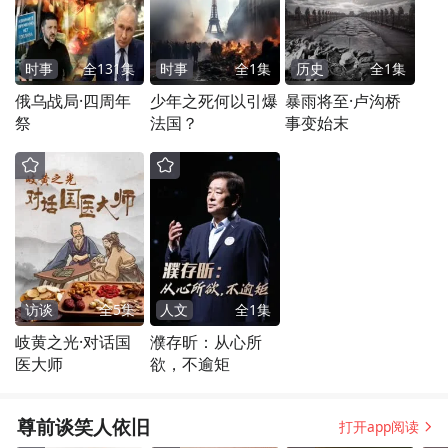
时事
全
131
集
时事
全
1
集
历史
全
1
集
俄乌战局·四周年
少年之死何以引爆
暴雨将至·卢沟桥
祭
法国？
事变始末
访谈
全
5
集
人文
全
1
集
岐黄之光·对话国
濮存昕：从心所
医大师
欲，不逾矩
尊前谈笑人依旧
打开app阅读