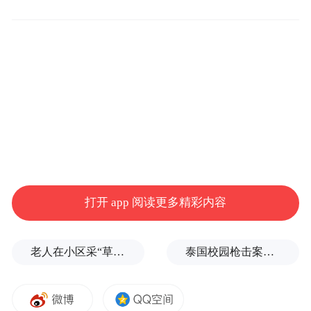
目前尚不清楚这两款设备的具体发布时间，
但预计可能会在年底前揭晓，苹果CEO蒂姆·
库克一直将真正的增强现实眼镜作为优先项
目，但此类产品可能还需要“多年”才能推
出。
打开 app 阅读更多精彩内容
老人在小区采“草药”煮水，妻子喝了昏迷进医院ICU，儿子则精神错乱、摔得遍体鳞伤
泰国校园枪击案致9死，枪手父亲道歉