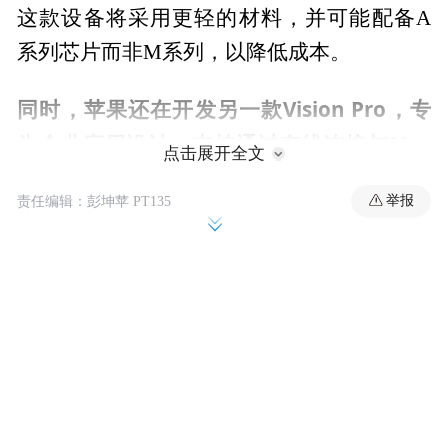
这款设备将采用更轻的材料，并可能配备A
系列芯片而非M系列，以降低成本。
同时，苹果还在开发另一款Vision Pro，专
为企业应用设计，支持通过有线连接与Mac
点击展开全文
搭配使用，实现超低延迟体验。
举报
责任编辑：彭坤苹 PT135
这种设计非常适合需要高精度、低延迟的应
用场景，如手术中的图像查看或飞行模拟。
该版本将保留与当前Vision Pro相同的透视技
术，但会通过有线连接实现更稳定、更低延
迟的性能。