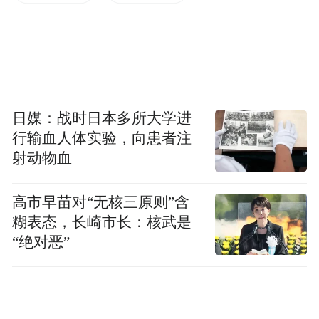
“特别声明：以上作品内容(包括在内的视频、图片或音
频)为凤凰网旗下自媒体平台“大风号”用户上传并发
布，本平台仅提供信息存储空间服务。
Notice: The content above (including the videos,
pictures and audios if any) is uploaded and posted
日媒：战时日本多所大学进
by the user of Dafeng Hao, which is a social media
platform and merely provides information storage
行输血人体实验，向患者注
space services.”
射动物血
高市早苗对“无核三原则”含
糊表态，长崎市长：核武是
“绝对恶”