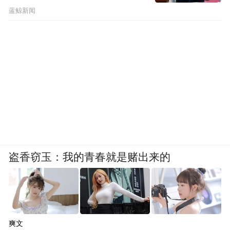
想象
蓝鲸新闻
盗香窃玉：我的青春就是赌出来的
爽文