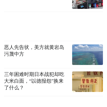
恶人先告状，美方就黄岩岛
污蔑中方
三年困难时期日本战犯却吃
大米白面，“以德报怨”换来
了什么？