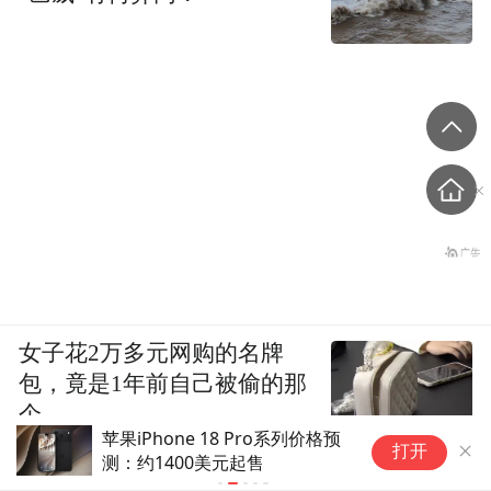
女子花2万多元网购的名牌
包，竟是1年前自己被偷的那
个
苹果Mac Pro问世20周年，今年
又
打开
3月官网已停售
格
涨