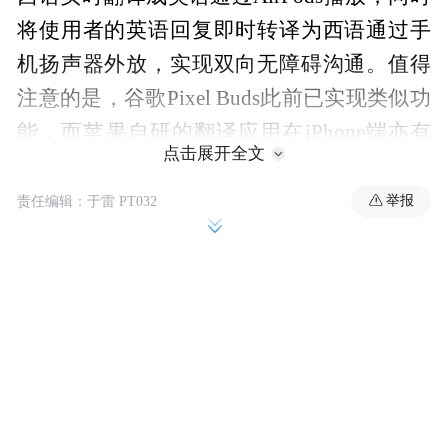
将使用者的英语回复即时转译为西语通过手
机扬声器外放，实现双向无障碍沟通。值得
注意的是，谷歌Pixel Buds此前已实现类似功
能，而苹果自研的翻译应用在iPhone端亦有
点击展开全文
四年技术积累。
举报
责任编辑：于雷 PT032
此次软件升级是苹果操作系统全面革新的组
成部分。彭博社本周报道指出，苹果计划对
iOS进行史上最大规模改版，同步重构macOS
系统架构，旨在为新生代用户重塑操作系统
体验。值得关注的是，iOS 19的翻译引擎将
获得跨系统级的性能提升。