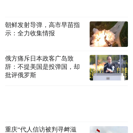
朝鲜发射导弹，高市早苗指
示：全力收集情报
俄方痛斥日本政客广岛致
辞：不提美国是投弹国，却
批评俄罗斯
重庆“代人信访被判寻衅滋