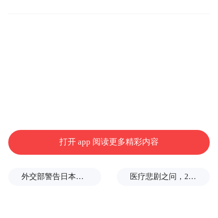
通过持续固件更新策略，苹果使现有AirPods
用户无需更换硬件即可享受功能迭代。去年
打开 app 阅读更多精彩内容
推出的第二代AirPods Pro已集成医疗级听力
检测功能，包括符合FDA标准的助听器模式
外交部警告日本：不要再次走向历史的被告席
医疗悲剧之问，2岁半患儿身亡，医生获刑1年
和自主听力评估系统。硬件方面，第三代
AirPods Pro配备AI环境感知摄像头的创新型
号正在研发中，去年更新的AirPods Max配色