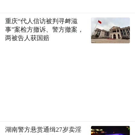
重庆“代人信访被判寻衅滋
事”案检方撤诉、警方撤案，
两被告人获国赔
湖南警方悬赏通缉27岁卖淫