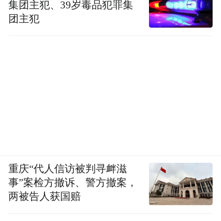
集团主犯、39岁毒品犯罪集
团主犯
重庆“代人信访被判寻衅滋
事”案检方撤诉、警方撤案，
两被告人获国赔