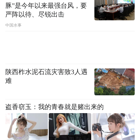
步完善。
豚”是今年以来最强台风，要
严阵以待、尽锐出击
中国水事
陕西柞水泥石流灾害致3人遇
难
据悉，此前，华为官方曾预告将推出一款“新
形态手机”Pocket 3小折叠手机，据了解，该
盗香窃玉：我的青春就是赌出来的
款机型采用了全新的工业设计理念，按键布
局经过重新规划，机身更加轻薄便携，并且
预计将成为首款出厂预装HarmonyOS