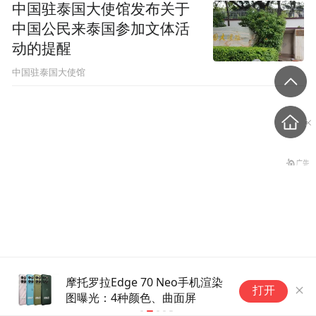
中国驻泰国大使馆发布关于
中国公民来泰国参加文体活
动的提醒
中国驻泰国大使馆
美财长断言：再过两年，霍
摩托罗拉Edge 70 Neo手机渲染
4
打开
尔木兹海峡就不重要了
图曝光：4种颜色、曲面屏
其
子