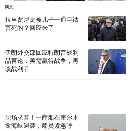
NEXT（原生鸿蒙）的华为手机。
爽文
拉里贾尼是被儿子一通电话
MateBook X Pro 2025搭载了英特尔酷睿Ultra
害死的？回应来了
200V处理器，续航提升了50%以上，散热与
握持体验优化，并且同样全系适配原生鸿蒙
伊朗外交部回应特朗普战利
系统。
品言论：美需赢得战争，再
谈战利品
智能穿戴设备方面，华为手环10强化了健康
监测功能，支持更精准的数据分析，并采用
大屏设计。
(本文章版权归凤凰网所有，未经授权，不得转载)
现场录音！一商船在霍尔木
兹海峡遇袭，船员紧急呼