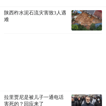
陕西柞水泥石流灾害致3人遇
难
拉里贾尼是被儿子一通电话
害死的？回应来了