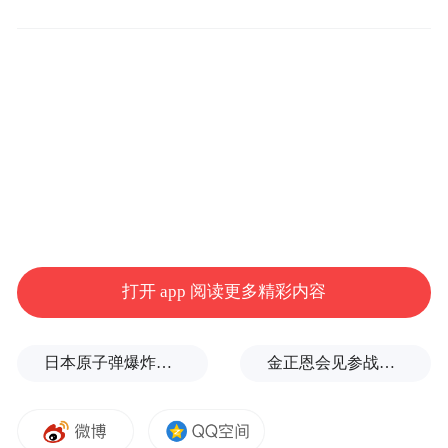
值得注意的是，昨日上午，余承东就发布微
博称下周将发布首款搭载原生鸿蒙正式版的
产品，并且还刻意强调，这是一款别人想不
到的产品，给新品增加了一丝神秘感。而在
今日上午相同时段，余承东则发布微博官宣
了该款“想不到的产品”将于3月20日的华为
Pura先锋盛典及鸿蒙智行新品发布会上正式
打开 app 阅读更多精彩内容
发布。
日本原子弹爆炸亲历者警告高市：想通过战争成为大国，这种想法本身就是错误的
金正恩会见参战老兵和战时立功者