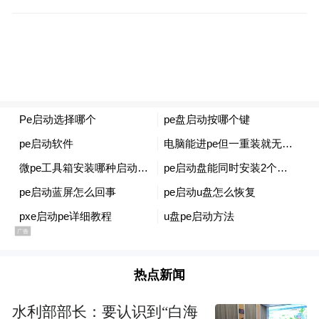
据此前消息，华为2025年春季新品发布会涵
盖了智能手机、笔记本电脑、智能穿戴设备
及汽车等多个领域。此外，2025年上半年所
热点新闻
有的华为新手机、平板，鸿蒙系统将全面适
配，搭载HarmonyOS NEXT，生态应用将逐
水利部部长：要认识到“白海