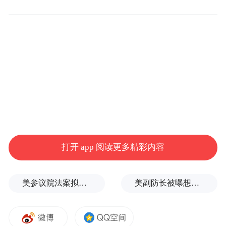
目前的一个关键重点就是实现盈利。小马智
行正在与主要汽车制造商合作，以加快自动
驾驶出租车的生产并扩大其车队规模。
“自动驾驶汽车的商业化进程已经启动，但现
在的关键问题在于如何快速扩大规模，”彭军
称，“我们去年与北汽集团、广汽集团以及丰
田汽车建立了合作关系，今年将面向大众市
场推出三款车型。”
打开 app 阅读更多精彩内容
他表示，这些合作将大幅降低成本，“包括传
感器、电池以及其他汽车零部件在内，这些
美参议院法案拟对中印加税100%，中方坚决反对
美副防长被曝想访华，“非常执着”
自动驾驶出租车的成本仅在27万元左右，约
合4万美元”。