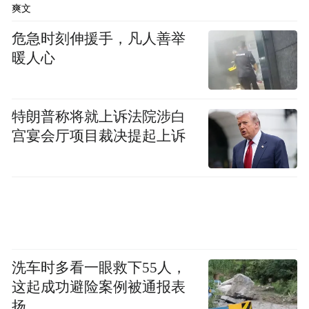
爽文
“特别声明：以上作品内容(包括在内的视频、图片或音
危急时刻伸援手，凡人善举
频)为凤凰网旗下自媒体平台“大风号”用户上传并发
布，本平台仅提供信息存储空间服务。
暖人心
Notice: The content above (including the videos,
pictures and audios if any) is uploaded and posted
by the user of Dafeng Hao, which is a social media
特朗普称将就上诉法院涉白
platform and merely provides information storage
space services.”
宫宴会厅项目裁决提起上诉
洗车时多看一眼救下55人，
这起成功避险案例被通报表
扬