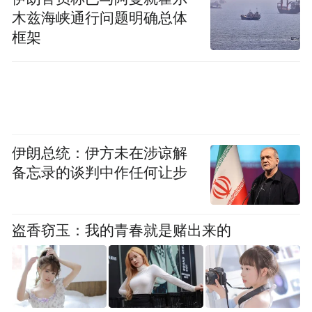
木兹海峡通行问题明确总体
无需融资
框架
2024年11月，小马智行在纳斯达克上市，已
通过IPO和私募配售筹集了大约4.52亿美元现
金。
伊朗总统：伊方未在涉谅解
尽管小马智行仍处于亏损状态，但彭军表
备忘录的谈判中作任何让步
示，公司现金流“非常健康”。“短期内，我们
没有融资压力。”他说。(作者/箫雨)
盗香窃玉：我的青春就是赌出来的
更多一手新闻，欢迎下载凤凰新闻客户端订
阅凤凰网科技。想看深度报道，请微信搜索
“凤凰网科技”。