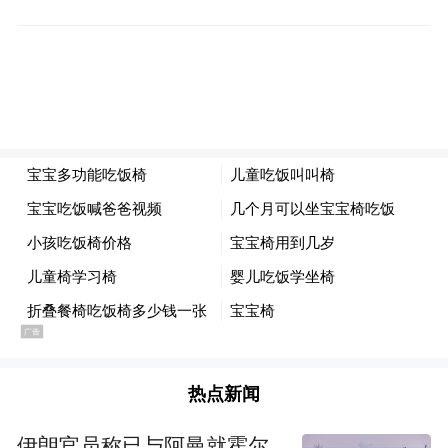
一些中国自动驾驶出租车公司一直在努力拓
展海外市场，但彭军认为大多数国际市场的
规模相对较小，这些市场可能会带来更大的
监管障碍。
“鉴于这是大规模商业化运营的前夕，我们今
年的重点将是大型市场。”彭军说。他表示，
中国是巨大的市场，尤其是其一线城市，能
够支撑自动驾驶出租车的运营。
他表示，小马智行的下一个目标不是将自动
热点新闻
驾驶出租车视为一种试验或一种体验，而是
将其视为一种出行方式的变革。
伊朗官员称已与阿曼就霍尔