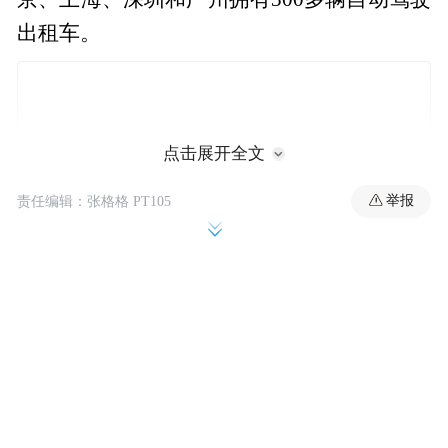
出租车。
点击展开全文
举报
责任编辑：张格格 PT105
扩大规模
去年，小马智行在中国几个大城市推出了完
全无人驾驶的自动驾驶出租车服务，该公司