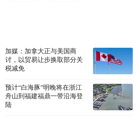
盈利时间
彭军透露，这三款车型将于今年年中上市，
生产规模和低成本将有助于支撑自动驾驶出
租车业务的利润率。小马智行预计，自动驾
加媒：加拿大正与美国商
驶出租车将在2025年到2026年之间实现单车
讨，以贸易让步换取部分关
税减免
盈亏平衡。
彭军称，小马智行何时实现盈利取决于其推
预计“白海豚”明晚将在浙江
舟山到福建福鼎一带沿海登
出自动驾驶出租车的速度。“如果考虑到当前
陆
的监管进展和技术发展，产能爬坡速度可能
会更快，公司可能在2029年之前实现盈利。”
出海