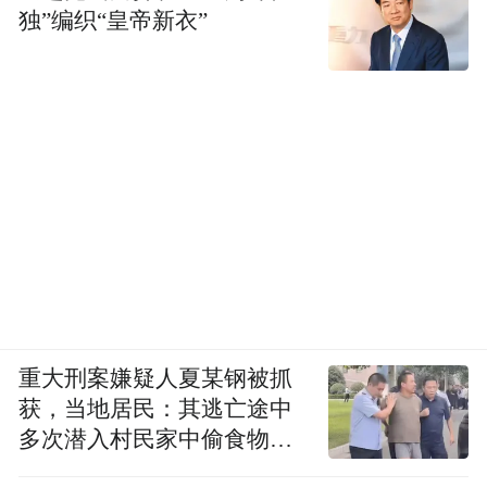
独”编织“皇帝新衣”
重大刑案嫌疑人夏某钢被抓
获，当地居民：其逃亡途中
多次潜入村民家中偷食物被
发现