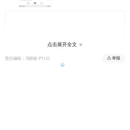
点击展开全文
举报
责任编辑：冯皓钦 PT132
据了解，小米AI眼镜是小米与知名电子设备
制造商歌尔合作开发的产物。这款新品不仅
支持AI功能，还加入了音频耳机模块和摄像
头模块，并引入了先进的大模型技术。用户
可以通过这款眼镜轻松拍摄视频和照片，同