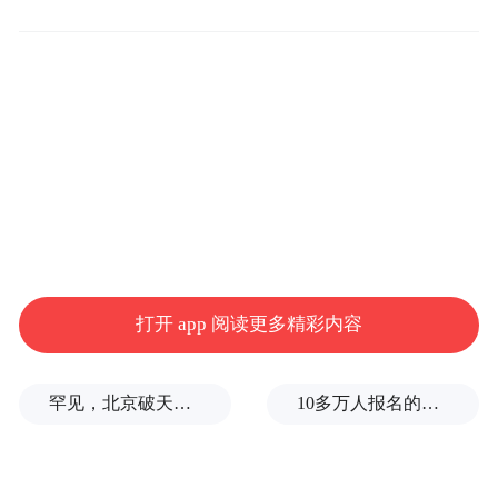
时享受智能识别和显示场景的功能，为日常
生活和工作带来极大的便利。
小米创始人雷军对小米AI眼镜的出货量表示
乐观，预期销量将超过30万台。这从一个侧
面反映了小米对这款新品的信心和期待。
从行业角度看，今年AI眼镜领域将迎来爆发
式增长。小米并非唯一涉足此领域的玩家，
打开 app 阅读更多精彩内容
中国电信、小度、Rokid以及雷鸟等多家知名
企业均计划在今年上半年推出各自的AI眼镜
罕见，北京破天荒率先救市，大松绑
10多万人报名的考试，成绩全部作废，公平么？
产品。例如，中国电信研发的AI智能眼镜最
快将于今年5月份面市，小度AI眼镜也预计将
在上半年亮相，而AI+AR眼镜Rokid Glasses