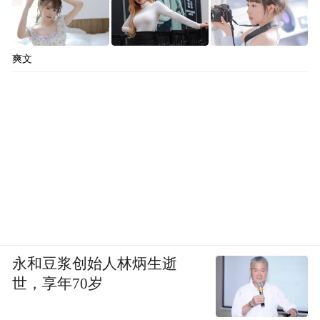
爽文
永和豆浆创始人林炳生逝
世，享年70岁