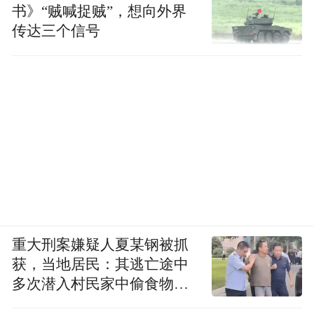
书》“贼喊捉贼”，想向外界
传达三个信号
重大刑案嫌疑人夏某钢被抓
获，当地居民：其逃亡途中
多次潜入村民家中偷食物被
发现