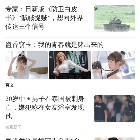
专家：日新版《防卫白皮
书》“贼喊捉贼”，想向外界
传达三个信号
盗香窃玉：我的青春就是赌出来的
爽文
20岁中国男子在泰国被刺身
亡，嫌犯称在女友浴室发现
他
锦观新闻