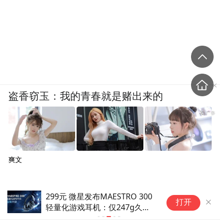
盗香窃玉：我的青春就是赌出来的
爽文
掌阅推出iReader Air 3 Pro电纸
打开
书：8.2英寸，2699元