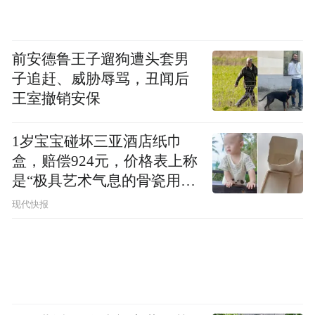
前安德鲁王子遛狗遭头套男
子追赶、威胁辱骂，丑闻后
王室撤销安保
1岁宝宝碰坏三亚酒店纸巾
盒，赔偿924元，价格表上称
是“极具艺术气息的骨瓷用
品”
现代快报