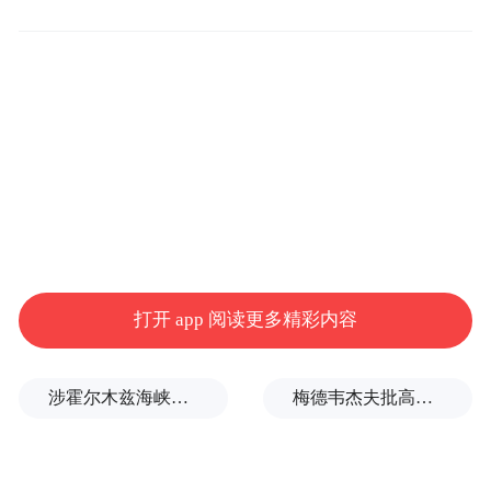
尽管iPhone 17 Air的机身极为纤薄，但其摄像
头可能仍然保持凸起的设计。据悉，这款手
机将配备一颗4800万像素的后置摄像头，以
适应有限的机身空间。iPhone 17 Air的超薄设
计引发了广泛的关注，一方面，它将带给用
户前所未有的手感体验；另一方面，一些用
户对其耐用性表示了担忧。
打开 app 阅读更多精彩内容
“特别声明：以上作品内容(包括在内的视频、图片或音
频)为凤凰网旗下自媒体平台“大风号”用户上传并发
涉霍尔木兹海峡，伊朗与阿曼被曝达成临时协议框架
梅德韦杰夫批高市早苗不提当年是谁轰炸广岛和长崎：真是耻辱
布，本平台仅提供信息存储空间服务。
Notice: The content above (including the videos,
pictures and audios if any) is uploaded and posted
by the user of Dafeng Hao, which is a social media