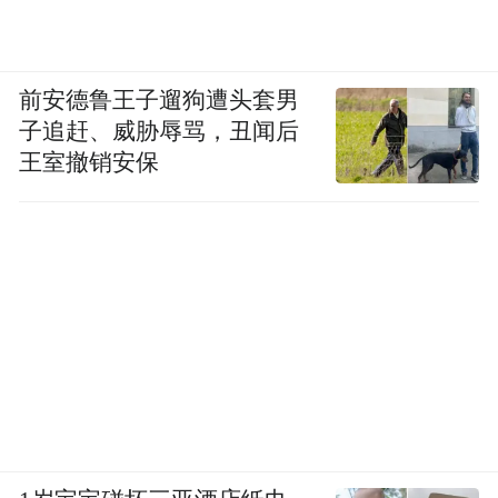
前安德鲁王子遛狗遭头套男
子追赶、威胁辱骂，丑闻后
王室撤销安保