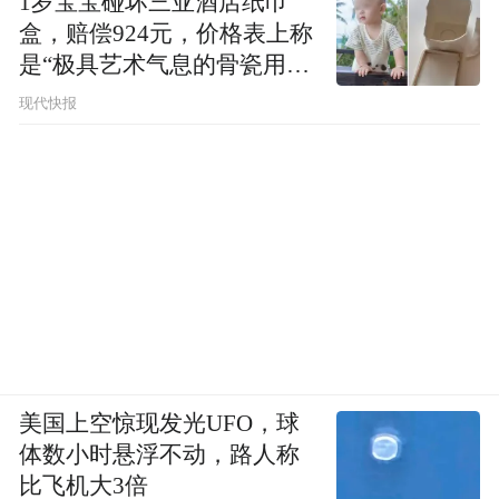
1岁宝宝碰坏三亚酒店纸巾
盒，赔偿924元，价格表上称
是“极具艺术气息的骨瓷用
品”
现代快报
美国上空惊现发光UFO，球
体数小时悬浮不动，路人称
比飞机大3倍