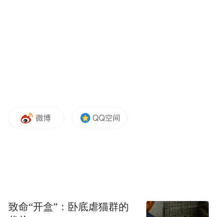
platform and merely provides information storage
space services.”
致命“开盒”：卧底虐猫群的