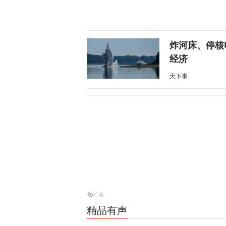
炸河床、停核
经济
天下事
伊朗与阿曼会
天下事
风暴眼 | 
风暴眼
精品有声
战斗机和装甲