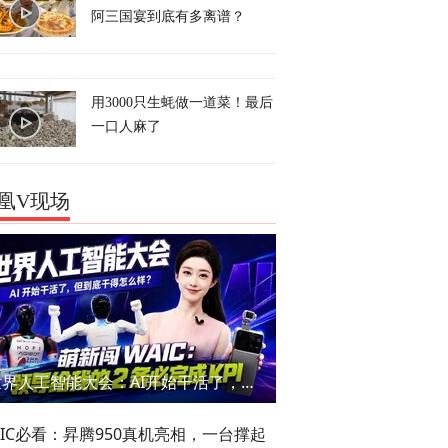
阿三国宴到底有多离谱？
用3000只生蚝做一道菜！最后
一口人麻了
凰V现场
世界人工智能大会：AI开始干活了，但到底干的怎么样？萌新闯WAIC
AIC必看：昇腾950真机亮相，一台撑起