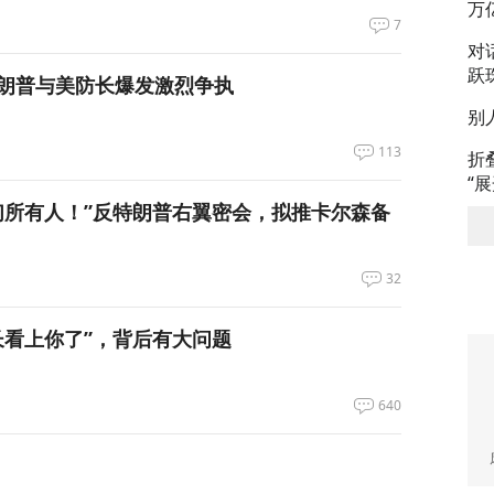
万
7
对
跃
朗普与美防长爆发激烈争执
别
113
折
“
们所有人！”反特朗普右翼密会，拟推卡尔森备
32
长看上你了”，背后有大问题
640