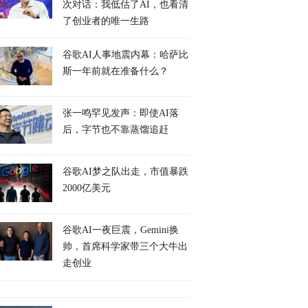
次对话：我低估了AI，也看清
了创业者的唯一生路
谷歌AI人事地震内幕：哈萨比
斯一年前就在准备什么？
张一鸣罕见发声：即使AI落
后，字节也不靠蒸馏追赶
谷歌AI梦之队出走，市值暴跌
2000亿美元
谷歌AI一夜巨震，Gemini换
帅，首席科学家带三个大牛出
走创业