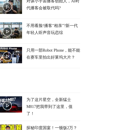
对谈小宇宙播客创始人，AI时
代播客会被取代吗?
不用看脸!播客“相亲”?新一代
年轻人听声音玩恋综
只用一部Robot Phone，能不能
在赛车里拍出好莱坞大片？
为了这片星空，全新猛士
M817把我带到了这里，值
了！
探秘印度国宴！一顿饭2万？