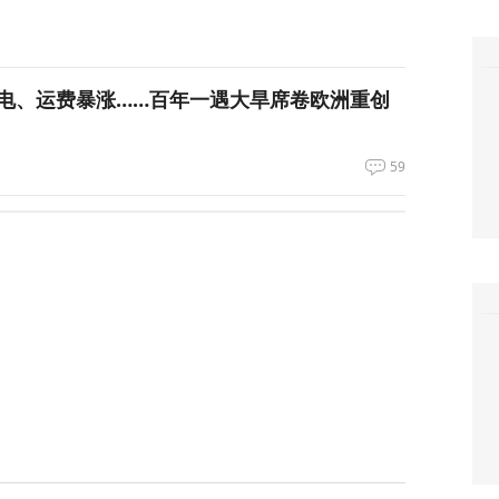
电、运费暴涨……百年一遇大旱席卷欧洲重创
59
谈最新细节曝光
23
呛到辣眼睛！昆明黄磷泄漏燃烧，迷雾里的24小时
59
车制造被“卡脖子”？美军又一致命软肋曝光