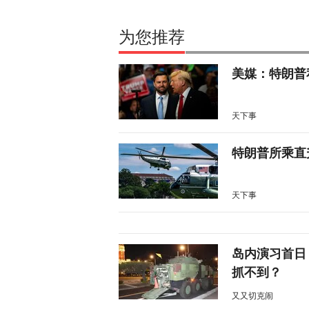
为您推荐
美媒：特朗普
天下事
特朗普所乘直
天下事
岛内演习首日
抓不到？
又又切克闹