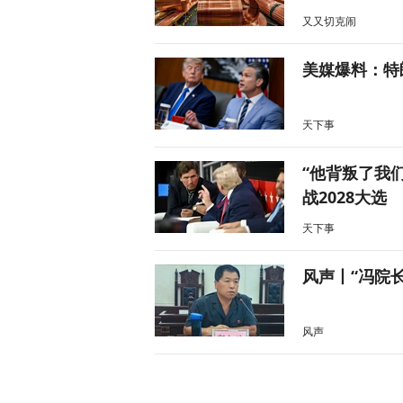
又又切克闹
美媒爆料：特
天下事
“他背叛了我
战2028大选
天下事
风声丨“冯院
风声