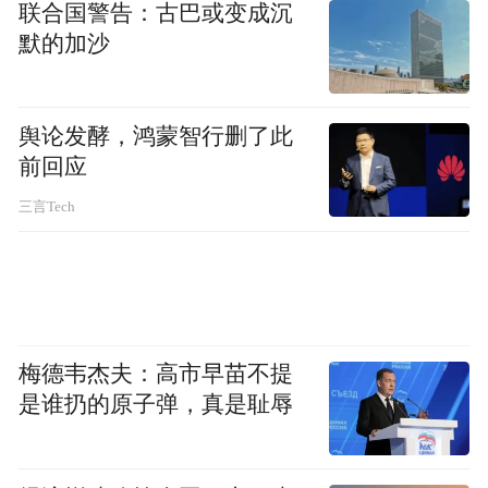
联合国警告：古巴或变成沉
AI重塑的硬件品类。
默的加沙
大模型，也日益成为手机厂商塑造高端形象
的新代言人。但面对苹果AI（Apple
舆论发酵，鸿蒙智行删了此
Intelligence）在国内市场的缺席，国产手机
前回应
厂商的冲高之路，又有了新的突破口。
三言Tech
梅德韦杰夫：高市早苗不提
是谁扔的原子弹，真是耻辱