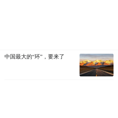
尽管重回前五，但出货量同比下跌6%。
这也引得苹果CEO库克连连感慨，“（中国）
那里的竞争环境是世界上最具竞争力的。我
以前就说过，现在情况仍然如此。”
进入2025年，华为手机回归成为中国手机市
中国最大的“环”，要来了
场的最大变量，“本质上它是要拿回应该属于
他的份额。”vivo高管的近期表态，再次展现
出手机厂商之间高烈度竞争的到来。
2019年，华为曾一度超越苹果，位居全球第
二大手机商。在国内600美元高端市场，到
2020年，华为更是凭借44.1%的市场份额，