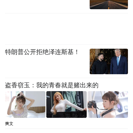
中国智能手机高端市场同比增长16%，而整
体智能手机市场同比下降1%。进入2024年，
高端市场销售额同比增长逼近两位数，依然
超过整体市场不到5%的同比增速。
更重要的是，进入2025年，大模型与手机的
特朗普公开拒绝泽连斯基！
结合正日益紧密。尽管智能眼镜、智能耳机
等AI硬件应接不暇，但在恒业资本创始合伙
人江一看来，“决定AI硬件能否得到消费者认
盗香窃玉：我的青春就是赌出来的
可的一大因素，离不开对高频刚需场景的探
索和开发。”
作为用户日常生活和工作必备
以此来衡量，
爽文
品的智能手机，依然是大模型时代最值得被