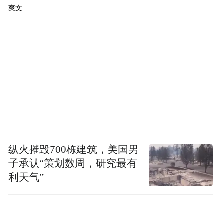
米，则凭借88%的增速，成为一众手机厂商
爽文
中增幅最大的品牌。
反观苹果，最新一季的去年三季度财报中，
大中华区继续成为苹果当季唯一收入同比下
降的区域，更糟糕的是，在中国市场，这已
经是苹果连续第五个季度遭遇营收同比下
滑。
与营收一起下滑的，还有iPhone在中国市场
纵火摧毁700栋建筑，美国男
的销量。
子承认“策划数周，研究最有
利天气”
Canalys数据显示，2024年第三季度，中国大
陆智能手机市场延续了反弹的步伐，出货量
同比增长4%至6910万台。苹果却逆势下跌，