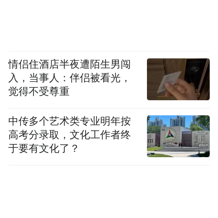
米，极强的渠道能力都是它们占领市场的核
心优势。”
尤其在高端市场，线下渠道的重要性更为凸
情侣住酒店半夜遭陌生男闯
显。以小米为例，其约50%的高端智能手机
入，当事人：伴侣被看光，
通过线下渠道出货。
觉得不受尊重
2020年，小米尝试新零售变革之际，明确下
中传多个艺术类专业明年按
来一个策略，据小米总裁卢伟冰回忆，当时
高考分录取，文化工作者终
高层达成一个共识，即“未来如果要走高端
于要有文化了？
化，不建品牌店是不可能卖好的，用户买高
端产品一定会选择品牌店，而非综合店。”
四年之后，原本被按下扩张暂停键的线下渠