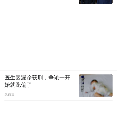
重任。根据字母榜数据统计，中国折叠屏手
机在2022年的市场渗透率仅1.2%，2023甚至
微跌至1%，及至2024年三季度，市场渗透率
依然只有3%左右。
更糟糕的是，折叠屏的增速正迎来放缓，且
这种放缓趋势还有望在2025年维持下去。
市场采纳率低于预期的原因，Canalys分析师
医生因漏诊获刑，争论一开
周乐轩给出了多重影响因素，包括三星的市
始就跑偏了
场区域集中度较高、中国品牌逐步缩减布
念兹集
局，以及市场目前仍被华为和三星两大品牌
主导。