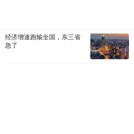
力压苹果夺得第一。
以此为锚点，有接近华为供应链的人士告诉
2025年，华为手机定下了国内站稳
字母榜，
经济增速跑输全国，东三省
出货量第一，全球重回前五的预期目标。
急了
在4000元-5000元档取得突破后的小米，也对
外喊出了下一步将重点突破6000元以上价位
段的新目标。