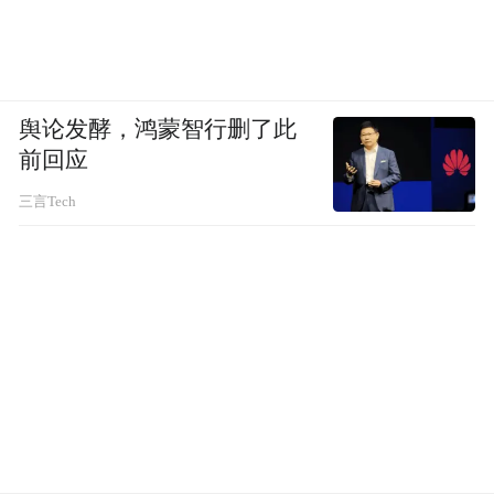
折叠屏，一度成为国产手机厂商实现上述策
舆论发酵，鸿蒙智行删了此
略的共识。但经过近五年发展，全球折叠屏
前回应
市场唯一跑出来的安卓厂商只有三星。
三言Tech
以消费电子行业年出货1000万部的准入门槛
来看，“一众国产手机厂商，仍处在供给侧主
导而非市场需求主导的早期产品开发阶段。
折叠屏，只是眼下国产手机厂商拿来冲击高
端的一块遮羞布。”某前手机品牌高管刘振说
道。
出海，成了国产手机厂商攫取更多市场份额