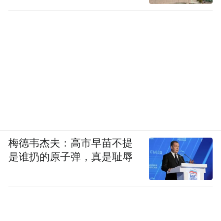
召回小米总部，再次明确了开拓海外市场的
几大原则：风险低、人口基数大、消费能力
强。
“在每个海外市场占据20%市场份额，这
是卢伟冰定下的扩张新目标。”
接连在中国市场碰壁的苹果，也不得不借助
更多新兴市场的力量，来保持销量。去年二
季度，苹果在马来西亚开设了第一家门店，
并在印度、印度尼西亚、菲律宾和泰国等地
梅德韦杰夫：高市早苗不提
创下了季度收入纪录。借助iPhone在全球其
是谁扔的原子弹，真是耻辱
他地区的发展，苹果去年三季度全球销量正
无限逼近三星。