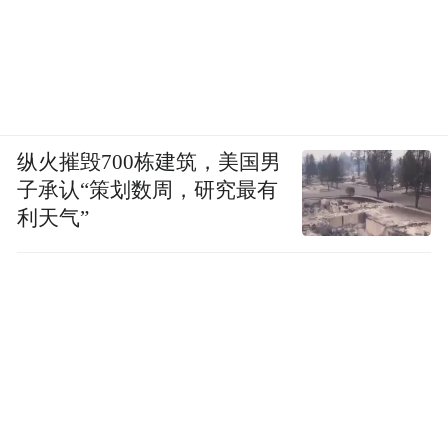
词。更何况，业内还有观点将大模型视为AI
时代的新底层操作系统。
从苹果身上，外界不止一次看到了自研芯片
和自建系统对高端手机的加持效果，就像时
纵火摧毁700栋建筑，美国男
任OPPO中国区总裁刘波所说，未来手机市
子承认“策划数周，研究最有
场，除了吸引人的卖点，基础体验将是主导
利天气”
“像苹果的电池续航出
用户选择的底层逻辑。
色，确实有一些底层技术支撑。功耗、发
热、性能这些看似简单的东西反而是最难做
突破的，想真正做到，就需要投入大量研
发。”
想要真正等到大模型成为新一代操作系统那