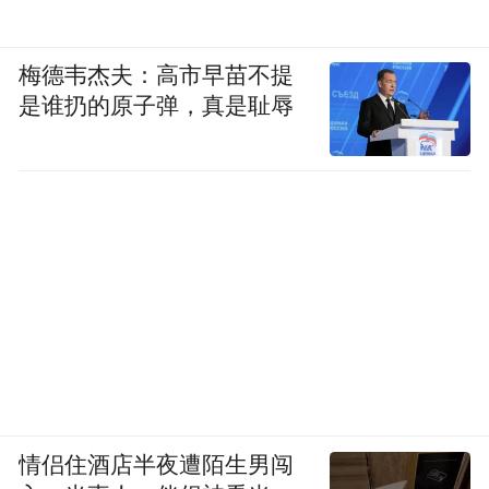
2021年，华为被迫在门店卖车之际，便有外
界分析指出，其除了帮助华为弥补手机销量
梅德韦杰夫：高市早苗不提
的损失之外，另一层用意或许在于借助卖车
是谁扔的原子弹，真是耻辱
与手机以外全屋智能家居业务形成联动，最
大程度保住线下渠道。
截至2020年底，华为消费者业务全球建有12
家旗舰店、5000多家体验店。如今，这5000
多家门店构成了华为王者归来的底气之一。
情侣住酒店半夜遭陌生男闯