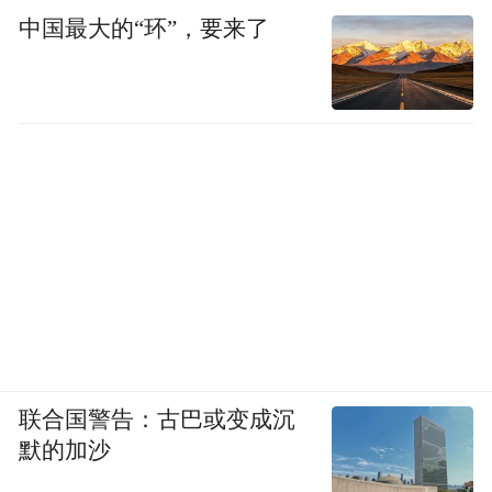
中国最大的“环”，要来了
的新选择。
在重回国内市场前五后，华为腾出手来发力
海外。去年12月，华为在中东代表性城市
——迪拜，正式举办了华为Mate X6和华为
nova13系列的发布会。紧随其后，当月，华
为陆续开放了马来西亚、德国、法国和西班
牙等国家和地区的预订窗口，挺进欧洲和东
南亚市场。
小米更是在卢伟冰接任总裁后，将出海视为
联合国警告：古巴或变成沉
内部战略级项目。小米手机部员工潘瑞曾告
默的加沙
卢伟冰将海外经理
诉字母榜，2023年7月份，