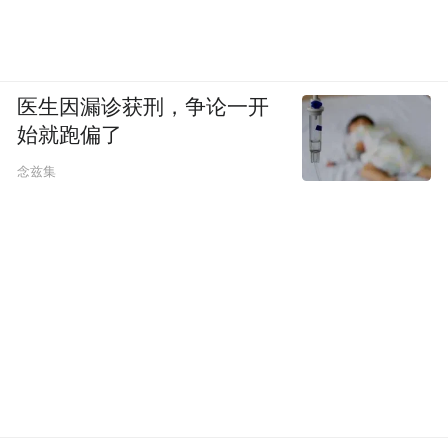
商投入一场新的高端战役——大模型。
AI大
模型加持，已经成为过去一年中一众国产手
机厂商冲高的新武器。
医生因漏诊获刑，争论一开
始就跑偏了
去年三季度在回应其他国家和地区何时上线
念兹集
苹果AI疑问中，库克曾讲道，从2025年4月开
始，苹果AI会推出更多语言，并搭载更多功
能。这也意味着，中国iPhone用户最快有望
在今年4月份用上苹果AI。
随着iPhone加入战局，AI手机爆发已经是可
以预知的事实。IDC甚至预计，2025年中国
新一代AI手机市场出货量将达到1.18亿台，
同比增长59.8%, 整体市场占比40.7%。