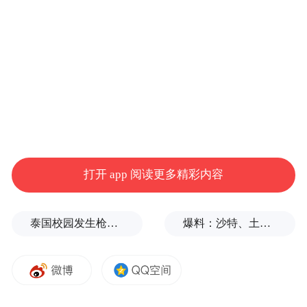
量。iPhone 16系列新品上市不到半年，1月
初，苹果启动第2次官方降价促销，全线产品
最高立省800元。
向高端化突围的不止华为小米。去年10月份
以来，一众国产手机厂商发布的年度旗舰新
机，纷纷告别3000元档位。
打开 app 阅读更多精彩内容
Canalys研究分析师钟晓磊评论道，“近年来，
中国厂商对于高端化战略的坚定执行，以及
泰国校园发生枪击案，已致7人死亡
爆料：沙特、土耳其、巴基斯坦将签署重要协议
与本土供应链伙伴深度协同，已逐步在软硬
件均取得成效。”
市占率上，去年二季度，苹果逆势下
反映在