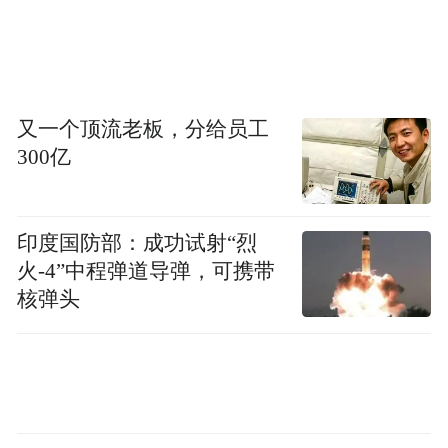
跌，在中国市场份额排名退至第六，
并由此
出现了国产手机厂商有史以来首次包揽中国
市场前五席的罕见一幕。
又一个顶流老板，分给员工
且这种颓势还在进一步加剧。近期一份调研
300亿
机构公布的数据显示，2024年第四季度，华
为以1308.78万台的激活量，重回中国手机市
场第一名，小米紧随其后，在一贯被视为出
印度国防部：成功试射“烈
货旺季的第四季度，iPhone激活量却滑落至
火-4”中程弹道导弹，可携带
核弹头
第三位。