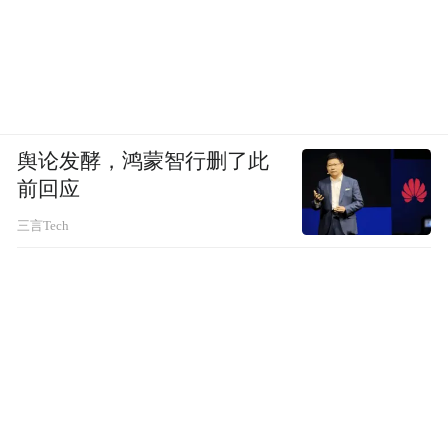
道，其重要性被小米高层再次提上日程。
去年一季度财报发布后，小米对外公布了一
个新目标，即将小米之家门店数，用三年时
间到2026年，从现有1万家左右拓展至2万
舆论发酵，鸿蒙智行删了此
家。最新财报显示，截至2024年第三季度，
前回应
小米在中国大陆地区的线下零售店数量超过
三言Tech
13000家。
卢伟冰预计，到2024年年底，小米线下零售
门店数量会超过15000家，明年将达到20000
家。
对线下渠道的重视，华为同样不遑多让。