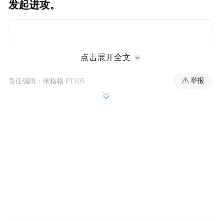
发起进攻。
点击展开全文
举报
责任编辑：张格格 PT105
其中，华为Pura 70系列、Mate X5折叠屏官网
直降超千元，小米则在小米15系列上首次告
别3000元档，起售价来到4499元。
作为被围攻方的苹果，也开始以降价搏销