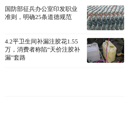
▲ IT之家开箱：荣耀 80 GT 流光幻镜
国防部征兵办公室印发职业
准则，明确25条道德规范
“特别声明：以上作品内容(包括在内的视频、图片或音
频)为凤凰网旗下自媒体平台“大风号”用户上传并发
布，本平台仅提供信息存储空间服务。
4.2平卫生间补漏注胶花1.55
Notice: The content above (including the videos,
万，消费者称陷“天价注胶补
pictures and audios if any) is uploaded and posted
by the user of Dafeng Hao, which is a social media
漏”套路
platform and merely provides information storage
space services.”