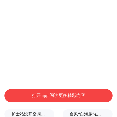
微博评论区中回复了部分网友的问题：针对
个人行程安排是否去广西，他回复称“去不
了，筹备 GT 发布呢”；针对这个月能不能买
到，他表示“放心哈”；针对新机拍照水平，
他称“应该比同档位性能手机都会更好”。
打开 app 阅读更多精彩内容
护士站没开空调、全员向领导打招呼被表扬？上海一民营医院回应
台风“白海豚”在浙江乐清二次登陆