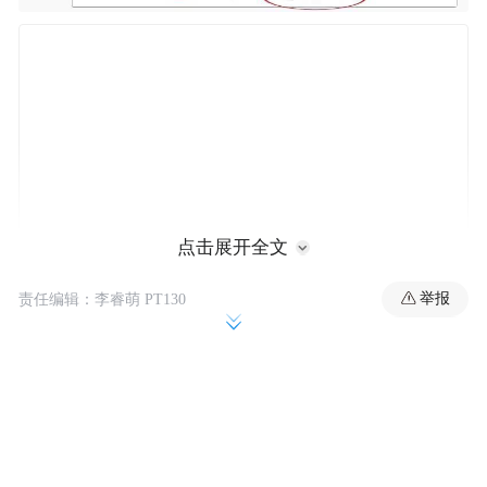
点击展开全文
举报
责任编辑：李睿萌 PT130
据IT之家此前报道，有爆料称荣耀 GT 手机
将搭载骁龙 8 Gen3 处理器，配备 1.5K 分辨
率直屏，支持 100W 闪充，另外系列新机计
划明年推出当代旗舰芯大杯。
荣耀 GT 系列产品经理 @杜雨泽Charlie 还在