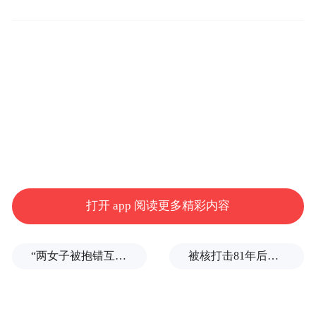
DMA 于今年早些时候生效，要求苹果在 iPad
默认浏览器
上允许用户选择
，开放操作系统
第三方应用商店
耳
中的
，并允许（第三方）
打开 app 阅读更多精彩内容
机和智能笔
使用 iPadOS 功能。若违反
DMA，公司可能面临高达全球年收入 10%
“两女子被抱错互换人生37年”一当事人沉默多日发声：我不是受益者
被核打击81年后，日本广岛废墟旁响起抗议声：拒绝拥核
的罚款。
“特别声明：以上作品内容(包括在内的视频、图片或音