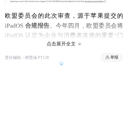
欧盟委员会的此次审查，源于苹果提交的
合规报告
iPadOS
。今年四月，欧盟委员会将
iPadOS 认定为企业与消费者连接的重要“门
点击展开全文
户”。欧盟反垄断监管机构在声明中表示，委
是否有
员会将详细审查 iPadOS 所采取的措施
举报
责任编辑：师慧涵 PT128
效地履行
了 DMA 规定的义务。
声明还指出，委员会的评估将基于相关利益
方的反馈。对此，苹果公司暂未回应置评请
求。