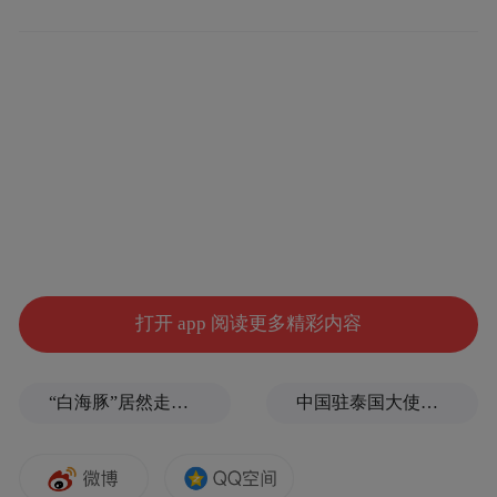
特斯拉称，Cybertruck已成为美国第三畅销的
纯电动车型，仅次于Model 3和Model Y。
尽管生产面临质量问题，但特斯拉第三季度
仍在美国售出超过1.6万辆Cybertruck。
特斯拉CEO马斯克表示，得益于汽车成本降
低和自动驾驶的出现，
打开 app 阅读更多精彩内容
“白海豚”居然走出了古怪路径
中国驻泰国大使馆发布关于中国公民来泰国参加文体活动的提醒