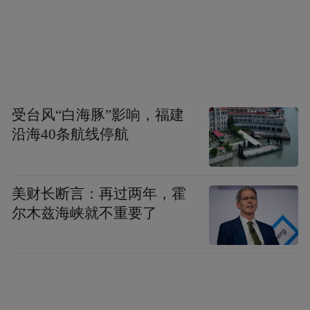
受台风“白海豚”影响，福建
沿海40条航线停航
“特别声明：以上作品内容(包括在内的视频、图片或音
频)为凤凰网旗下自媒体平台“大风号”用户上传并发
美财长断言：再过两年，霍
布，本平台仅提供信息存储空间服务。
尔木兹海峡就不重要了
Notice: The content above (including the videos,
pictures and audios if any) is uploaded and posted
by the user of Dafeng Hao, which is a social media
platform and merely provides information storage
space services.”