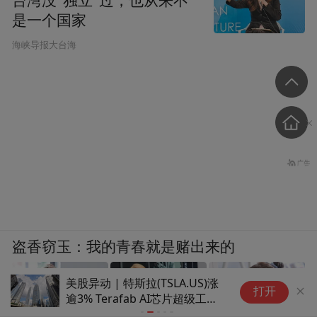
台湾没“独立”过，也从来不
是一个国家
​海峡导报大台海
盗香窃玉：我的青春就是赌出来的
美股异动 | 特斯拉(TSLA.US)涨
美
打开
逾3% Terafab AI芯片超级工厂
高
项目启动