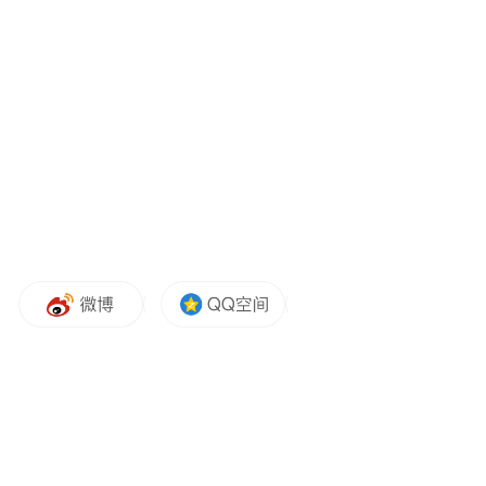
就能开”。其能够在无保护左转、人车混行等
复杂场景连续博弈，以及包括环岛、可变车
道、掉头、ETC 收费站等高难度复杂路况。