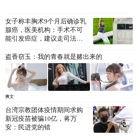
女子称丰胸术9个月后确诊乳
此外，智己汽车和 Momenta 已经量产端到端
腺癌，医美机构：手术不可
大模型，预计 2025 年实现“门到门”。
能引发癌症，建议走司法途
径
“特别声明：以上作品内容(包括在内的视频、图片或音
盗香窃玉：我的青春就是赌出来的
频)为凤凰网旗下自媒体平台“大风号”用户上传并发
布，本平台仅提供信息存储空间服务。
Notice: The content above (including the videos,
pictures and audios if any) is uploaded and posted
by the user of Dafeng Hao, which is a social media
platform and merely provides information storage
爽文
space services.”
台湾宗教团体疫情期间求购
新冠疫苗被骗10亿，蒋万
安：民进党的错