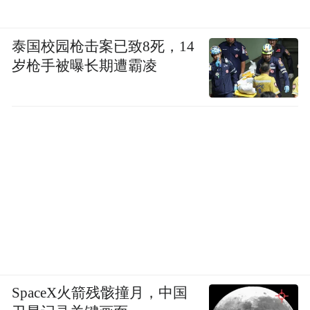
泰国校园枪击案已致8死，14
岁枪手被曝长期遭霸凌
SpaceX火箭残骸撞月，中国