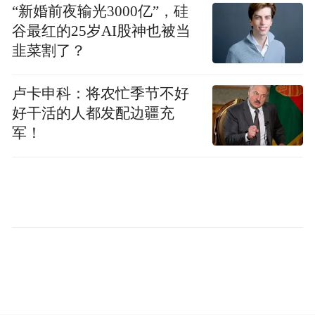
“新婚前夜输光3000亿”，硅
谷最红的25岁AI股神也被当
韭菜割了？
卢卡申科：将农忙季节不好
好干活的人都发配边疆充
军！
城市 NOA 不依赖高精地图，在用户有效监控
的状态下，已基本实现在城区内自动规划路
径、自主变道、路口自主通行、复杂场景避
让绕行等功能。智己汽车称，将重点发力去
高精地图城市 NOA 的开发，基于视觉感知和
数据驱动，准确识别道路特征、交通标线
等，最终实现“全国都可开”的城市 NOA。