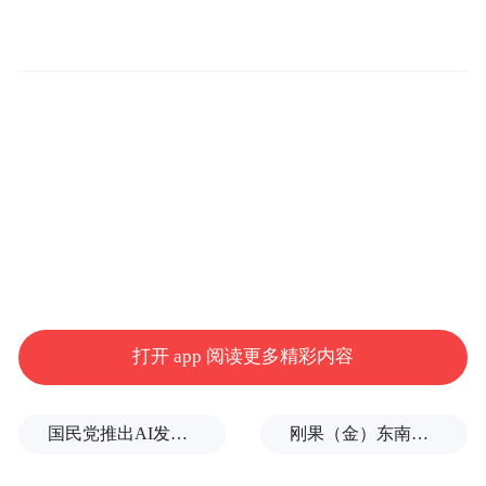
打开 app 阅读更多精彩内容
官方称，IM AD 能够真正做到“全国城市
国民党推出AI发言人“郑小文”迎战民进党
刚果（金）东南部中资企业钴产品铀含量超标？官方回应
100% 覆盖”，支持施工道路、无车道线道
路、乡村小路等多种道路场景，实现“有导航