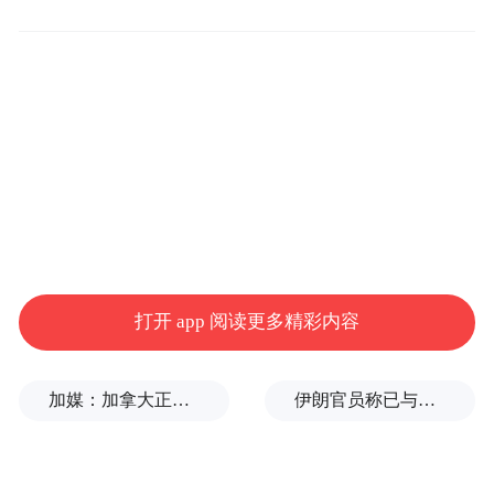
综合此前消息，联发科新一代天玑旗舰芯片
天玑 9400 采用了一颗 3.626GHz 的 Cortex-
X925 超大核，还有 3 颗 2.80GHz 的 X4 大
核，以及 4 颗 2.10GHz 的 A720，GPU 为
Mali-G925-Immortalis MC12，OPPO、vivo、
打开 app 阅读更多精彩内容
小米均采购了这颗芯片。
加媒：加拿大正与美国商讨，以贸易让步换取部分关税减免
伊朗官员称已与阿曼就霍尔木兹海峡通行问题明确总体框架
“特别声明：以上作品内容(包括在内的视频、图片或音
频)为凤凰网旗下自媒体平台“大风号”用户上传并发
布，本平台仅提供信息存储空间服务。