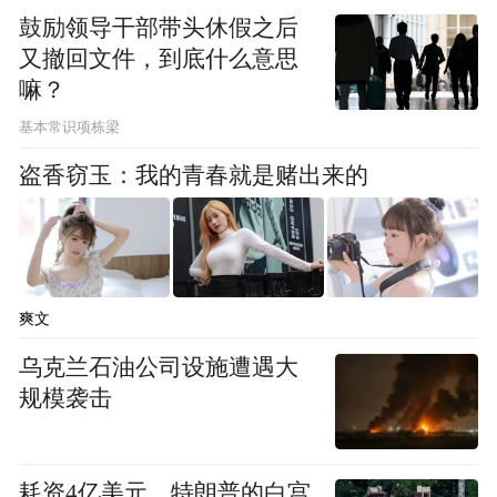
鼓励领导干部带头休假之后
又撤回文件，到底什么意思
嘛？
基本常识项栋梁
盗香窃玉：我的青春就是赌出来的
爽文
乌克兰石油公司设施遭遇大
规模袭击
耗资4亿美元，特朗普的白宫