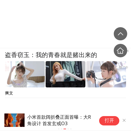
盗香窃玉：我的青春就是赌出来的
爽文
小米首款阔折叠正面首曝：大R
高
打开
角设计 首发玄戒O3
式