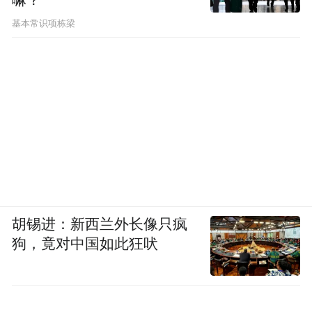
基本常识项栋梁
胡锡进：新西兰外长像只疯
狗，竟对中国如此狂吠