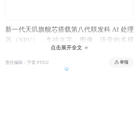
新一代天玑旗舰芯搭载第八代联发科 AI 处理
器（NPU），支持文字、图像、语音的多模
点击展开全文
态硬件加速功能。
举报
责任编辑：于雷 PT032
据IT之家报道，联发科新一代天玑旗舰芯将
于 10 月 9 日 10:30 正式发布，slogan 为“AI
芯跨越”