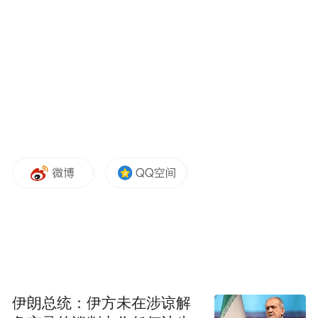
Notice: The content above (including the videos,
pictures and audios if any) is uploaded and posted
by the user of Dafeng Hao, which is a social media
platform and merely provides information storage
space services.”
伊朗总统：伊方未在涉谅解