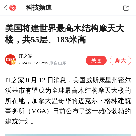
科技频道
美国将建世界最高木结构摩天大
楼，共55层、183米高
IT之家
2024-08-12 12:19
来自山东
IT之家 8 月 12 日消息，美国威斯康星州密尔
沃基市有望成为全球最高木结构摩天大楼的
所在地，加拿大温哥华的迈克尔・格林建筑
事务所（MGA）日前公布了这一雄心勃勃的
建筑计划。