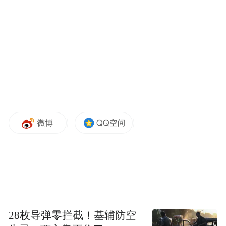
有出色的防火性能，甚至超过钢结构。业内
人士普遍认为，大规模木构件的安全性、强
度和环保性能已经得到了充分验证。随着该
项目的推进，人们对木结构高层的疑虑也将
逐渐消散。
“特别声明：以上作品内容(包括在内的视频、图片或音
频)为凤凰网旗下自媒体平台“大风号”用户上传并发
布，本平台仅提供信息存储空间服务。
Notice: The content above (including the videos,
pictures and audios if any) is uploaded and posted
by the user of Dafeng Hao, which is a social media
platform and merely provides information storage
space services.”
28枚导弹零拦截！基辅防空