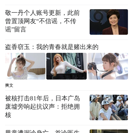
敬一丹个人账号更新，此前
曾置顶网友“不信谣，不传
谣”留言
盗香窃玉：我的青春就是赌出来的
爽文
被核打击81年后，日本广岛
废墟旁响起抗议声：拒绝拥
核
男童遭漏诊身亡，首诊医生