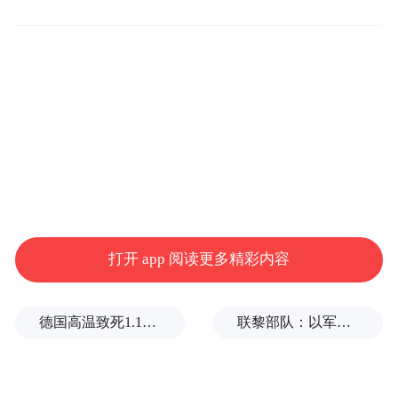
与传统木结构不同，大规模木构件是通过胶
合多层木材制成的工厂预制产品，具有更高
的强度、耐湿性和抗环境压力的性能。与混
凝土和钢材相比，这种材料成本更低、重量
更轻、环保性更强，且施工速度更快。此
外，木结构建筑具有独特的美学价值，能够
更好地融入城市环境。
MGA 预计该项目投资超过 7 亿美元（当前约
打开 app 阅读更多精彩内容
50.23 亿元人民币），将包含多个混合用途建
筑。
德国高温致死1.19万人，为2016年来最高纪录
联黎部队：以军单日向黎发射113枚炮弹
尽管木结构摩天大楼的概念可能令部分人难
以置信，但大规模木构件的多层结构使其具