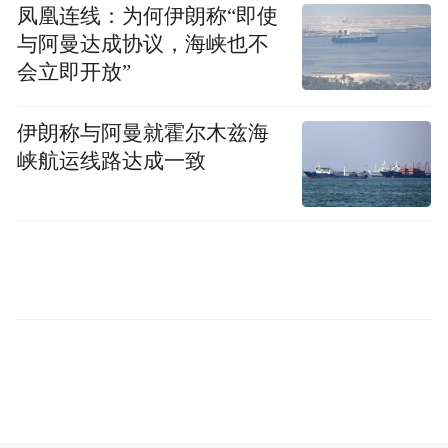
凤凰连线：为何伊朗称“即使
不同于上个季度，特斯拉无法再用产能不足
与阿曼达成协议，海峡也不
来解释 Model S 和 Model X 的销量下滑。这
会立即开放”
也凸显出特斯拉在同时推进多个车型项目方
面能力不足的弱点，与经验丰富的老牌汽车
伊朗称与阿曼就霍尔木兹海
峡航运线路达成一致
制造商相比，特斯拉在这方面显得更为逊
色，后者的优势在于能够同时驾驭多个车型
项目的开发。
“特别声明：以上作品内容(包括在内的视频、图片或音
频)为凤凰网旗下自媒体平台“大风号”用户上传并发
布，本平台仅提供信息存储空间服务。
Notice: The content above (including the videos,
pictures and audios if any) is uploaded and posted
by the user of Dafeng Hao, which is a social media
platform and merely provides information storage