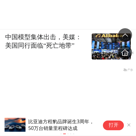
中国模型集体出击，美媒：
美国同行面临“死亡地带”
比亚迪方程豹品牌诞生3周年，
比
打开
50万台销量里程碑达成
C
单