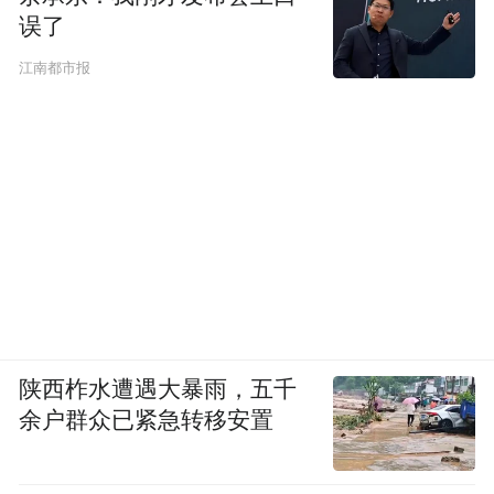
误了
江南都市报
陕西柞水遭遇大暴雨，五千
余户群众已紧急转移安置