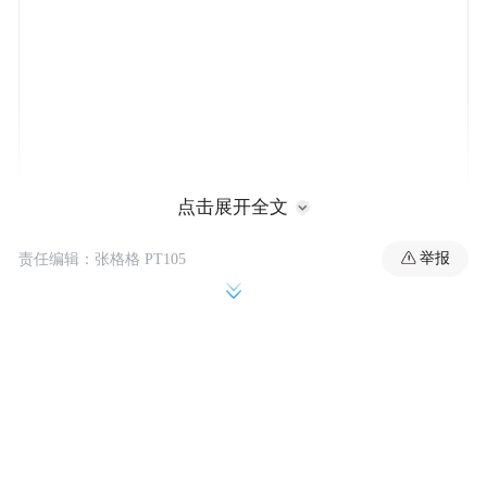
点击展开全文
举报
责任编辑：张格格 PT105
目前，特斯拉仅将交付数据分为两个类别：
Model 3 / Y 和“其他车型”，后者包括 Model
S、Model X、Cybertruck 和 Tesla Semi 的交
付量。
在 Cybertruck 上市之前，这种划分方式尚可
接受，但现在随着特斯拉加大电动皮卡的产