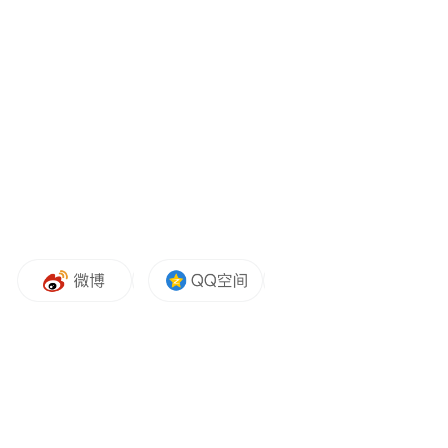
如此大幅度的销量下滑不容忽视，特斯拉在
高端细分市场正面临激烈的竞争，Model S
和 Model X 所处的领域现在几乎所有传统豪
华汽车制造商都拥有相应的豪华轿车和 SUV
车型。
Electrek 称，即使没有出现大约 30% 的下
滑，Model S 和 Model X 的销量对于特斯拉
的整体业绩来说也不是非常重要，因为这两
款车型本来就不是特斯拉的主力销售车型。
然而，这或许预示着特斯拉未来其他车型的
销售趋势。