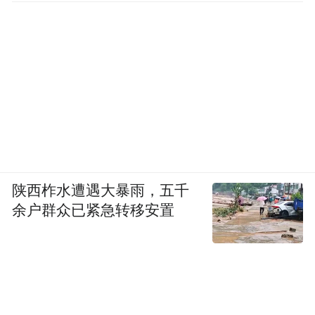
陕西柞水遭遇大暴雨，五千
余户群众已紧急转移安置