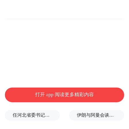
追踪 Model S / X 的销量变得更加困
量，
难。
IT之家本周早些时候报道，特斯拉公布的第
二季度“其他车型”的交付量为 21,551 辆。结
合此前关于 Cybertruck 召回的报道，外界估
计特斯拉第二季度 Cybertruck 的交付量约为
8,000 至 9,000 辆。
这意味着 Model S / X 的销量大致介于
打开 app 阅读更多精彩内容
12,000 至 13,000 辆之间。
相比之下，去年
同期特斯拉公布的 Model S / X 交付量为
任河北省委书记后，罗文首次调研
伊朗与阿曼会谈最新细节曝光
这意味着销量同比下降了 31% 至
19,225 辆，
37%。