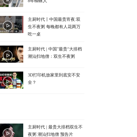
8年蜘蛛人
主厨时代丨中国最贵宵夜:双
生不夜粥 每晚都有人花两万
吃一桌
主厨时代 | 中国”最贵“大排档
潮汕扫地僧：双生不夜粥
3D打印机放家里到底安不安
全？
主厨时代 | 最贵大排档双生不
夜粥 潮汕扫地僧 预告片