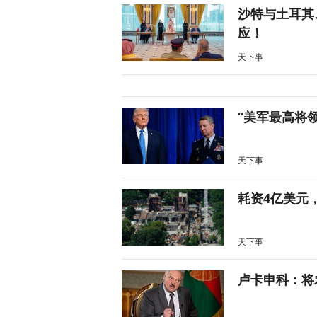
沙特与土耳其
应！
天下事
“美军最高将
天下事
耗资4亿美元
天下事
卢卡申科：将