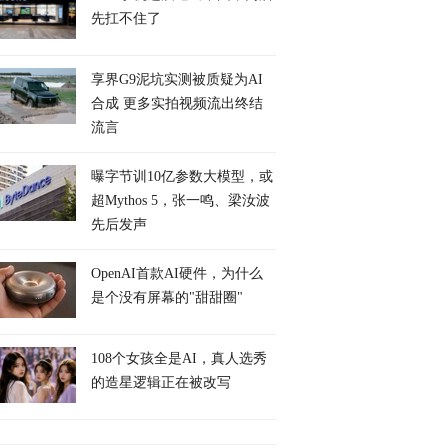
先扛不住了
享界G9泥坑实测被质疑为AI
合成 更多实拍视频流出终结
流言
曝字节训10亿参数大模型，或
超Mythos 5，张一鸣、梁汝波
先后发声
OpenAI首款AI硬件，为什么
是个没有屏幕的"甜甜圈"
108个女孩全是AI，真人选秀
的造星逻辑正在被改写