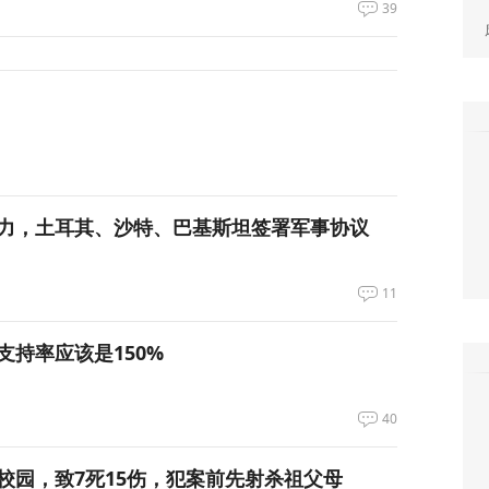
39
力，土耳其、沙特、巴基斯坦签署军事协议
11
支持率应该是150%
40
校园，致7死15伤，犯案前先射杀祖父母