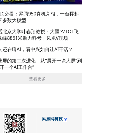
AIC必看：昇腾950真机亮相，一台撑起
亿参数大模型
话北京大学叶春翔教授：大疆eVTOL飞
珠峰8861米助力科考｜凤凰V现场
人还在聊AI，看中兴如何让AI干活？
叠屏的第二次进化：从“展开一块大屏”到
展开一个AI工作台”
查看更多
凤凰网科技