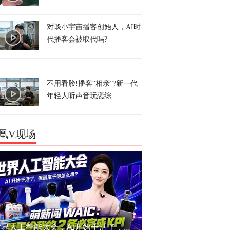
对谈小宇宙播客创始人，AI时
代播客会被取代吗?
不用看脸!播客“相亲”?新一代
年轻人听声音玩恋综
凰V现场
世界人工智能大会：AI开始干活了，但到底干的怎么样？萌新闯WAIC