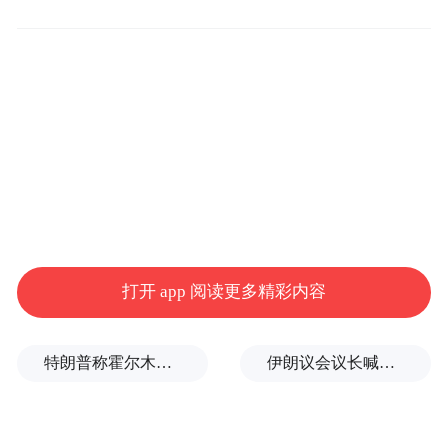
金色财经数据显示，过去24小时全网爆仓
9.49亿美元，其中多单爆仓7.71亿美元，空单
爆仓1.78亿美元，比特币爆仓3.41亿美元，以
打开 app 阅读更多精彩内容
太坊爆仓1.68亿美元。
特朗普称霍尔木兹海峡协议尚未达成，正参与相关谈判
伊朗议会议长喊话：别再作秀了！
消息面上，比特币即将在4月20日左右迎来减
半，此外，昨日伊朗发动对以色列的袭击，
导致风险资产重挫。