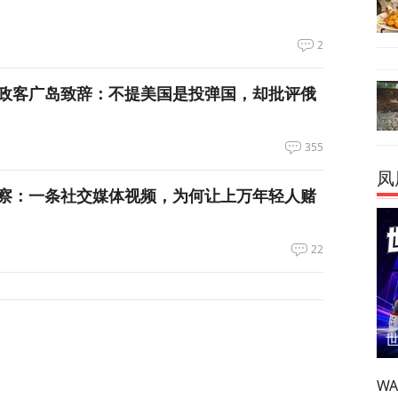
2
政客广岛致辞：不提美国是投弹国，却批评俄
355
凤
察：一条社交媒体视频，为何让上万年轻人赌
22
W