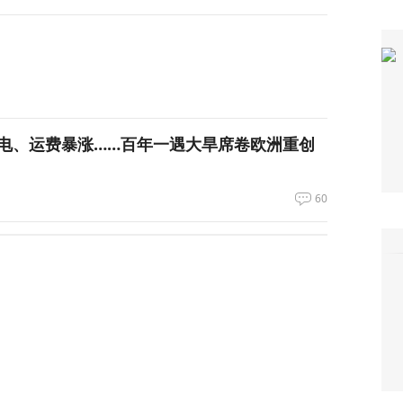
电、运费暴涨……百年一遇大旱席卷欧洲重创
60
谈最新细节曝光
24
呛到辣眼睛！昆明黄磷泄漏燃烧，迷雾里的24小时