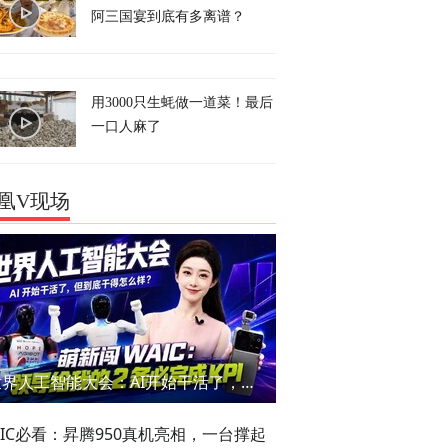
阿三国宴到底有多离谱？
用3000只生蚝做一道菜！最后
一口人麻了
凰V现场
世界人工智能大会：AI开始干活了，但到底干的怎么样？萌新闯WAIC
AIC必看：昇腾950真机亮相，一台撑起