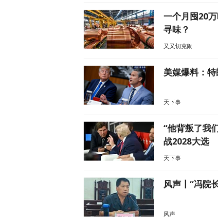
一个月囤20
寻味？
又又切克闹
美媒爆料：特
天下事
“他背叛了我
战2028大选
天下事
风声丨“冯院
风声