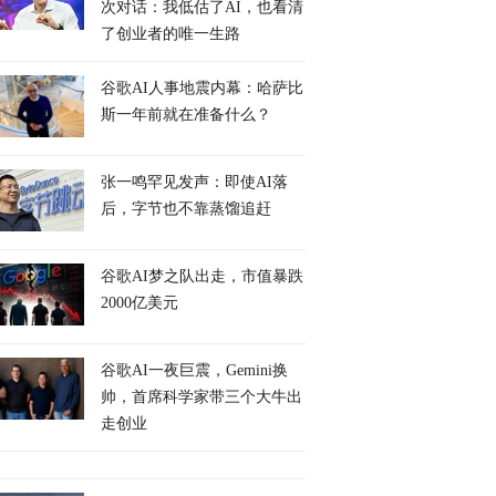
次对话：我低估了AI，也看清
了创业者的唯一生路
谷歌AI人事地震内幕：哈萨比
斯一年前就在准备什么？
张一鸣罕见发声：即使AI落
后，字节也不靠蒸馏追赶
谷歌AI梦之队出走，市值暴跌
2000亿美元
谷歌AI一夜巨震，Gemini换
帅，首席科学家带三个大牛出
走创业