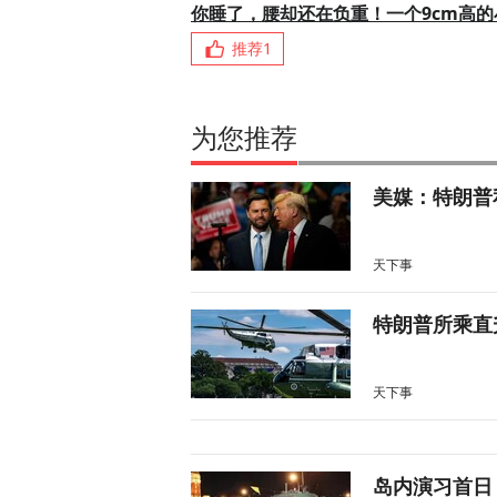
你睡了，腰却还在负重！一个9cm高
推荐
1
为您推荐
美媒：特朗普
天下事
特朗普所乘直
天下事
岛内演习首日