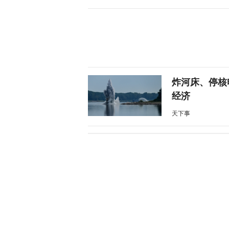
炸河床、停核
经济
天下事
伊朗与阿曼会
天下事
风暴眼 | 