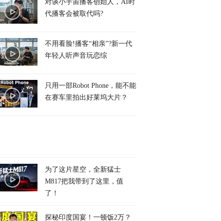
对谈小宇宙播客创始人，AI时
代播客会被取代吗?
不用看脸!播客“相亲”?新一代
年轻人听声音玩恋综
只用一部Robot Phone，能不能
在赛车里拍出好莱坞大片？
为了这片星空，全新猛士
M817把我带到了这里，值
了！
探秘印度国宴！一顿饭2万？