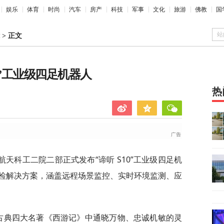
娱乐
体育
时尚
汽车
房产
科技
军事
文化
旅游
佛教
国
站
>
正文
0”工业级四足机器人
热
中国航天科工二院二部正式发布“谛听 S10”工业级四足机
检解决方案，涵盖远程场景监控、实时环境监测、应
国古典四大名著《西游记》中通晓万物、忠诚机敏的灵