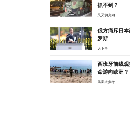
抓不到？
又又切克闹
俄方痛斥日本
罗斯
天下事
西班牙前线观
命游向欧洲？
凤凰大参考