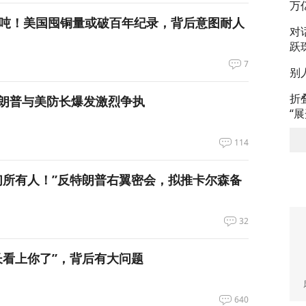
万
万吨！美国囤铜量或破百年纪录，背后意图耐人
对
跃
7
别
折
朗普与美防长爆发激烈争执
“
114
们所有人！”反特朗普右翼密会，拟推卡尔森备
32
长看上你了”，背后有大问题
640