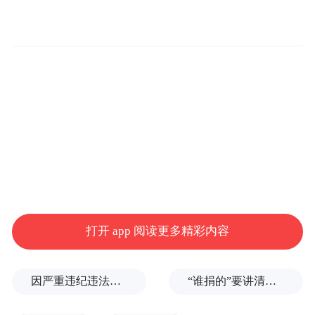
是基于全球市场开发的车型，是搭建在小鹏
SEPA 2.0 「扶摇」全域智能进化架构上的产
品。同时，小鹏 P7、G9 将于 Q2 在约旦、黎
巴嫩启动交付，Q3 在埃及启动交付。
打开 app 阅读更多精彩内容
因严重违纪违法，金融监管总局原局长李云泽被罢免全国人大代表
“谁捐的”要讲清楚，爱心不能被截胡