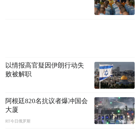
以情报高官疑因伊朗行动失
败被解职
阿根廷820名抗议者爆冲国会
大厦
RT今日俄罗斯