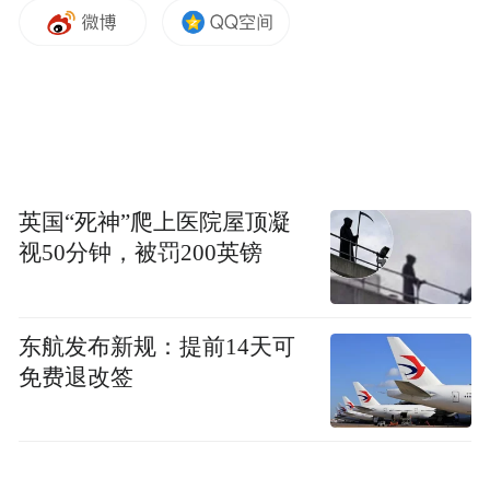
与中东非市场的合作，标志着小鹏汽车在全
球化道路上又迈出重要的“第一步”。阿联
酋、阿塞拜疆、埃及分别是小鹏汽车进入海
湾地区、中亚地区、非洲地区的第一个新市
场。同时，今年还将扩展包括德国、英国、
英国“死神”爬上医院屋顶凝
意大利和法国在内的其他欧洲市场。2024
视50分钟，被罚200英镑
年，小鹏汽车将通过聚焦欧洲和潜在的中东
非地区，推出更多适配车型上市交付，以增
加销售和市场份额。
东航发布新规：提前14天可
免费退改签
“特别声明：以上作品内容(包括在内的视频、图片或音
频)为凤凰网旗下自媒体平台“大风号”用户上传并发
布，本平台仅提供信息存储空间服务。
Notice: The content above (including the videos,