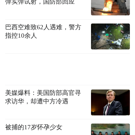
弹实弹试射，国防部回应
巴西空难致62人遇难，警方
指控10余人
美媒爆料：美国防部高官寻
求访华，却遭中方冷遇
被捕的17岁怀孕少女