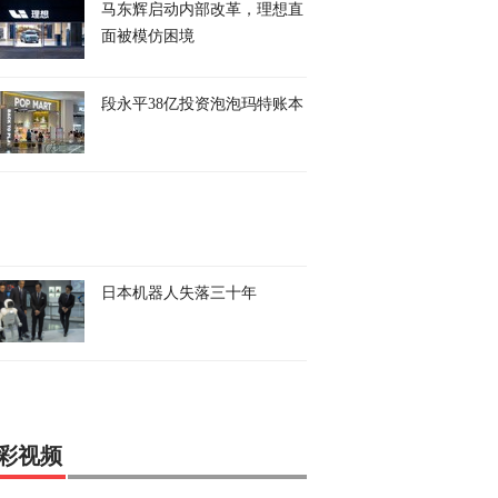
马东辉启动内部改革，理想直
面被模仿困境
段永平38亿投资泡泡玛特账本
日本机器人失落三十年
彩视频