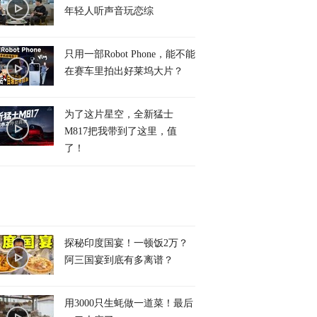
年轻人听声音玩恋综
只用一部Robot Phone，能不能
在赛车里拍出好莱坞大片？
为了这片星空，全新猛士
M817把我带到了这里，值
了！
探秘印度国宴！一顿饭2万？
阿三国宴到底有多离谱？
用3000只生蚝做一道菜！最后