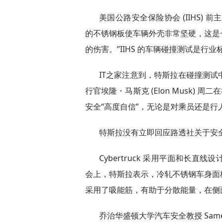
美国公路安全保险协会 (IIHS) 前主
的不锈钢板使车辆外壳非常坚硬，这是
的伤害。”IIHS 的车辆碰撞测试是行业
IT之家注意到，特斯拉在碰撞测
行官埃隆・马斯克 (Elon Musk) 周
安全“高度自信”，无论是对乘员还是行
特斯拉没有立即回应路透社关于安
Cybertruck 采用平面和长
会上，特斯拉表示，冷轧不锈钢车身面
采用了吸能筋，有助于分散能量，在侧
乔治华盛顿大学汽车安全教授 Samer H