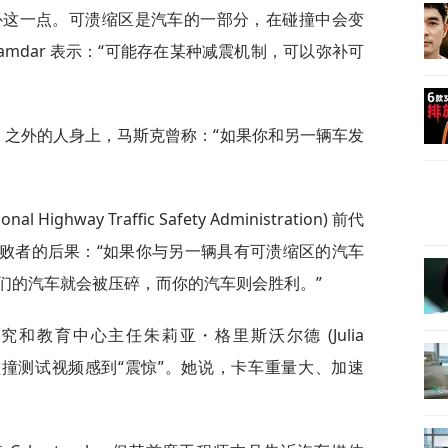
补这一点。可溃缩区是汽车的一部分，在碰撞中会变
mdar 表示：“可能存在某种减震机制，可以弥补可
uck 之外的人身上，马斯克曾称：“如果你和另一辆车发
ghway Traffic Safety Administration) 前代
述了碰撞失败者的后果：“如果你与另一辆具有可溃缩区的汽车
们的汽车就会被压碎，而你的汽车则会胜利。”
和教育中心主任朱莉亚・格里斯沃尔德 (Julia
布的碰撞测试视频感到“震惊”。她说，卡车重量大、加速