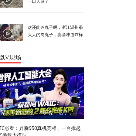
一口人麻了
这还能叫丸子吗，浙江温州拳
头大的肉丸子，尝尝味道咋样
凰V现场
世界人工智能大会：AI开始干活了，但到底干的怎么样？萌新闯WAIC
AIC必看：昇腾950真机亮相，一台撑起
亿参数大模型