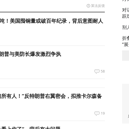
算法反馈
对
跃
万吨！美国囤铜量或破百年纪录，背后意图耐人
别
折
“
朗普与美防长爆发激烈争执
58
们所有人！”反特朗普右翼密会，拟推卡尔森备
19