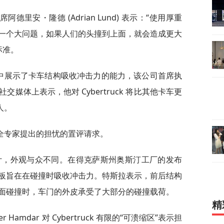
席阿德里安・隆德 (Adrian Lund) 表示：“使用厚重
一个大问题，如果人们的头撞到上面，就会造成更大
标准。
试中展示了卡车结构吸收冲击力的能力，该公司首席执
二在社交媒体上表示，他对 Cybertruck 将比其他卡车更
人。
全专家提出的担忧的置评请求。
直线设计，外观与众不同。在得克萨斯州奥斯汀工厂的发布
板旨在在碰撞时吸收冲击力。特斯拉表示，前后结构
面碰撞时，车门的外皮承受了大部分的碰撞载荷。
精
amdar 对 Cybertruck 有限的“可溃缩区”表示担