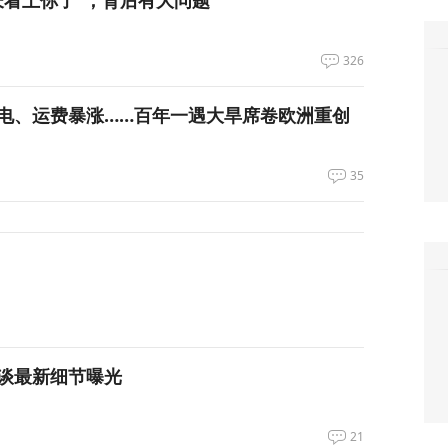
长看上你了”，背后有大问题
326
电、运费暴涨……百年一遇大旱席卷欧洲重创
35
谈最新细节曝光
21