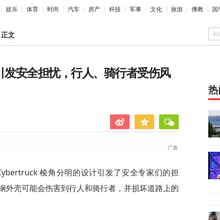
娱乐
体育
时尚
汽车
房产
科技
军事
文化
旅游
佛教
国
站
>
正文
角设计引发安全担忧，行人、骑行者受伤风
热
拉 Cybertruck 棱角分明的设计引发了安全专家们的担
钢外壳可能会伤害到行人和骑行者，并损坏道路上的