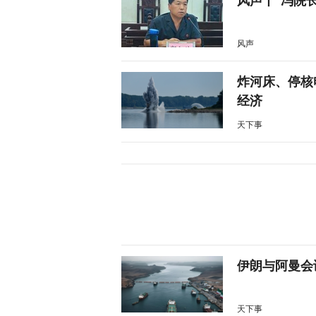
风声丨“冯院
风声
炸河床、停核
经济
天下事
伊朗与阿曼会
天下事