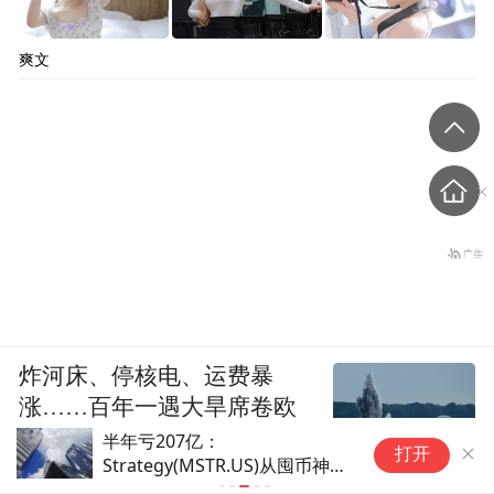
爽文
炸河床、停核电、运费暴
涨……百年一遇大旱席卷欧
洲重创经济
BTC遭抛6153万，ETH瑞波逆势
打开
吸金