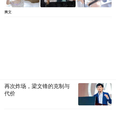
爽文
再次炸场，梁文锋的克制与
代价