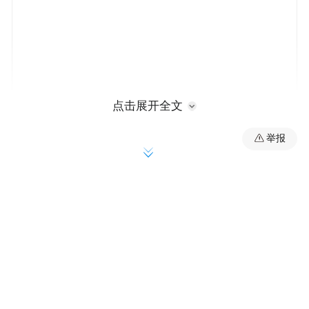
点击展开全文
《报告》全面梳理了我国合成生物学发展的
举报
现状，并进行了上千份问卷调研，分析了百
家企业的技术和产品布局，评选了合成生物
学十大典型应用。其中，位于广东广州的态
创生物因实现了小分子肽的合成技术突破，
将单个肽的生产效率提升约40倍，入选了十
大典型应用。
近年来，随着合成生物技术蓬勃发展，其在