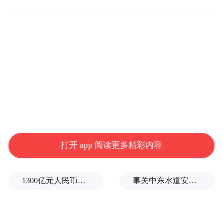
美妆领域的应用优势也日益显现。相比传统
的化学合成法、生物发酵法，生物合成法在
突破原料限制、提高合成效率等方面发挥了
巨大作用，兼具降本增效、绿色环保的显著
优势。从动物源性胶原蛋白进入重组胶原蛋
白阶段，角鲨烯/角鲨烷的生物合成代替了鲨
鱼肝脏的提取，透皮肽技术为功效护肤提供
了更多可能……生物合成技术正深刻地影响
打开 app 阅读更多精彩内容
着美妆行业的技术革新与产业升级。
生物科技在美业的应用已逐渐成为新趋势，
1300亿元人民币，阿根廷：同中国延长5年货币互换协议
事关中东水道安全，沙特、埃及、土耳其、巴基斯坦外长举行会晤
态创生物依托Tidetron Altra平台型菌株库与
元件库，以及内含肽标签定向进化技术，态