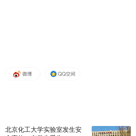
创生物实现了小分子肽的合成技术突破，并
将单个肽的合成周期缩短至1-3个月，进而提
升其生产效率约40倍，最终完成近20种小分
子肽的合成路径开发，相关成果已申请十数
篇独家专利。其搭建的小分子肽合成体系，
为我国肽类生物合成及工业化应用开拓了新
思路。
北京化工大学实验室发生安