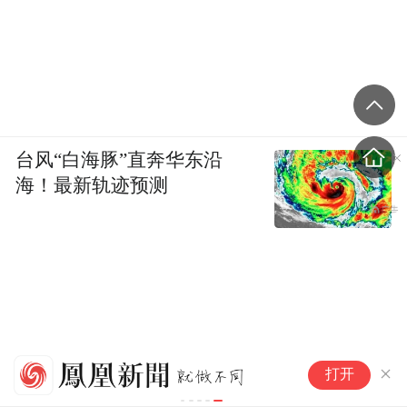
台风“白海豚”直奔华东沿
海！最新轨迹预测
超深 超全 超能 超强 | 上海薇琳
鲁
打开
5575全能抗衰为颠覆而来！
约
目