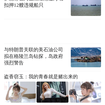
游戏和社交恰恰是推动XR普及最关键的两大
扣押12艘违规船只
核心场景。
而在XR部门大撤退后，考虑引进Quest2的腾
讯，寄希望于找到解决硬件难题的另一条
路。
与特朗普关联的美石油公司
焦虑的腾讯，硬件屡挫屡败
拟在格陵兰岛钻探，岛政府
强烈警告
最近两年半以来，腾讯在XR硬件领域探索频
盗香窃玉：我的青春就是赌出来的
频受挫。
最早在2021年，腾讯就开始尝试收购的方式
补充VR硬件的缺失。2021年8月份，围绕