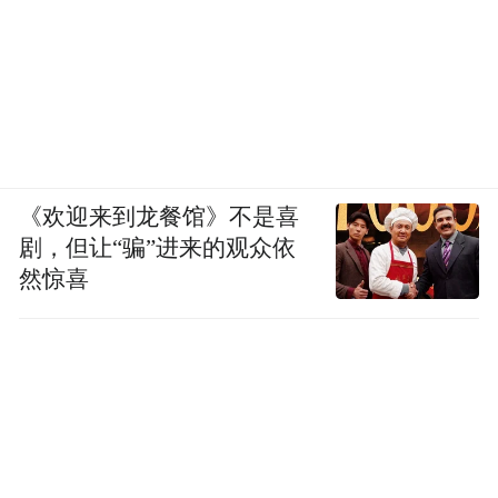
事到如今，经过两年的折腾，腾讯正在一点
点认清转型不易的现实，并且切换打法。这
或许是一场新战事的开端。
“特别声明：以上作品内容(包括在内的视频、图片或音
频)为凤凰网旗下自媒体平台“大风号”用户上传并发
《欢迎来到龙餐馆》不是喜
布，本平台仅提供信息存储空间服务。
Notice: The content above (including the videos,
剧，但让“骗”进来的观众依
pictures and audios if any) is uploaded and posted
然惊喜
by the user of Dafeng Hao, which is a social media
platform and merely provides information storage
space services.”