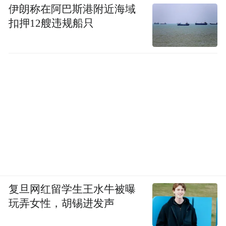
下，Meta高价收购了近20家游戏公司，Quest
伊朗称在阿巴斯港附近海域
扣押12艘违规船只
store上的应用超过400款，是Pico的两倍。在
游戏方面，Quest独占了数十款3A大作，平台
应用上线速度增速达到了30%。
一位行业人士对36氪分析称：“Meta的内容生
态是碾压级别，腾讯根本不用花90亿收购
Pico就可以形成碾压内容优势”。与此同时，
有信息人士称，除了Meta的内容外，腾讯也
讨论在平台上放一些自己的游戏。
如果这一信息最终落地，Meta的国内学徒、
复旦网红留学生王水牛被曝
吃下国内八成VR市场的Pico，将会受到更为
玩弄女性，胡锡进发声
直接的冲击。