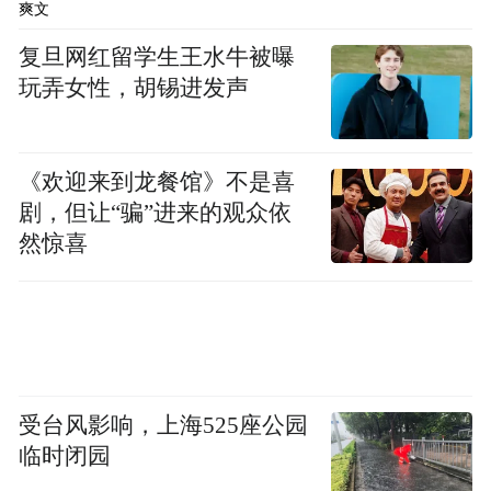
Pico的收购，腾讯和字节两家展开了激烈的
爽文
争夺——最终腾讯以50亿元估值的作价，败
复旦网红留学生王水牛被曝
给了字节的90亿元激进的价格，而有内部人
玩弄女性，胡锡进发声
士称，彼时Pico给出的估值仅仅25亿元。
收购Pico败下阵来后，36氪了解到，腾讯此
《欢迎来到龙餐馆》不是喜
剧，但让“骗”进来的观众依
后又以30亿元左右的估值，向当时另一家AR
然惊喜
公司“影创科技”抛去收购橄榄枝，但由于双
方理念不合等原因作罢。
到了2022年1月，腾讯又以27亿元估值收购黑
鲨游戏手机，而后再次失败。一部分原因在
受台风影响，上海525座公园
于，黑鲨游戏手机团队对于VR领域并不了
临时闭园
解，低估了VR的研发难度，在大FOV技术路