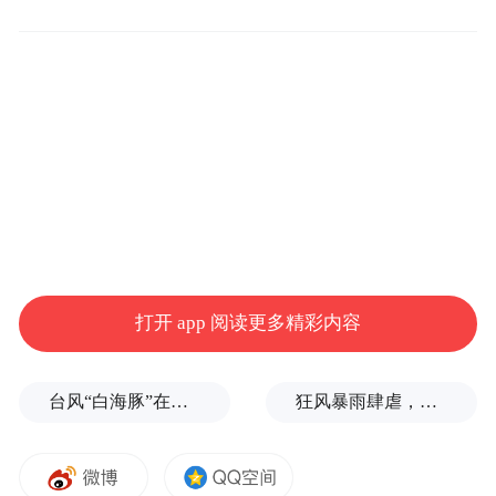
更值得注意的是，据36氪独家获悉，今年1月
份腾讯XR业务暂停之后，临时负责接管的
GM（部门总经理）为钱赓——也是腾讯游戏
任天堂合作部的总经理。
不过，Quest 2国行版未来具体的上线时间，
目前尚未明确。腾讯方面截至发稿暂未回
复。
打开 app 阅读更多精彩内容
在2014年被Meta（前Facebook）收购之后，
Quest 2如今是全球最成功的VR头显。自从
台风“白海豚”在浙江玉环登陆，大片树木被吹倒
狂风暴雨肆虐，台州一家电厂遭受猛烈冲击
2021年发布以来，IDC数据显示，截至2022
年6月，Quest 2的全球销量已经达到1480万