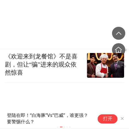
《欢迎来到龙餐馆》不是喜
剧，但让“骗”进来的观众依
然惊喜
ST朗进：王绅宇辞去董事等职位
药
打开