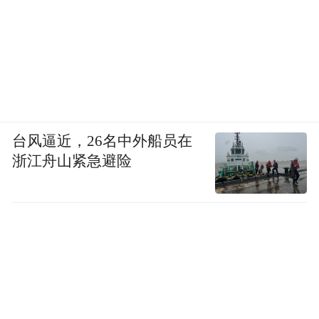
明确不会再碰硬件，但不会放弃对于XR的探
索，更多将围绕更熟悉的生态和内容做功
课。而在XR硬件入口方面，腾讯正在尝试一
条更好走的路。
腾讯此前也有过成功引进Switch的经验。据
台风逼近，26名中外船员在
媒体报道，腾讯曾以200万销量的承诺引进
浙江舟山紧急避险
switch，帮任天堂打开国内市场。
腾讯要打造“国行版Quest”，要跨过3座大
山。
首先，以珠玉在前的“Switch国行版”来看，腾
讯需要帮助Quest 2做好游戏内容、系统、植