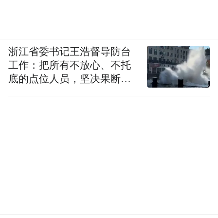
入的服务、影音、AI、生态等等的本土化，
以及更重要的内容合规问题。
还有商业模式。Switch和Quest 2在国外都走
浙江省委书记王浩督导防台
工作：把所有不放心、不托
通了以一款爆款内容、撬动用户购买硬件的
底的点位人员，坚决果断转
商业模式。但在国内，国内用户的内容付费
移到位
意愿不算高，反而更接受游戏内容免费、为
增值服务氪金的模式，腾讯手游模式的胜利
就证明了这一点。所以，如果腾讯要将Quest
2国行版作为XR业务的抓手，还需要找到适
合国内用户的商业模式。
对于腾讯来说，与Meta合作不失为一条可行
之策。过去的几年，在扎克伯格的疯狂投入