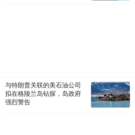
不管再难，腾讯无法放弃在XR领域的任何一
丝可能。马化腾2020年底一次发言中称，“全
真互联网是下一场必须打赢的战役”，跨不过
去的公司会掉队。XR设备作为入口，无法被
战略放弃。
多位内部人士对36氪称，不仅仅是此前的XR
业务部，腾讯公司内部的“游戏、微信、
与特朗普关联的美石油公司
QQ、办公、云、研究院”等业务都在研究
拟在格陵兰岛钻探，岛政府
强烈警告
XR，“内部非常焦虑，大家都知道下一代计
算平台集中在VR/AR/MR，就是不知道怎么
落地”。