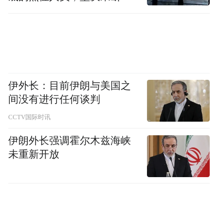
了腾讯。群龙无首的XR业务线，在沈黎离开
移到位
后的3个月后逐步分崩离析——2023年1月份
宣布暂停、上周又被宣告解散大部分员工。
腾讯在XR上的探索折戟，证明了尽管内容公
伊外长：目前伊朗与美国之
司有着移动终端平台迁移的渴望，但硬件这
间没有进行任何谈判
门系统性工程，不是可以简单靠钱、人可以
轻易驾驭的——扎克伯格的全身心All In还不
CCTV国际时讯
够，还需要倾注足量的技术与耐心，甚至还
伊朗外长强调霍尔木兹海峡
需要一丝运气。
未重新开放
腾讯“国行版Quest”，要跨过几座大山
多位消息人士对36氪称，腾讯内部目前已经