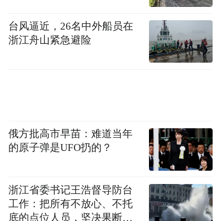
线上研发失败。另外，也与黑鲨团队内部出
现贪污腐败等问题有关。
台风逼近，26名中外船员在
浙江舟山紧急避险
经历了Pico、影创、黑鲨接连三次外部收购
折戟，2022年6月份，腾讯决定自己上手做硬
件，在IEG旗下单独成立“XR事业部”，短短
半年的时间内，这一业务部门通过内部活水
计划、吸收黑鲨部分员工等方式，迅速扩充
俄方批高市早苗：难道当年
至300多人。
的原子弹是UFO扔的？
不过，伴随着人员扩张，该部门的负责人沈
黎作为业务部内少数有过硬件经验的人，并
浙江省委书记王浩督导防台
未为部门的大方向指明关键的发展路径。其
工作：把所有不放心、不托
在新部门履职5个月后，因为“个人原因”离开
底的点位人员，坚决果断转