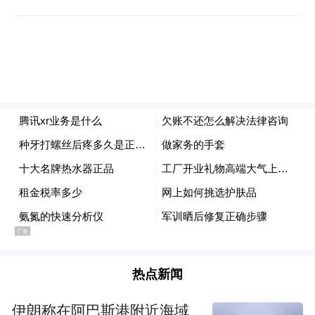
成绩——这表明VR的用户已经从小众的极客
群体逐渐有大众化渗透的趋势，并且各大游
戏开发者逐渐能够在VR平台获取内容收益。
过去几年，围绕“做不做XR硬件”，腾讯走了
不少弯路。对于没有硬件基因，尤其是缺少
VR经验的腾讯来说，不管是从零开始筹备硬
件、还是从外面收购一个硬件团队整合进
来，都已被证实短期内无法成行。
XR领域，硬件虽然是最为关键的入口，但最
本质的竞争力还是内容，而腾讯显然是国内
热点新闻
一众互联网公司当中，筹码最多的一家——
手握国内用户量最大的社交和游戏群体，而
伊朗称在阿巴斯港附近海域