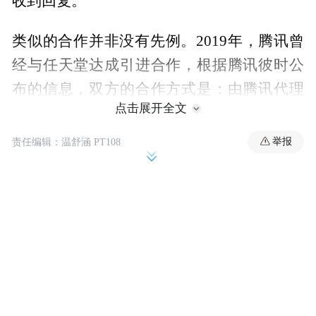
收到回复。
类似的合作并非没有先例。2019年，腾讯曾
经与任天堂达成引进合作，根据腾讯彼时公
布的信息，双方的合作方式是：由腾讯代理
点击展开全文
销售国行版Switch，并且负责线下渠道的铺
设，双方一起推进游戏的本地化翻译。前述
举报
责任编辑：温舒涵 PT108
人士称，与Quest 2的合作也将参照这一模
式。
据了解，这一计划在2022年11月份XR部门负
责人沈黎走后便开始推进，至今已经筹备了4
个月左右，接下来由腾讯IEG（互动娱乐事业
群）负责。策略的转变早有端倪。