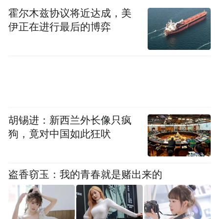
板块的活动，针对不同细分领域进行交流，
霍尔木兹协议将近达成，美
分享最新研发成果。
伊正在进行最后的博弈
“特别声明：以上作品内容(包括在内的视频、图片或音
频)为凤凰网旗下自媒体平台“大风号”用户上传并发
布，本平台仅提供信息存储空间服务。
Notice: The content above (including the videos,
pictures and audios if any) is uploaded and posted
by the user of Dafeng Hao, which is a social media
platform and merely provides information storage
胡锡进：新西兰外长像只疯
space services.”
狗，竟对中国如此狂吠
盗香窃玉：我的青春就是赌出来的