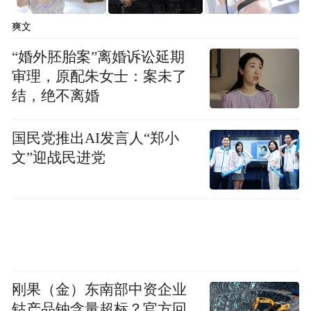
爽文
“婚外胚胎案”离婚诉讼延期
审理，原配朱女士：案未了
结，绝不离婚
国民党推出AI发言人“郑小
文”迎战民进党
刚果（金）东南部中资企业
钴产品铀含量超标？官方回