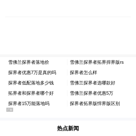
分设罕见病、食物过敏和癌症三个专题会
议。届时，各专题领域的知名企业，如雀
巢、惠氏、雅培、达能、康宝莱、帝斯曼、
联合利华、嘉吉、益海嘉里及基因港等，都
将应邀在专题会议中分享科学证据和产品介
绍。与此同时，FHE论坛也会邀请行业权威
专家、产业基金等，遴选部分优质科研成果
进行项目路演。
此次FHE论坛是聚焦健康食品产业创新与发
展的国际盛会，将邀请来自美国商会和欧盟
商会的代表出席论坛的开幕式。也将广泛邀
请各国健康食品行业的代表企业和专家参与
热点新闻