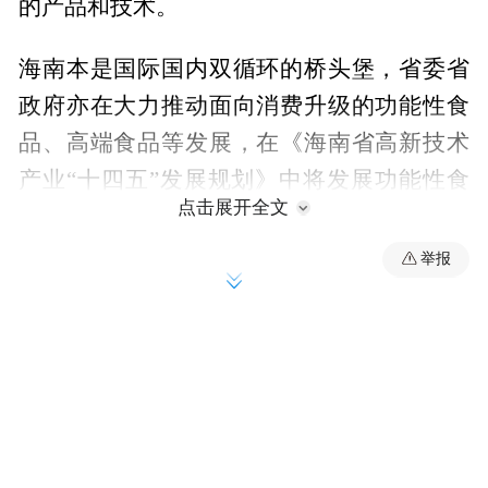
的产品和技术。
海南本是国际国内双循环的桥头堡，省委省
政府亦在大力推动面向消费升级的功能性食
品、高端食品等发展，在《海南省高新技术
产业“十四五”发展规划》中将发展功能性食
点击展开全文
品列为优先升级三大优势产业，将以会展促
进产业发展作为产业升级的发展路径等，推
举报
动凝聚产业发展要素，提升产业核心竞争
力。政策扶持，实战先行。博鳌乐城国际医
疗旅游先行区管理局继“中国药神之地”后打
造的“食品圣地”，将是健康食品的“中国名
片”，成为乐城先行区发展的“第二乐章”。 恰
逢博鳌率先开启健康食品先行通路之时，陈