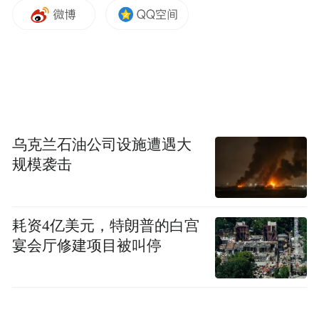
FHE论坛在简短的开幕式后，将由陈坚院
士、孙宝国院士、谢明勇院士李蔚东教授、
樊胜根教授等高级别专家分别作主旨报告。
任发政院士、朱培薇院士、陈卫院士、庞国
芳院士、陈君石院士、丁刚强教授、李宁教
授、王加启教授、邵薇教授等专家，将应邀
乌克兰石油公司设施遭遇大
参加圆桌会议，讨论健康食品的发展方向 。
规模袭击
论坛将秉持“一事一议”的原则，分为四大主
题版块。版块一是健康食品的相关法规和标
耗资4亿美元，特朗普的白宫
准。版块二是新技术与新产品。版块三是
宴会厅修建项目被叫停
DRR（降低疾病风险声称）产品，将设燕麦
和大麦、全谷物、植物甾醇和大豆蛋白四个
专题会议。版块四特殊医学用途食品版块将