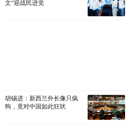
文”迎战民进党
胡锡进：新西兰外长像只疯
狗，竟对中国如此狂吠