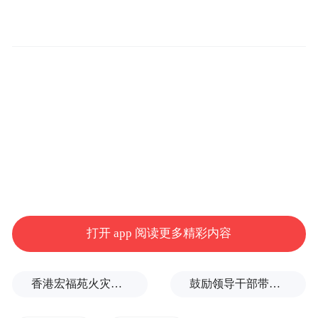
君石院士携手多位院士、专家及机构、企业
在此共创FHE论坛，旨在建立“政产学研用”
全链条的高端对话机制、拓展交流与合作、
推动政策发展、促进健康食品产业升级推动
健康食品产业的发展创新。
打开 app 阅读更多精彩内容
香港宏福苑火灾跨部门调查最终报告：大火或由烟头引起
鼓励领导干部带头休假之后又撤回文件，到底什么意思嘛？