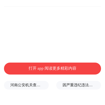
IT之家获悉，宁德时代新能源科技股份有限
打开 app 阅读更多精彩内容
公司是全球领先的锂离子电池研发制造公
司，公司专注于新能源汽车动力电池系统、
储能系统的研发、生产和销售, 致力于为全球
河南公安机关查实：“三支一扶”笔试存在规模性组织作弊犯罪
因严重违纪违法，金融监管总局原局长李云泽被罢免全国人大代表
新能源应用提供一流解决方案。