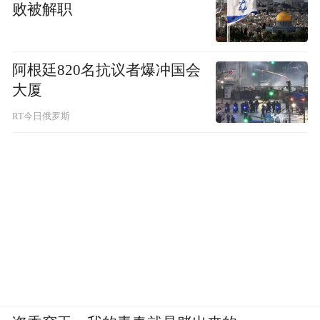
败被解职
阿根廷820名抗议者爆冲国会
大厦
RT今日俄罗斯