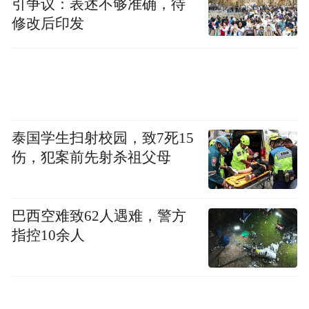
引争议：表述不够准确，待
修改后印发
泰国学生扫射校园，致7死15
伤，犯案前先射杀祖父母
巴西空难致62人遇难，警方
指控10余人