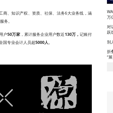
W
工商、知识产权、资质、社保、法务6大业务线，涵
万
与服务。
对
跃
用户
50万家
，累计服务企业用户数近
130万，
记账付
别
全国专业会计人员超
5000人
。
折
“