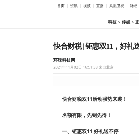
首页
资讯
视频
直播
凤凰卫视
财经
科技
>
传媒
>
快合财税 | 钜惠双11，好礼
环球科技网
2021年11月02日 16:51:38
来自北京
快合财税双11活动强势来袭！
名额有限，先到先得！
一、钜惠双11 好礼送不停