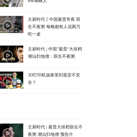
8年蜘蛛人
主厨时代丨中国最贵宵夜:双
生不夜粥 每晚都有人花两万
吃一桌
主厨时代 | 中国”最贵“大排档
潮汕扫地僧：双生不夜粥
3D打印机放家里到底安不安
全？
主厨时代 | 最贵大排档双生不
夜粥 潮汕扫地僧 预告片