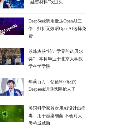
“融资材料”吹过头
DeepSeek调用量达OpenAI三
倍，打折无效后OpenAI选择免
费
苏炜杰获“统计学界的诺贝尔
奖”，本科毕业于北京大学数
学科学学院
年薪百万，估值5000亿的
Deepseek进游戏圈抢人了
美国科学家首次用AI设计出病
毒：用于感染细菌 不会对人
类构成威胁