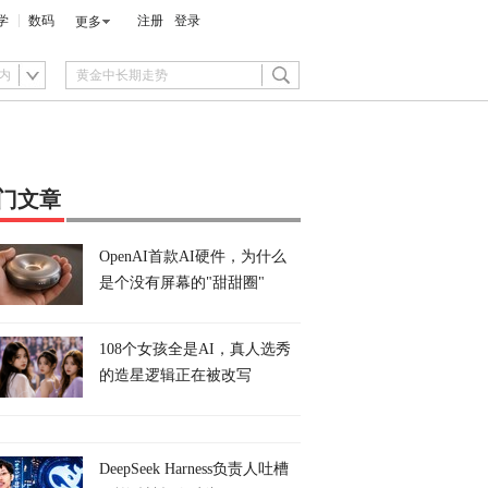
学
数码
注册
登录
更多
内
门文章
OpenAI首款AI硬件，为什么
是个没有屏幕的"甜甜圈"
108个女孩全是AI，真人选秀
的造星逻辑正在被改写
DeepSeek Harness负责人吐槽