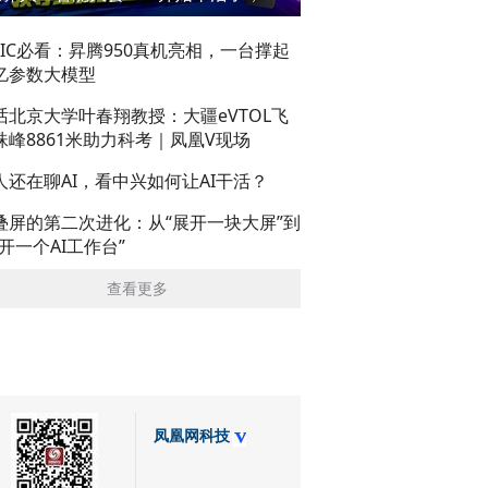
AIC必看：昇腾950真机亮相，一台撑起
亿参数大模型
话北京大学叶春翔教授：大疆eVTOL飞
珠峰8861米助力科考｜凤凰V现场
人还在聊AI，看中兴如何让AI干活？
叠屏的第二次进化：从“展开一块大屏”到
展开一个AI工作台”
查看更多
凤凰网科技