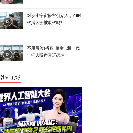
对谈小宇宙播客创始人，AI时
代播客会被取代吗?
不用看脸!播客“相亲”?新一代
年轻人听声音玩恋综
凰V现场
世界人工智能大会：AI开始干活了，但到底干的怎么样？萌新闯WAIC