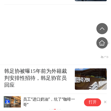
韩足协被曝15年前为外籍裁
判安排性招待，韩足协官员
回应
员工“进口奶油”，坑了“咖啡一
妈
打开
哥”
乳