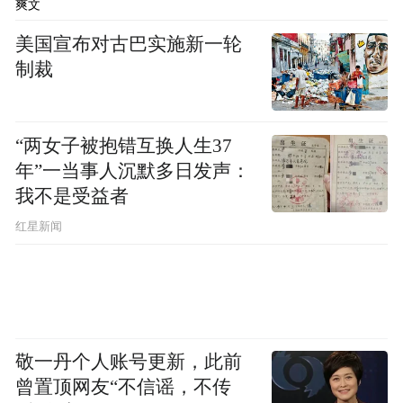
爽文
啡累计交易客户数超过6490万，而截至2019
美国宣布对古巴实施新一轮
年12月31日为4060万。2020年，自营店和无
制裁
人咖啡机的月平均总销量约为2620万件，而
2019年为2420万件。2020年第四季度，该数
“两女子被抱错互换人生37
据达到约3160万件。
年”一当事人沉默多日发声：
我不是受益者
值得注意的是，截至2020年12月31日，瑞幸
红星新闻
咖啡已在中国56个城市运营3929家自营店，
并运营874家合作店。
此外，公开资料最新的数据显示，截至2021
年6月30日，瑞幸咖啡门店总数量达到5259
敬一丹个人账号更新，此前
家，其中自营门店4018家，联营门店1241
曾置顶网友“不信谣，不传