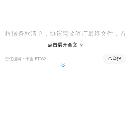
根据条款清单，协议需要签订最终文件，首
先获得开曼法院（负责监督临时清算程序）
点击展开全文
以及美国法院（负责监督集体诉讼）的批
举报
责任编辑：于雷 PT032
准。条款清单规定，美国集体诉讼的和解金
额将根据1.875亿美元的全球和解金额计算。
收到的有效退出通知的最终报告将在2021年
10月8日或之前提供给美国法院。
瑞幸咖啡董事长郭谨一表示，“一旦获得最终
批准，协议将解决一项重要的负债问题，使
瑞幸咖啡能够更加专注于运营和战略计划的