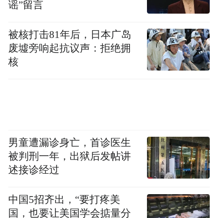
家，累计消费用户已超过7500万，新推出的
谣”留言
生椰系列产品6月单月销量超过1000万杯。截
被核打击81年后，日本广岛
至2021年7月31日，瑞幸咖啡非限制性现金及
废墟旁响起抗议声：拒绝拥
现金等价物达到7.758亿美元。
核
新京报记者 王子扬
编辑 李严 校对 付春愔
“特别声明：以上作品内容(包括在内的视频、图片或音
男童遭漏诊身亡，首诊医生
频)为凤凰网旗下自媒体平台“大风号”用户上传并发
被判刑一年，出狱后发帖讲
布，本平台仅提供信息存储空间服务。
述接诊经过
Notice: The content above (including the videos,
pictures and audios if any) is uploaded and posted
by the user of Dafeng Hao, which is a social media
中国5招齐出，“要打疼美
platform and merely provides information storage
国，也要让美国学会掂量分
space services.”