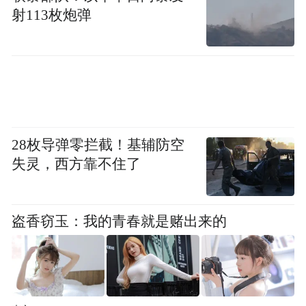
康、新品获得用户认可，也说明内部整个新
射113枚炮弹
的管理体系实现良性循环。
2020年营收超40亿元
与此同时，瑞幸咖啡也发布了迟来的2020年
财报。
28枚导弹零拦截！基辅防空
失灵，西方靠不住了
根据公告，2020年瑞幸咖啡净收入为人民币
40.334亿元（6.181亿美元），与2019年相比
增长33.3%，尽管2020年受新冠肺炎疫情的
盗香窃玉：我的青春就是赌出来的
影响，但仍实现增长，主要是瑞幸咖啡产品
平均售价提高的推动。
主要业务上，截至2020年12月31日，瑞幸咖