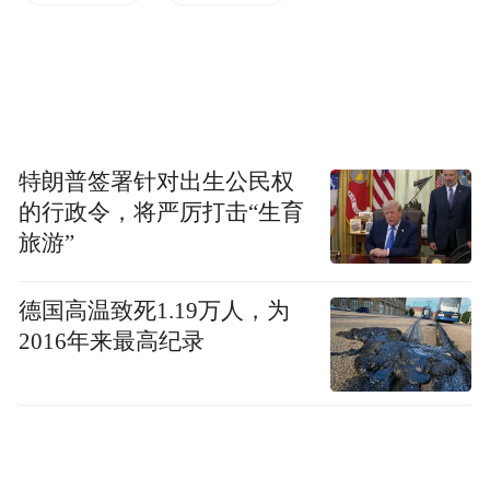
根据公告，瑞幸咖啡已向开曼法院提交一份
请愿书和指示传票，涉及瑞幸咖啡及其联合
临时清算人提出的与重组其2025年到期的4.6
亿美元0.75%可转换优先债券有关的方案。
特朗普签署针对出生公民权
根据指示传票，瑞幸咖啡寻求召开受重组方
的行政令，将严厉打击“生育
案影响的债权人会议，以考虑并在认为合适
旅游”
的情况下批准（无论是否有修改）该计划。
德国高温致死1.19万人，为
开曼法院将在适当的时候确认审理日期，以
2016年来最高纪录
考虑是否应发布召集令。郭谨一表示，“通过
这一公告，我们在重组过程中又迈出了重要
一步。”
此前瑞幸咖啡也发布公告称，瑞幸咖啡已与