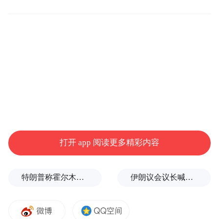
执行。我们正在努力工作，以达成正式的和
解协议并获得必要的法院批准。”
公开报道显示，此前对瑞幸咖啡的证券集体
诉讼还在进行之中时，就有美股维权律师表
示由于美股证券集体诉讼制度的特殊性，需
要首先选出首席原告，由首席原告的律师担
任首席律师继续推动诉讼。其所在律师团队
已经代理5位分别来自中国、美国、英国、加
打开 app 阅读更多精彩内容
拿大、沙特的投资者，其中沙特投资者损失
接近400万美元。
特朗普称霍尔木兹海峡协议尚未达成，正参与相关谈判
伊朗议会议长喊话：别再作秀了！
郭谨一称重组迈出重要一步