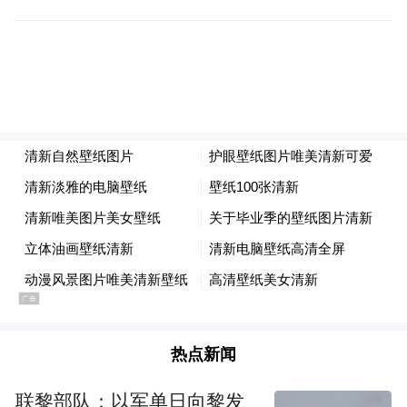
可转换债券的持有者签订“重组支持协议”
(RSA)，获得公司股东新一轮融资，完成中国
监管部门的审批程序以通过减资注册资本满
足重组相关条件。同时根据该报告，联合临
时清盘人和瑞幸咖啡正积极与代表曾持有及
现持有美国存托股份（ADS）的投资者的海
外诉讼律师沟通，以达成和解协议。
9月初，瑞幸咖啡公告也表示公司整体重组计
划正有序推进，并已完成多个阶段性目标。
业内人士认为，目前来看，新团队和造假团
热点新闻
队没有任何关联，赢得投资人的继续信任；
其次，从瑞幸后来的表现看，现金流变得健
联黎部队：以军单日向黎发