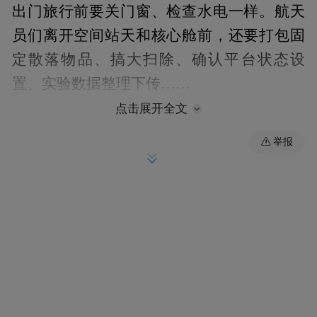
出门旅行前要关门窗、检查水电一样。航天
员们离开空间站天和核心舱前，还要打包固
定散落物品、搞大扫除、确认平台状态设
置、实验数据整理下传……
点击展开全文
三位航天员最想吃啥，三人给
回到地球后，
举报
出了不同的答案：聂海胜最想吃襄阳的牛杂
面，刘伯明最想吃老家的紫花油豆角，汤洪
波最想吃的竟然是西瓜。
载人航天工程空间站工
据中国航天报消息，
程阶段飞行任务总指挥部决定，9月17日神
舟十二号飞船返回地球。