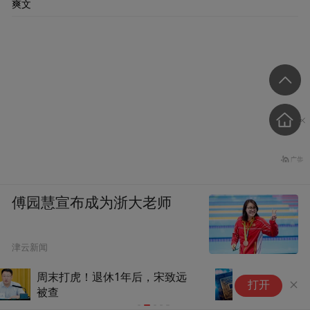
爽文
傅园慧宣布成为浙大老师
津云新闻
美国要卡中国光模块的脖子，不
重
打开
妨先摸摸自己脖子
车
公