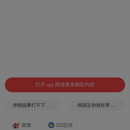
打开 app 阅读更多精彩内容
“特别声明：以上作品内容(包括在内的视频、图片或音
频)为凤凰网旗下自媒体平台“大风号”用户上传并发
伊朗战事打不下去了？美军参联会主席力主“翻篇”
韩国足协就世界杯失利发布致歉信
布，本平台仅提供信息存储空间服务。
Notice: The content above (including the videos,
pictures and audios if any) is uploaded and posted
by the user of Dafeng Hao, which is a social media