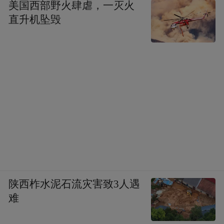
美国西部野火肆虐，一灭火
直升机坠毁
陕西柞水泥石流灾害致3人遇
难