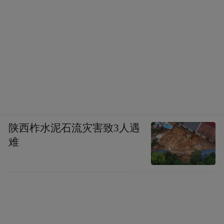
陕西柞水泥石流灾害致3人遇
难