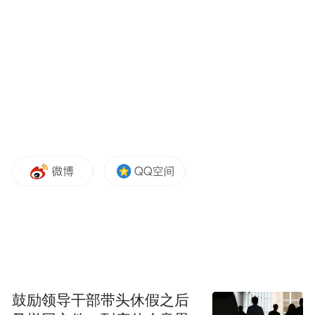
术,AIxFace无需复杂专业的动作捕捉场地和设
备,也不需要设置任何面部标记点,只需要一个
单目摄像头,就可以实时将演员的面部表情迁
移到数字女孩万一的脸上,并实现舌头、视
线、口型等表情细节变化的精准跟踪。虚拟
偶像的面部表情向来是粉丝衡量其表现力的
重要标准,然而为了实现高水准的神态变化,其
耗费的技术成本通常比较高昂,这也是虚拟偶
像行业的关键门槛之一。借助AIxFace,万一的
表情动画在动捕阶段就可以基本实时展现出
最终的效果,这能够大幅节省制作时间和成本,
给后期渲染等环节预留更多的空间,最终达到
鼓励领导干部带头休假之后
晚会所呈现的动画效果。