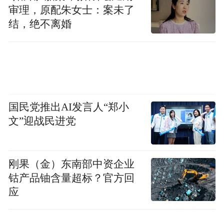
审理，原配朱女士：案未了
动捕和音乐自动生成舞蹈动画等。网易互娱
结，绝不离婚
AI Lab希望通过领先的人工智能技术不断提
升虚拟偶像内容生成的智能化程度,进一步增
强虚拟偶像的精细度、真实感和交互能力,从
而促进其商业模式逐渐走向多元化。未来,虚
拟偶像不仅可以活跃在当下已非常普遍的影
国民党推出AI发言人“郑小
视、游戏、直播领域,也能够逐渐扩展至金
文”迎战民进党
融、教育、医疗等更加广阔的应用场景。来
源：大众网
刚果（金）东南部中资企业
钴产品铀含量超标？官方回
免责声明：市场有风险，选择需谨慎！此文
应
仅供参考，不作买卖依据。