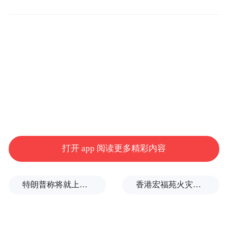
打开 app 阅读更多精彩内容
通过AIxFace实现的万一表情特写
特朗普称将就上诉法院涉白宫宴会厅项目裁决提起上诉
香港宏福苑火灾跨部门调查最终报告：大火或由烟头引起
AIxFace是网易互娱AI Lab开发的轻量级面部
动捕系统,不同于传统的面部动捕技