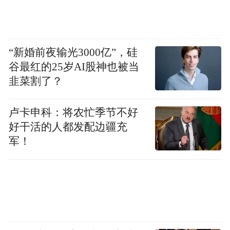
“特别声明：以上作品内容(包括在内的视频、图片或音
频)为凤凰网旗下自媒体平台“大风号”用户上传并发
布，本平台仅提供信息存储空间服务。
Notice: The content above (including the videos,
“新婚前夜输光3000亿”，硅
pictures and audios if any) is uploaded and posted
by the user of Dafeng Hao, which is a social media
谷最红的25岁AI股神也被当
platform and merely provides information storage
韭菜割了？
space services.”
卢卡申科：将农忙季节不好
好干活的人都发配边疆充
军！