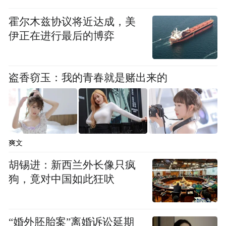
霍尔木兹协议将近达成，美
伊正在进行最后的博弈
盗香窃玉：我的青春就是赌出来的
《第五人格》Bilibili“秃秃杯”虚拟侦探直播
(AIxFace实现眼神、口型的精准跟踪)
爽文
胡锡进：新西兰外长像只疯
网易互娱AI Lab成立于2017年,是游戏行业领
狗，竟对中国如此狂吠
先的人工智能实验室,除了致力于游戏场景下
的AI落地研究以外,同时也提供虚拟偶像相关
“婚外胚胎案”离婚诉讼延期
的人工智能技术支持,如面部表情动捕、视频