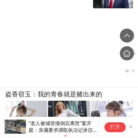
盗香窃玉：我的青春就是赌出来的
“老人被城管撞倒后离世”案开
2
打开
庭：亲属要求调取执法记录仪被
偶
爽文
告知没电了
骂