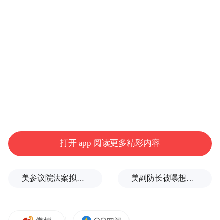
受上述消息影响，下午尾盘阶段，神州数码
股价直线拉升至涨停，报收31.68元，TCL科
技也上涨3.38%。
今日开盘，神州数码股价微跌再涨，截至发
稿股价涨超6%。
打开 app 阅读更多精彩内容
美参议院法案拟对中印加税100%，中方坚决反对
美副防长被曝想访华，“非常执着”