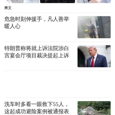
爽文
危急时刻伸援手，凡人善举
暖人心
特朗普称将就上诉法院涉白
宫宴会厅项目裁决提起上诉
洗车时多看一眼救下55人，
这起成功避险案例被通报表