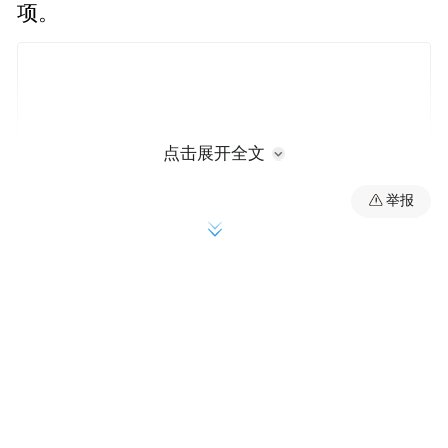
项。
点击展开全文
举报
昨日有媒体援引外媒报道称，华为将荣耀手
机业务整体打包出售，收购方包括神州数
码、三家国资机构，以及TCL等公司组成的
小股东阵营。