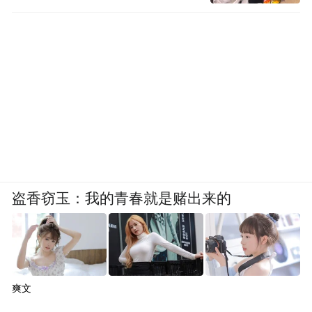
根据《侵权责任法》的规定，网络平台应该
尽到合理的审查义务，采取必要的、合理
的、适当的措施防止侵害知识产权的行为和
不正当竞争行为的发生。如果知道或者明知
侵权行为的发生而未采取必要措施的，应当
与网络卖家承担连带责任。
在他看来，法律规范并不缺失，缺的是相应
的监管单位是否积极监管、监管机制是否健
盗香窃玉：我的青春就是赌出来的
全，比如网络用户者的举报、投诉渠道是否
畅通，工商、工信部门的监管力度是否够
强，需要行政部门、平台、商家、用户来共
同营造一个健康文明的网络环境。
爽文