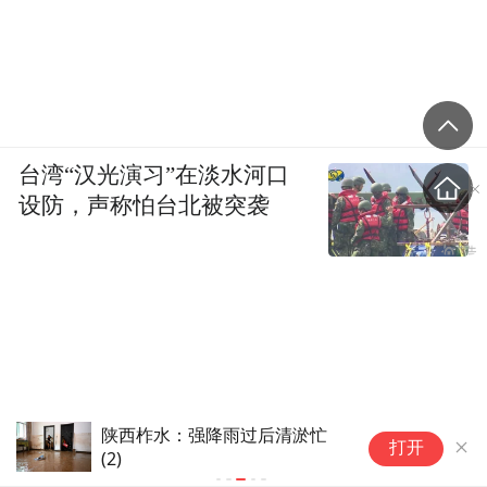
但是，维权的时间成本、经济成本太高，也
是用户不得不面临的现实问题。
“特别声明：以上作品内容(包括在内的视频、图片或音
频)为凤凰网旗下自媒体平台“大风号”用户上传并发
台湾“汉光演习”在淡水河口
布，本平台仅提供信息存储空间服务。
设防，声称怕台北被突袭
Notice: The content above (including the videos,
pictures and audios if any) is uploaded and posted
by the user of Dafeng Hao, which is a social media
platform and merely provides information storage
space services.”
陕西柞水：强降雨过后清淤忙
陕
打开
(2)
(4)