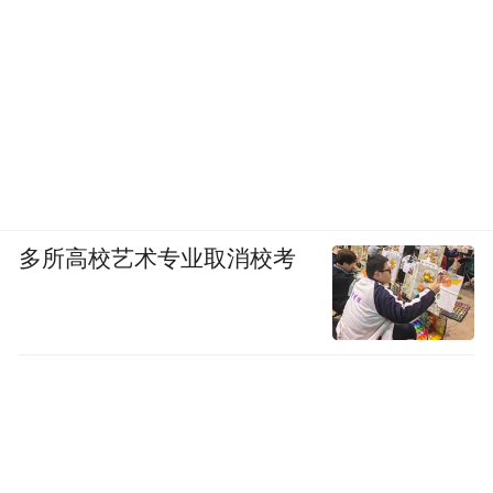
侵权产品在淘宝上也存在，但是涉及色情、
烟草的相关内容并没有找到。
电商分析师李成东表示，淘宝天猫开店需要
多方认证，闲鱼是个人买卖，对信息认证的
要求低。
他认为，盗版、灰产越来越多，核心原因还
多所高校艺术专业取消校考
在管理方面，闲鱼主观上有放水
是有需求。
的成分，淘宝、天猫能监管的部分理论上说
闲鱼也能做到，事实上他们在监管上还是不
够严格。
03