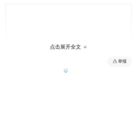
点击展开全文
举报
吴昕将钟汉良在节目中送给她的玩偶挂到闲
鱼上售卖，在一片骂声中，最终以向钟汉良
道歉并关闭自己的闲鱼账号收场。沈梦辰则
因为出售的多件鞋子标注了“沈梦辰原味”引
发质疑。沈梦辰发微博解释称，用“原味”这
个词只是想说明有些鞋子没有洗过，随后她