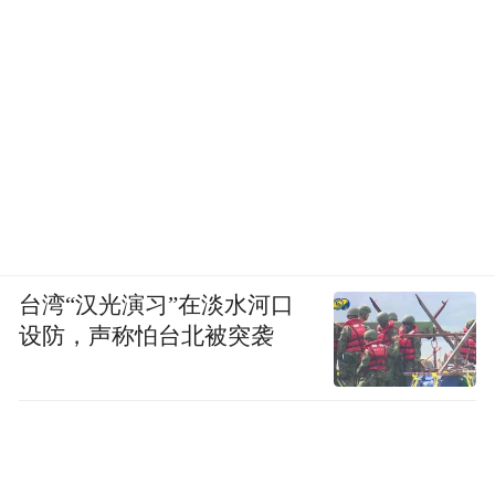
在中国裁判文书网上搜索“闲鱼”，对应的裁
判结果有几百条，包括著作权权属、侵权纠
纷，购物合同纠纷，诈骗等类型。
例如，黄某先后15次低价购进组装二手苹果
手机，用十余个账号在“闲鱼”、“58同城”等
台湾“汉光演习”在淡水河口
平台售卖，获取赃款共计55300元，后法院判
设防，声称怕台北被突袭
决黄某犯诈骗罪，判处有期徒刑三年二个
月。此外判决书中还有起诉《思想政治理论
冲刺背诵核心考点》著作权侵权行为、所购
锂电池因质量缺陷造成损害、高档手表纠纷