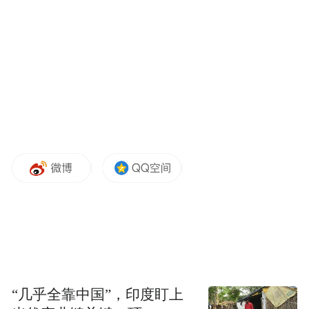
有大尺度图片。
对此，闲鱼回应燃财经称，对于违背公序良
俗的违禁商品和内容，闲鱼一直遵循平台规
则从严从重处理。闲鱼也呼吁消费者发现此
类违法违规信息时，积极向平台反映。
律师表示，网络平台应该尽到合理的审查义
务，目前的法律规范并不缺失，缺的是相应
的监管单位是否积极监管、监管机制是否健
全，需要行政部门、平台、商家、用户来共
同营造健康文明的网络环境。
01
“几乎全靠中国”，印度盯上