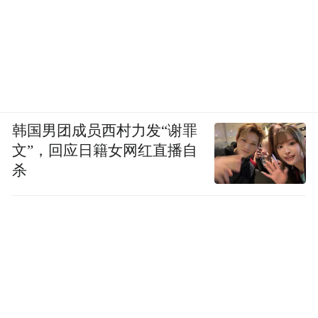
等案件。
另外，关于闲鱼卖家售假、买家恶意掉包退
货、退货纠纷等的投诉也有很多。
在调节交易纠纷环节，闲鱼主要通过小法
韩国男团成员西村力发“谢罪
庭。即当买卖双方协商失败时，将会挑选17
文”，回应日籍女网红直播自
位不同身份不同背景的优质闲鱼会员参与评
杀
审，所有评审员在投票时均无法看到其他人
投票情况和结果，最终采取17票9胜制，如评
审在投票期没有完成，则由闲鱼客服处理。
闲鱼小法庭一旦判定就是最终结果，没有申
诉入口。