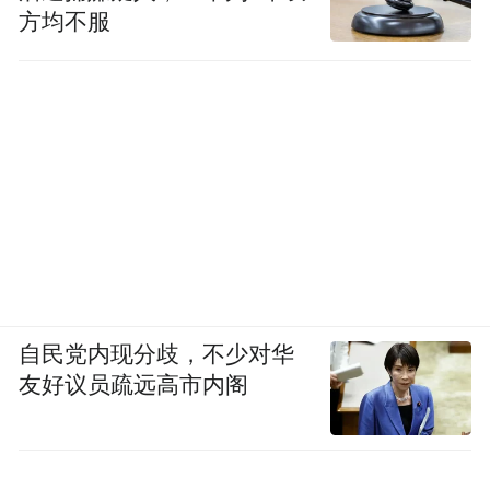
方均不服
目前，闲鱼的交易规模已突破千亿级别。闲
鱼总经理谌伟业近日宣布，5年来，闲鱼已经
积累了2亿用户，累计发布的宝贝数量超过14
亿件，涉及领域有旧货交易、房屋出租、兴
趣物品互换与租赁、环保公益等，验证了闲
自民党内现分歧，不少对华
置交易模式的可行性，从C2C闲置交易，走
友好议员疏远高市内阁
向新生活方式的全面倡导。
“从闲置交易中互助模式的出现，到循环消费