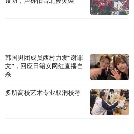
设防，声称怕台北被突袭
除了盗版之外，色情信息也常在闲鱼平台上
出现。
此前被媒体曝光过的“原味”“丝袜”等关键词
已经被闲鱼屏蔽，但搜索“SPA”时，仍会出现
韩国男团成员西村力发“谢罪
大尺度照片和暗示性话语。
文”，回应日籍女网红直播自
杀
配有“北京养生SPA 释放全套懂的来联系我”
的内容标价1500元，另一则信息显示可以提
多所高校艺术专业取消校考
供上门保健，“成都市区，只要你需要都可以
安排到酒店或家里，详询xxx”，标价183.2
元。