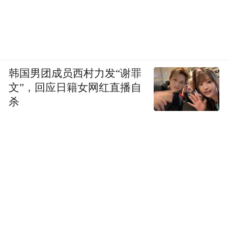
刚需和灰产并存的二手交易
回顾二手交易市场的发展史，从二手店、典
当行、跳蚤市场式的分散单点，到各类论
韩国男团成员西村力发“谢罪
坛、社区等中间夹杂二手广告贴，再到闲
文”，回应日籍女网红直播自
鱼、转转、拍拍等二手电商平台的出现，解
杀
决了巨大需求和信息严重不对称之间的矛
盾，这也使得二手电商平台一路飞速发展。
2015年成立的转转，到2017年宣布用户总数
突破1亿，交易额达到210.64亿元。
阿里巴巴旗下的闲鱼成立于2014年，主体公