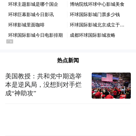
另外，腾讯视频VIP会员才能看的《权利的游
戏》1-8季叫价仅2.58元，还在更新中的热播
剧《切尔诺贝利》包更新到完结也仅售2.58
元。
热点新闻
平台上也不乏各种低价会员，如2元/月的爱
奇艺会员、1元的百度云盘共享、5元/45天的
美国教授：共和党中期选举
知网会员、1元的小红书会员卡等。
本是逆风局，没想到对手烂
成“神助攻”