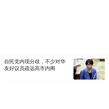
至于平台上的盗版的付费产品、会员等，如
果要起诉侵权的话，李圣建议将商家和平台
列为共同被告进行起诉，腾讯、爱奇艺会员
几块钱，明显低于市场价格，网络服务平台
不能再以对侵权商品信息不知情来逃脱侵权
通过法庭审理，如果查明网络平台知
责任。
道或应该知道侵权行为发生，未采取必要的
措施，则与卖家一起承担连带责任。
自民党内现分歧，不少对华
友好议员疏远高市内阁
“除此之外，平台也将面临工商、工信部门的
行政处罚，如果平台和商家相互勾结，涉嫌
诈骗、侵犯知识产权犯罪的，还将面临刑事
处罚的风险。”李圣指出。