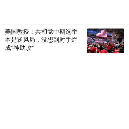
序良俗的违禁商品和内容，闲鱼一直遵循平
台规则从严从重处理，闲鱼呼吁消费者发现
此类违法违规信息时，积极向平台反映。
美国教授：共和党中期选举
本是逆风局，没想到对手烂
此前，闲鱼客服对媒体表示，闲鱼一直通过
成“神助攻”
后台关键词屏蔽和人工搜索，来全面过滤低
俗信息，但因确实精力有限，并不能纠察出
全部有害内容。此外，对于一些不法分子有
意打擦边球，使用一些敏感度比较低的涉黄
词汇，不管是机器还是人工，都很难一眼识
破，工作难度较大。
北京至普律师事务所主任、首席合伙人李圣
律师告诉燃财经，平台监管不严，有相应的