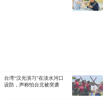
观存疑。
也有用户反映，有的卖家可能会拉黑投诉他
的买家，甚至对其禁言，评论没有办法在商
品的首页显示出来供其他用户参考，这也是
一个体验不佳的地方。
此前，闲鱼曾多次被爆出卖家出售原味内
衣、丝袜、真人妇科检查视频等，事情一
出，平台才对这些内容进行下架处理。
台湾“汉光演习”在淡水河口
设防，声称怕台北被突袭
对比淘宝，两款App的监管尺度并不相同。
燃财经搜索发现，标价8.5元的得到专栏精品
课、18.88元的《权利的游戏》1-8季等盗版