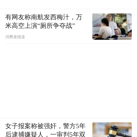
司为浙江淘宝网络有限公司。背靠着淘宝、
天猫的巨大流量，仅用一年时间，闲鱼就积
有网友称南航发西梅汁，万
累了超1亿用户、12.5万个社区鱼塘。
米高空上演“厕所争夺战”
消费者报道
淘宝、天猫总裁蒋凡曾表示，闲鱼与阿里生
态内各业务协同发展，与淘宝、天猫、支付
宝、芝麻信用联手深度合作，闲鱼已成为继
天猫、淘宝之后，下一个准万亿级市场。
女子报案称被强奸，警方5年
后逮捕嫌疑人，一审判5年双