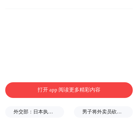
又删除了这条微博。
除了盛产八卦新闻，阿里巴巴旗下的闲鱼成
立5年来已经成长为用户突破2亿，交易规模
超千亿的二手交易头部平台。然而，在其快
速发展过程中，一路伴随着盗版、色情、烟
草等灰色生意。
燃财经发现，当下热门的《薛兆丰的经济学
打开 app 阅读更多精彩内容
课》、刚刚完季的《权利的游戏》全集、正
在更新中的热播剧《切尔诺贝利》，闲鱼上
外交部：日本执政当局应倾听民众呼声，停止在核问题上玩火
男子将外卖员砍成植物人获刑8年，家属：他炒股亏本精神异常，常年带刀
均有盗版资源出售，还有卖家以出售闲置衣
物为由，在商品描述中增加暗示性语句并配