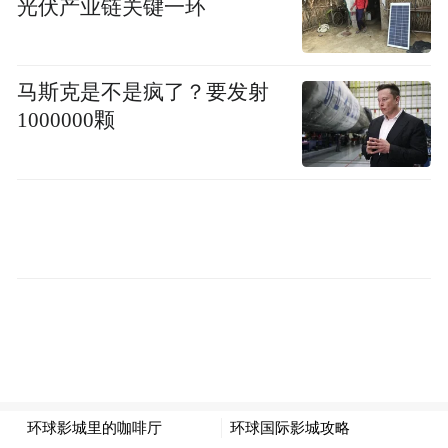
光伏产业链关键一环
暗藏盗版、色情、烟草交易
打开闲鱼App，当红知识付费课程、热播影
马斯克是不是疯了？要发射
视作品资源、知名视频网站会员均有售卖。
1000000颗
在得到上售价199元的《薛兆丰的经济学
课》售价仅5元，一些卖家还开发出知识付费
产品合辑，售价19.9元，来源包括千聊、荔
枝FM等，还能包更新。
燃财经体验购买了一套5.9元的《得到大师
课》全集，付款后卖家发来百度网盘链接和
提取码，网盘中包括上千个音频和PDF文
件。