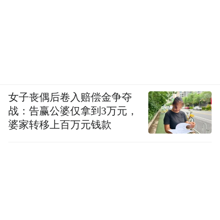
并登录。二是平台的审核和处罚机制不足，
闲鱼对于盗版内容的售卖、信息监控、内容
审查等不够严格，处罚力度也不大，多数账
号如果售卖数量不是特别巨大，只是给予警
告。而卖家也会随时调整策略，通过更换关
键词、绕过反垃圾系统等方式规避平台审
女子丧偶后卷入赔偿金争夺
战：告赢公婆仅拿到3万元，
查。
婆家转移上百万元钱款
04
平台监管不严面临法律风险
对于平台上出现的一些盗版、色情、香烟等
商品，闲鱼方面回应燃财经称，对于违背公