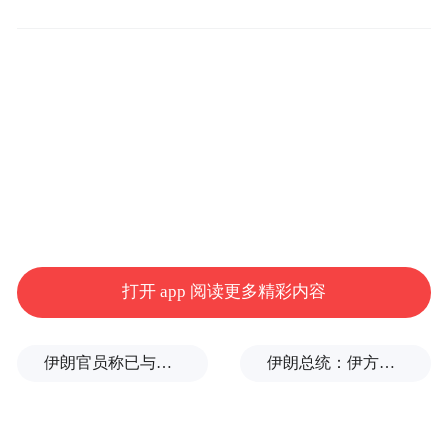
更多一手新闻，欢迎下载凤凰新闻客户端订
阅凤凰网科技。想看深度报道，请微信搜索
“iFeng科技”。
(本文章版权归凤凰网所有，未经授权，不得转载)
打开 app 阅读更多精彩内容
伊朗官员称已与阿曼就霍尔木兹海峡通行问题明确总体框架
伊朗总统：伊方未在涉谅解备忘录的谈判中作任何让步