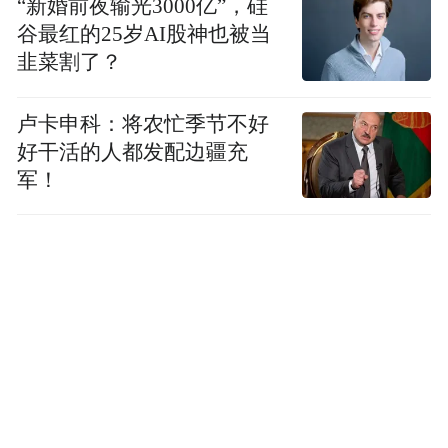
“新婚前夜输光3000亿”，硅
谷最红的25岁AI股神也被当
韭菜割了？
卢卡申科：将农忙季节不好
好干活的人都发配边疆充
军！