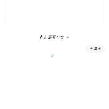
点击展开全文
举报
在此之前，美国已经决定禁止政府部门采购
华为的设备。此外，澳大利亚和新西兰已经
禁止华为参与该国的5G网络建设。英国电信
集团在周三表示，将把华为设备从其核心
3G、4G网络中移除，也不会在5G网络的核
心部分使用华为的设备。(编译/箫雨)