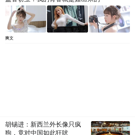
爽文
胡锡进：新西兰外长像只疯
狗，竟对中国如此狂吠