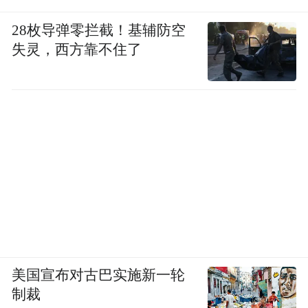
28枚导弹零拦截！基辅防空
“特别声明：以上作品内容(包括在内的视频、图片或音
频)为凤凰网旗下自媒体平台“大风号”用户上传并发
失灵，西方靠不住了
布，本平台仅提供信息存储空间服务。
Notice: The content above (including the videos,
pictures and audios if any) is uploaded and posted
by the user of Dafeng Hao, which is a social media
platform and merely provides information storage
space services.”
美国宣布对古巴实施新一轮
制裁