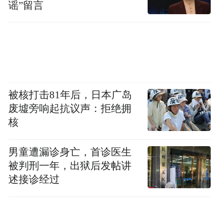
加归属感，具有人文气息的6大主题也将引发
谣”留言
用户对生活的思考，进一步增加合作双方的
人文色彩。
B.Duck代表着潮流、玩味、创新百变的，一
直以抢先中高端消费群为对象，年龄组别介
被核打击81年后，日本广岛
废墟旁响起抗议声：拒绝拥
于15-35岁。而来电科技的用户主要集中在00
核
后到80后的年轻群体，与B.Duck一样重视开
拓年轻用户群体。针对这个群体，来电科技
男童遭漏诊身亡，首诊医生
一直持续聚焦与具备潮酷调性的活动进行品
被判刑一年，出狱后发帖讲
牌合作，参与了多场电竞赛事、音乐节、动
述接诊经过
漫展等。如腾讯2017英雄联盟全球总决赛、
腾讯2017年KPL职业联赛秋季赛总决赛、