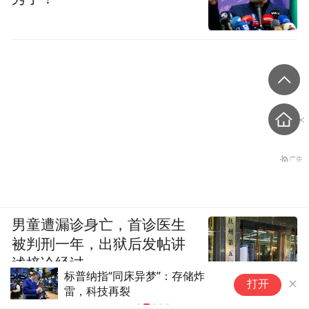
男童遭漏诊身亡，首诊医生
被判刑一年，出狱后发帖讲
述接诊经过
标普纳指“同床异梦”：存储炸
特
打开
雷，科技再裂
事