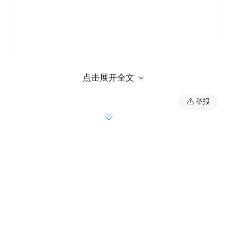
点击展开全文
举报
B.Duck诞生于2005年，首款推出的产品是
B.Duck浴室防水收音机，造型独特的鸭仔防
水收音机在日本及欧洲地区大受欢迎。此