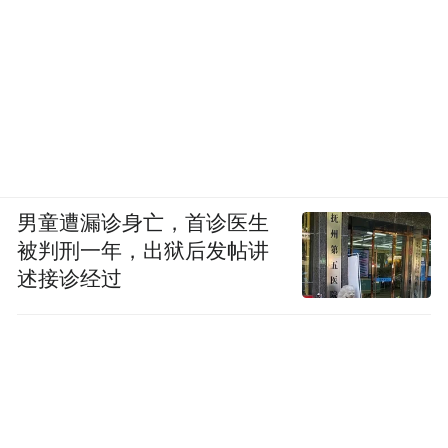
2017年WUCG世界大学生电子竞技联赛、格
莱美音乐节北京站等大型赛事，来电科技均
作为独家共享充电服务提供商或战略合作伙
伴，为现场年轻人提供电量。
目前，来电科技的产品已经迭代至第六代，
男童遭漏诊身亡，首诊医生
产品线覆盖全场景用户需求。通过4年多的市
被判刑一年，出狱后发帖讲
场经营与积累，目前来电科技已经覆盖全国
述接诊经过
300个城市，注册用户超过4000万，服务用户
数亿人次。来电科技与B.Duck的合作，实现
了真正意义上的流量互换，不断扩展品牌外
延，增加彼此的用户粘性。