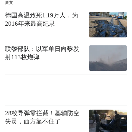
爽文
德国高温致死1.19万人，为
2016年来最高纪录
联黎部队：以军单日向黎发
射113枚炮弹
此次合作，来电科技将在全国多个城市投放
28枚导弹零拦截！基辅防空
10万个B.Duck定制充电宝，1000台B.Duck定
失灵，西方靠不住了
制机身深入线下场景，随时随地让手机来