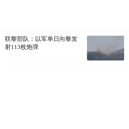
来电科技一直致力于成为最好玩、最有趣的
潮酷充电宝品牌，不断尝试霸屏、情绪黑室
快闪店等活动，更注重IP跨界，持续推出与
联黎部队：以军单日向黎发
各知名IP深度合作的定制充电宝。来电科技
射113枚炮弹
作为共享充电宝行业的开创者与引领者，自
2017年开启品牌IP战略以来，就与各大热门
IP达成了深度合作，来电科技也慢慢成为IP
场景运营专家。日前，来电科技正式发布了
品牌IP战略，将打通超过4000万用户、大量
线下商家和各类热门IP。此番与B.Duck的合
作，使得来电科技的品牌IP战略又向前迈进
了一大步。