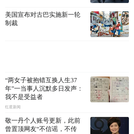
电。此外，B.Duck和来电科技还设计了一个
分享喜怒哀乐的线上H5拼图游戏：H5链接以
美国宣布对古巴实施新一轮
二维码的形式印刷在B.Duck形象的充电宝及
制裁
机身贴上，用户通过扫码进入H5获取拼图，
拼图完整后即可获得限量B.Duck充电宝礼盒
一个。此外，用户还可以通过H5查看他人故
事或者以“坚持”、“感动”、“思念”、“焦虑”、
“孤独”、“遗憾”为主题分享自己的故事。
“两女子被抱错互换人生37
年”一当事人沉默多日发声：
新颖的IP合作形式将深度激发用户的UGC创
我不是受益者
作，在扩大B.Duck曝光度的前提下，还可以
红星新闻
丰富其内核。此外，高质量的UGC将与20个
敬一丹个人账号更新，此前
城市进行深度联动，定制版形象充电宝将增
曾置顶网友“不信谣，不传