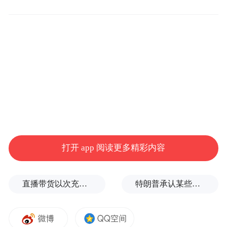
后，B.Duck小黄鸭的形象被运用在不同的产
品类别，包括家居、浴室、厨房、文具、电
子产品和节日礼品等，产品更出口至欧洲多
个国家，在欧洲、日本等地已拥有很高知名
度。
作为拥有超级影响力的国际一线潮牌
B.Duck，在此前不断与众多国际著名品牌如
打开 app 阅读更多精彩内容
屈臣氏、麦当劳、光大银行等进行跨界合
作，推出众多潮流酷炫的联名产品，让
B.Duck以玩味百变的形象呈现在年轻人生活
直播带货以次充好、拒不发货，算诈骗吗？
特朗普承认某些弹药供应紧张
的各个角落。