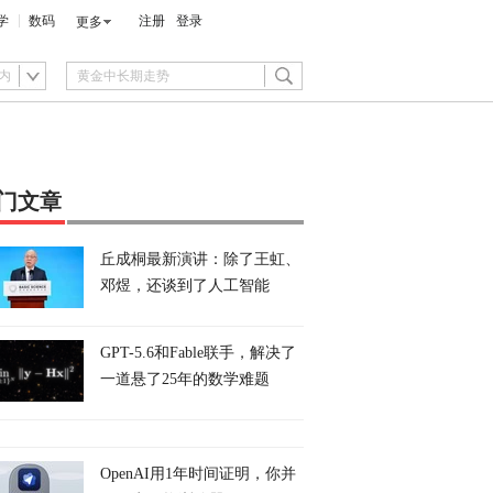
学
数码
注册
登录
更多
内
门文章
丘成桐最新演讲：除了王虹、
邓煜，还谈到了人工智能
GPT-5.6和Fable联手，解决了
一道悬了25年的数学难题
OpenAI用1年时间证明，你并