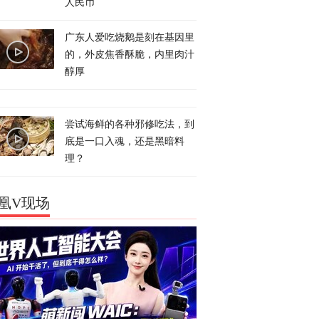
人民币
广东人爱吃烧鹅是刻在基因里
的，外皮焦香酥脆，内里肉汁
醇厚
尝试海鲜的各种邪修吃法，到
底是一口入魂，还是黑暗料
理？
凰V现场