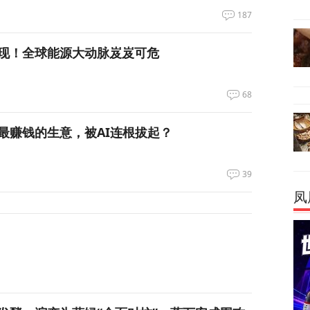
187
现！全球能源大动脉岌岌可危
68
最赚钱的生意，被AI连根拔起？
39
凤