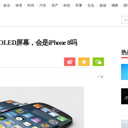
娱乐
体育
时尚
汽车
房产
科技
军事
文化
旅游
佛教
国
站
D屏幕，会是iPhone 8吗
热