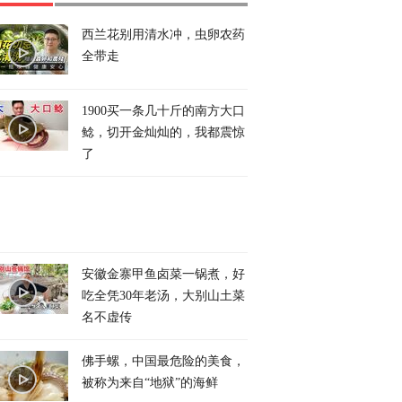
西兰花别用清水冲，虫卵农药
全带走
1900买一条几十斤的南方大口
鲶，切开金灿灿的，我都震惊
了
安徽金寨甲鱼卤菜一锅煮，好
吃全凭30年老汤，大别山土菜
名不虚传
佛手螺，中国最危险的美食，
被称为来自“地狱”的海鲜