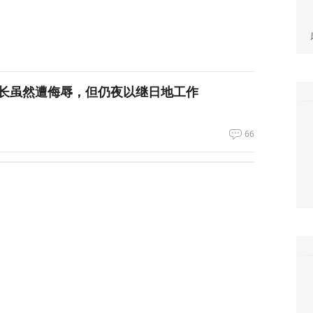
长虽然遭侮辱，但仍夜以继日地工作
66
重磅军事协议，伊朗首度回应！
123
领正在寻找退路”
71