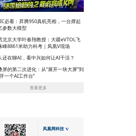
世界人工智能大会：AI开始干活了，但到底干的怎么样？萌新闯WAIC
AIC必看：昇腾950真机亮相，一台撑起
亿参数大模型
话北京大学叶春翔教授：大疆eVTOL飞
珠峰8861米助力科考｜凤凰V现场
人还在聊AI，看中兴如何让AI干活？
叠屏的第二次进化：从“展开一块大屏”到
展开一个AI工作台”
查看更多
凤凰网科技