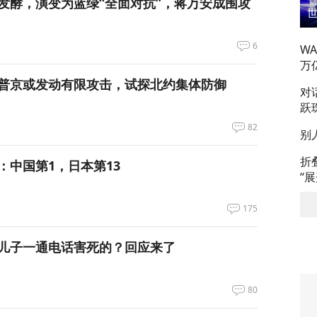
发酵，演变为蓝绿“全面对抗”，蒋万安成围攻
6
W
万
普京或发动有限攻击，试探北约集体防御
对
跃
82
别
折
：中国第1，日本第13
“
175
儿子一通电话害死的？回应来了
80