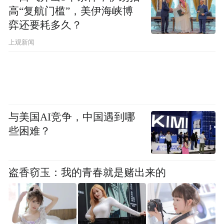
高“复航门槛”，美伊海峡博
原因，那些国家主要依靠运营商来分销手
弈还要耗多久？
机，这与OPPO的自有门店策略有些格格不
上观新闻
入。OPPO也曾在墨西哥尝试与运营商合作，
但较低的品牌认识度和价格上的劣势让其难
以站稳脚跟。
在印尼雅加达，OPPO的闪电战销售策略也取
与美国AI竞争，中国遇到哪
得了良好的效果，每到周末，它们就会派出
些困难？
大量销售人员（大多数为年轻女性）在购物
中心宣传自家手机。当然，让销售人员对工
盗香窃玉：我的青春就是赌出来的
作如此上心的主要原因是高额的奖励，一位
女销售表示，在销售最旺盛的时期，每个月
她能拿到1500美元（约合人民币10172