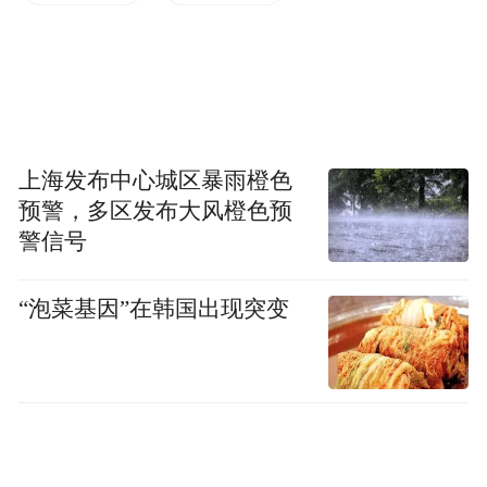
据第二把交椅。
其实OPPO的手机与其他厂商的中端产品并没
有什么不同，不过它们却能很巧妙的为自家
机型找出非常吸引人的卖点。就拿OPPO R9
上海发布中心城区暴雨橙色
来说，除了广告中不断轰炸的“充电五分钟，
预警，多区发布大风橙色预
通话两小时”，它们还用一颗1600万像素的前
警信号
置摄像头突出了“自拍”这一卖点。在各种爱
美人士的支持下，R9一跃成为中国第三季度
“泡菜基因”在韩国出现突变
销量最好的智能手机。
“在中国，没有哪个品牌能像OPPO一样搞广
告轰炸。”一位智能手机分销商说道。