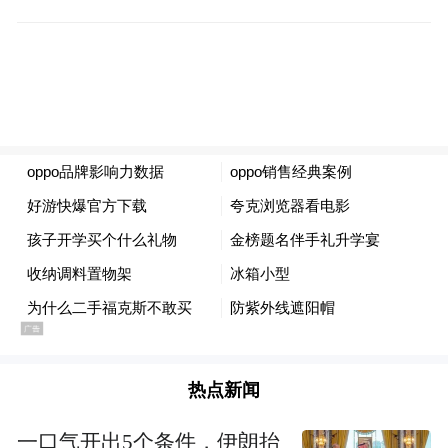
不过，在OPPO成功的背后，人们也不禁担心
这一模式能否长久。OPPO的市场营销成本比
那些靠网络销售的品牌要高的多，随着蛋糕
的扩大，其营销成本还在快速上涨。如果
OPPO能保持如今的增速，这并不是问题，但
一旦它遇到了增长瓶颈，高昂的营销支出就
会成为巨大的负担，毕竟它在研发上本就与
竞争对手有一定的差距。
Gartner分析师CK表示：“我认为OPPO的商业
模式还算稳定，不过未来其增速可能会变
缓，因此会需要更大规模的投资。”
热点新闻
此外，OPPO迟迟没能进入许多发达国家也有
一口气开出5个条件，伊朗抬