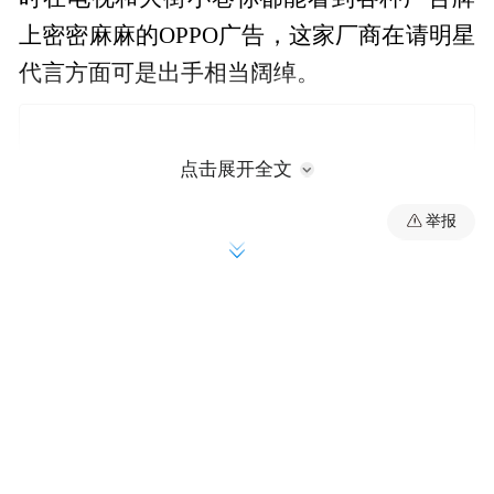
上密密麻麻的OPPO广告，这家厂商在请明星
代言方面可是出手相当阔绰。
点击展开全文
举报
除此之外，OPPO还像苹果一样把控着从设计
到分销的所有环节。由于对自家线下零售店
拥有完整的控制权，OPPO无须担心中间人或