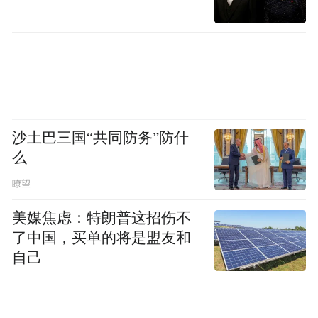
几年前，小米曾是中国最具潜力的科技新创
公司，但那时它靠的是价格低廉的入门智能
手机。不过，现在市场发生了变化，智能手
机的普及期已过，人们开始厌倦那种体验较
差的入门机，大家纷纷开始购买中端产品，
沙土巴三国“共同防务”防什
而小米在这类市场上毫无还手之力。此外，
么
其互联网模式无法渗透到农村，在大城市它
瞭望
也竞争不过苹果和三星，因此近些年来其销
美媒焦虑：特朗普这招伤不
量开始逐渐下滑。（编译/吕佳辉）
了中国，买单的将是盟友和
自己
想看更多国外有意思的、新奇的科技新闻？
那就来扫码关注外言社(微信号:ifengwys)的