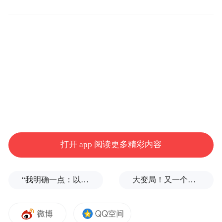
分销商从中作梗，其控价能力非常强大。即
使与零售商采用合作模式，OPPO也能通过丰
厚的奖励来牢牢把控他们。
OPPO这种没有任何所谓“互联网思维”的商业
模式孕育出了奇迹，在互联网上低调异常的
它们不参与各种骂战，但就是这样一个看似
没有什么死忠粉品牌的却在短短几年时间里
扶摇直上，坐上了中国智能手机销售的王者
打开 app 阅读更多精彩内容
之位。
今年第三季度，OPPO吞掉了中国智能手机
“我明确一点：以色列不接受！”内塔尼亚胡为何如此公开地挑衅特朗普？
大变局！又一个铁饭碗，要破了
市场17%的份额。同时，在印尼和印度
OPPO也增长迅速，在印尼市场它已牢牢占