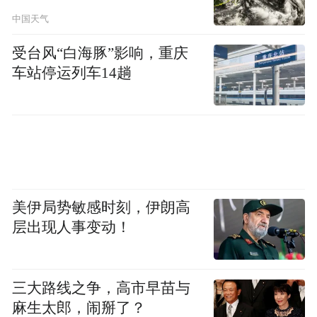
中国天气
代就已经成了中国的知名品牌。
受台风“白海豚”影响，重庆
在步步高创始人段永平的支持下，OPPO在
车站停运列车14趟
2008年杀入中国手机市场，而当时正是智能
手机的勃兴时期。
段永平确实是一位营销大师，如果将OPPO、
vivo、一加和imoo这四个品牌（都属于步步
高，vivo销量在中国排第二）的销量相加，
美伊局势敏感时刻，伊朗高
它们已经可以超越苹果升至全球第二了。
层出现人事变动！
OPPO的迅速崛起也引发了一场大讨论，原本
三大路线之争，高市早苗与
风风火火的互联网思维真的不行了吗？小米
麻生太郎，闹掰了？
和乐视等品牌未来还有机会翻身吗？