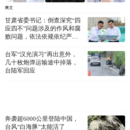
元），是雅加达当地最低工资标准的6倍。
爽文
除了在大城市披荆斩棘，OPPO在各种小城镇
甘肃省委书记：倒查深究“四
甚至村庄中也坚强的生存着，而这些地方通
应四不”问题涉及的作风和腐
败问题，依法依规依纪严肃
常与快递和网购无缘，用户更愿意登门购买
查处腐败案件，加大通报曝
手机，一手交钱一手交货。
光力度
台军“汉光演习”再出意外，
几十枚炮弹运输途中掉落，
“我们的手机都是自己生产制造的，我们不需
台陆军回应
要分销商，这样就能对用户体验进行完美的
把控。”OPPO新加坡市场负责人希恩说道。
同时，希恩也是OPPO在印尼市场的引路人。
OPPO现在的市场策略完全是从步步高多年的
奔袭超6000公里登陆中国，
摸爬滚打中学到的，这家公司从手机到MP3
台风“白海豚”太能活了
再到DVD机几乎无所不做，它从上世纪90年