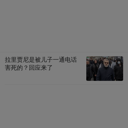
脑不一样，手机是人类发明的最接近人类的
一种设备，人类一个器官，所以在未来十年
里面，他跟人类的结合会更加的紧密，所以
这里面一定有很多新的创新，就跟诺基亚当
年把市场份额都拿了，大家觉得手机就这
样，苹果就拿出一个完全不一样的IPHONE，
拉里贾尼是被儿子一通电话
今天你真的智能手机未来就是今天这个样子
害死的？回应来了
吗？也许不一定，所以我认为手机关键是要
创新，要与众不同。
第二个，很多电器，比如说家里的空调，上
次董明珠跟我说，很多人用格力空调可以用
十年，很多人用电视五年，电脑，笔记本你