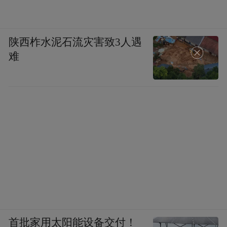
周鸿祎：对。
凤凰科技：我能不能理解为你说的这个手机
陕西柞水泥石流灾害致3人遇
难
其实是一个泛概念的一个入口，它可能像块
手表，甚至是植入身体的一个器械。
周鸿祎：有点道理，未来手机可能会被新技
术给消解掉，他可能会变成你可穿戴的不同
的设备，但是手机确实还是很重要，因为我
们谈到比如说车联网，我们谈到智能家居，
我们谈到未来无处不在的这种智能设备，但
手机是，他实际上是一个人的代表，他是跟
这些智能设备来进行互动的。
首批家用太阳能设备交付！