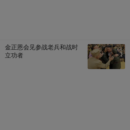
很多想法，你就像，比如说我很喜欢看科幻
小说一样，有的科幻永远不会实现，但是人
类失去了幻想人类就不会进步了，所以我觉
得Kurzweil他更像一个幻想，我觉得他的作
品很像科幻，他是个未来学家，所以他实际
金正恩会见参战老兵和战时
上是给我们提出一种可能性，所以我还是比
立功者
较欣赏他的那种不受约束的这种想象力。
凤凰科技：最后一个问题，你现在也做360手
机，你从以前做的360特供机失败的教训中学
到了一些什么样的经验？
周鸿祎：我觉得我们那时候完全不懂手机，