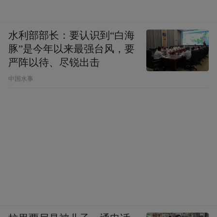
凤凰科技：不去评价了。
水利部部长：要认识到“白海
周鸿祎：我觉得指现场的某一位人。
豚”是今年以来最强台风，要
严阵以待、尽锐出击
中国水事
凤凰科技：还是聊回人工智能这块，我记得
Ray Kurzweil（《奇点临近》作者）来北京的
时候，你们也见过一面，你们俩的交流，我
也仔细看过，而且我当时也采访了
Kurzweil，就他的这些观点其实还是挺让人
振奋人心的，可能未来的20多，30年，人类
可以达到一种所谓的弱永生----一种意识的留
存。不知道这块你怎么看？另外360会不会在
人工智能这块进行布局。