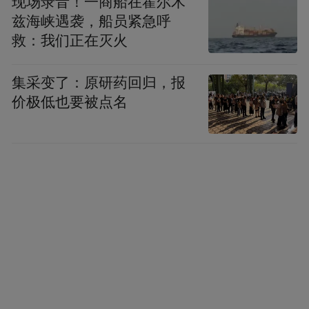
这种低价手机。
现场录音！一商船在霍尔木
兹海峡遇袭，船员紧急呼
救：我们正在灭火
凤凰科技：有没有具体区间？你怎么定义低
价？
集采变了：原研药回归，报
价极低也要被点名
周鸿祎：这个取决于将来的成本，我现在尽
量要把他做到最好，看将来，最后计算出来
成本，因为我不会在手机上硬件去赚钱的，
我肯定是按照互联网手机的思想，硬件免
费，你是按照成本价来卖手机，但是我相信
只要你东西做的确实跟别人有所不一样，自
己的特点，有这种工匠精神，把他做的特别
好，我觉得价格应该不是问题。