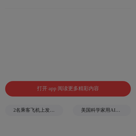
而是现场的另一位嘉宾，矛头直指李彦宏。
而谈及360手机，周鸿祎并没有给出太多新信
息。用关键词总结则是：
人群：为年轻人服务，适合喜欢新鲜事物的
人群；
打开 app 阅读更多精彩内容
价格：不会太低、接近成本；
2名乘客飞机上发生肢体冲突，龙江航空回应
美国科学家用AI制造出16种全新病毒，网民炸了…
盈利模式：不靠硬件赚钱而是软件。