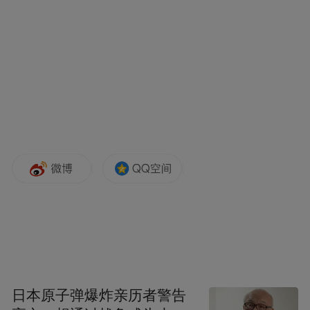
周鸿祎还坦言，这里定义的手机也不一定是
我们所理解智能手机，也可能是其它可穿戴
设备：“未来手机可能会被新技术给消解掉，
他可能会变成你可穿戴的不同的设备，但是
手机确实还是很重要，它实际上是一个人的
代表，它是跟这些智能设备来进行互动的。”
360最近力推手机，但这并非他们首次涉足手
机，早在2012年360曾与阿尔卡特等品牌联手
推出了特供机。但反思360特供机的失败，周
鸿祎总结了三点教训：第一是选择懂手机、
日本原子弹爆炸亲历者警告
有专利、了解供应链和硬件的合作伙伴。第