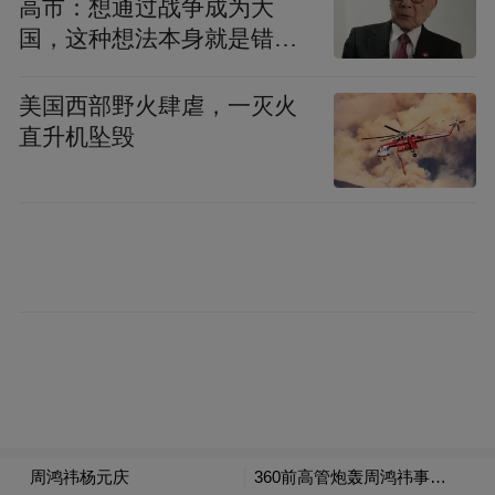
高市：想通过战争成为大
二是，要真正的去了解用户的需求，以前就
国，这种想法本身就是错误
是“完全不懂手机，也不知道怎么判断手机的
的
好坏”。第三手机是软硬结合的生意，现在要
美国西部野火肆虐，一灭火
直升机坠毁
自己研发360OS。对于第三点，周鸿祎还打
了一个形象的比喻：“因为手机更像一个身
体，但是最重要的是软件是灵魂，如果没有
灵魂，硬件他是一个行尸走肉。”
以下是采访实录：
凤凰科技：您今天发了个微博说开始用微信
了，现在怎么样？加了几个好友了？