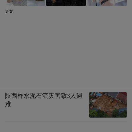
意识，产生自我意识，这个我觉得可能在短
期内也许还是很难的，人类自己并没有研究
爽文
历史是怎么产生的。
凤凰科技：我记得你当时说，“如果我没有现
在的公司，我可能会去研究纳米机器人。” 这
句话你是认真的吗？
周鸿祎：对。我是觉得听起来，你去造一个
陕西柞水泥石流灾害致3人遇
什么有人类意识的机器，这个事还挺难，但
难
是我觉得更现实的还不如把人给改造了，变
成像日本动画片写的半人半机器，我觉得这
种生物也许将来会更有竞争力，因为纳米机