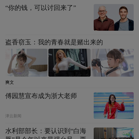
“你的钱，可以讨回来了”
周鸿祎：两个原因，第一我要做手机，我还
是要更多的了解用户的习惯，微信，你承认
还是做的很优秀的产品，改变了中国人用手
机的这种方式，我觉得我还是要了解，你只
盗香窃玉：我的青春就是赌出来的
有越了解，你才能知道说，如何把手机里面
软件做的更好，第二个，微信不仅仅是一个
聊天工具，他里边有很多群组，里边有很多
这种最新的资讯，所以我是来倾听的，当然
爽文
微信肯定不适合我这种在里面聊天。
傅园慧宣布成为浙大老师
津云新闻
凤凰科技：为什么？
水利部部长：要认识到“白海