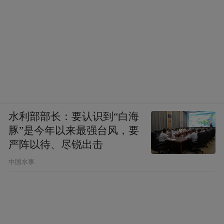
器人如果能造出来，他可以取代你的，可以
改造你的血液，血液里不需要有红细胞来携
带氧气了，你身体里有些问题，纳米机器人
可以进去把他解决掉，不过，你看过起点临
近吧。如果你真的要那么做，你还得有一套
防范，防范纳米机器人变异或者不可控制。
水利部部长：要认识到“白海
豚”是今年以来最强台风，要
凤凰科技：就像之前Elon Musk和霍金都写了
严阵以待、尽锐出击
文章来批判这个事Kurzweil还回应了一下，
中国水事
所以你个人是更站在Kurzweil这边？
周鸿祎：我觉得他很有想象力，实际上他的