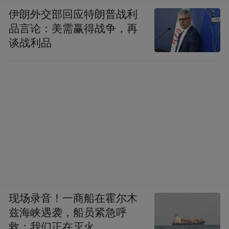
伊朗外交部回应特朗普战利
品言论：美需赢得战争，再
凤凰科技：形态上，他的形状或者是受众会
谈战利品
有一个概念吗？比如说年龄段，以及他们的
爱好。
周鸿祎：我想主要还是为年轻人做。因为我
认为年轻人是最乐意去尝试新事物的，从市
场调查来看，今天年轻也是最喜欢换手机
的。
现场录音！一商船在霍尔木
凤凰科技：但是如果你价格不是太便宜，这
兹海峡遇袭，船员紧急呼
个要换起来还挺不容易的，我买几个手机，
救：我们正在灭火