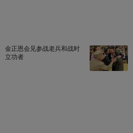
户去再搜索引擎里，不管下什么文件都会给
他塞一个什么卫士或者杀毒进去，用户对这
个意见是很大，所以我相信杨元庆他有所
指。
金正恩会见参战老兵和战时
立功者
凤凰科技：但是杨元庆现场适合李彦宏、马
化腾同台的。
周鸿祎：所以他说他不是指马化腾，但他没
有对另外一个说，也不是指你，都是这些人
都说不是自己。