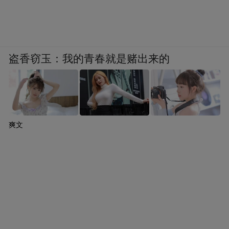
也三年一换，但手机很有意思，手机每年都
会换，因为他的更新换代会非常快，所以意
味着中国即使现在90%的人都尝试过智能手
盗香窃玉：我的青春就是赌出来的
机了，并不意味着市场饱和，因为当他们尝
试过之后，很多人到明年，他都会想在换一
部更好的手机，所以我觉得这里头有很大的
市场机会，关键还是看你做的好不好。
爽文
凤凰科技：我觉得这个可能我们现在说什么
都没有用，真的只有看这个东西出来了以
后。