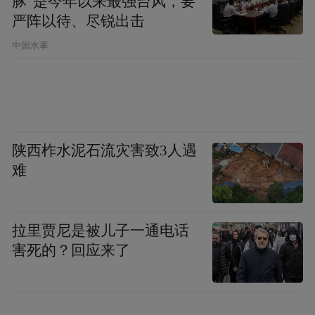
豚”是今年以来最强台风，要
周鸿祎：因为所有人聊天内容可能都会被记
严阵以待、尽锐出击
录下来。
中国水事
凤凰科技：哈哈，那我们聊回360手机，首先
是能不能介绍一下现在新手机形态和价格的
一个情况，你好像现在目前对外的信息都是
陕西柞水泥石流灾害致3人遇
比较模糊的一个概念。
难
周鸿祎： 第一我认为手机最早的黄金时代已
拉里贾尼是被儿子一通电话
经过去了，那时候大家刚开始用智能手机，
害死的？回应来了
很多智能手机做的很粗糙，但因为是早期产
品，大家也能忍受，现在手机已经成为人的
一个器官，所以我是觉得现在在做手机，我