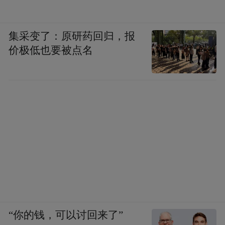
也不知道怎么判断手机的好坏，所以找了一
些松散的合作伙伴去合作，所以这是没有成
集采变了：原研药回归，报
功的原因。但市场需求在那，所以我觉得三
价极低也要被点名
点，第一个，我们要做手机，一定要有一个
特别懂手机的，有专利技术，知道供应链，
对硬件非常了解的一个非常紧密的合作伙
伴。
凤凰科技：所以现在是酷派。
周鸿祎：对。我们选择了酷派，第二个，手
机里边，我觉得一定要真正的去了解用户的
“你的钱，可以讨回来了”