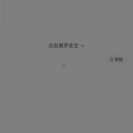
点击展开全文
周鸿祎没有参加刚结束不久的深圳IT领袖峰
举报
会，缺席的他也没有听到杨元庆的一段被媒
体解读为“暗指周鸿祎”的评论：“互联网公司
你们也别轻易绑架、劫持我们的客户，不管
当凤
是以安全的名义，还是以管家的名义。”
凰科技问周鸿祎如何看待这段评论时，他
说，“我跟杨元庆个人关系很好，我们有很好
的合作，我不认为他在指我。”周鸿祎说相信
杨元庆是有所指，但也不是现场的马化腾，