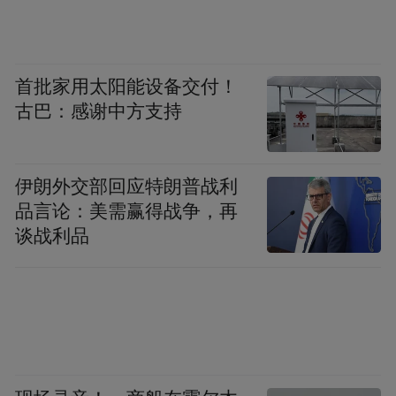
觉得一定要做出他好的品质，工艺，还有这
种设计感，所以从这个角度来说，我这次这
首批家用太阳能设备交付！
个手机应该还是花了蛮多的时间在精雕细
古巴：感谢中方支持
琢。
伊朗外交部回应特朗普战利
第二个，我觉得所有人对手机都会要求，可
品言论：美需赢得战争，再
能过一段时间会换一部手机，人们换手机的
谈战利品
时候，其实人们都是希望能够换的更好，所
以我并不追求去做一个特别低价格的手机，
因为价格太低的话，你确实很难让手机的体
验，包括前面说的工艺能做到最好，所以我
现在做一个，我觉得应该还是肯定不是现在