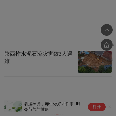
陕西柞水泥石流灾害致3人遇
难
暑湿蒸腾，养生做好四件事|时
界
打开
令节气与健康
限
开