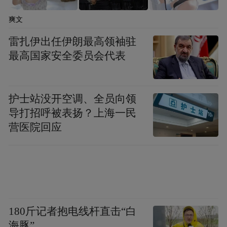
行在本地。
爽文
雷扎伊出任伊朗最高领袖驻
最高国家安全委员会代表
护士站没开空调、全员向领
导打招呼被表扬？上海一民
营医院回应
180斤记者抱电线杆直击“白
海豚”