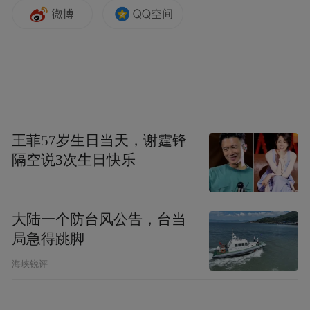
王菲57岁生日当天，谢霆锋
隔空说3次生日快乐
Obsidian是一个基于本地Markdown文件的笔
记工具，能够以结构化的方式存储用户的资
大陆一个防台风公告，台当
料，被用来打造个人知识库。
局急得跳脚
海峡锐评
开发者zaimiri前段时间在社交平台上分享了
一篇文章，标题很直接：Hermes