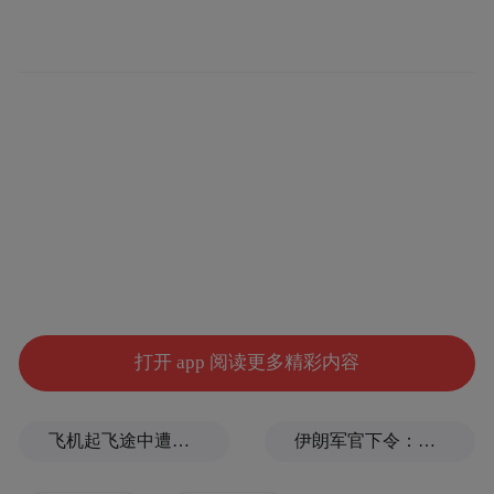
真正有价值的东西，往往都躺在电脑里的某
个文件夹里，这时候会有很多人推荐一些好
用的AI知识库产品，但如果我就是想用
Hermes呢？
答案其实早就有了，有这样一个组合：
Hermes+Obsidian。
打开 app 阅读更多精彩内容
飞机起飞途中遭雷击！航班滞留3小时临时换机
伊朗军官下令：如果美军踏上我国领土，就砍掉他们脚！