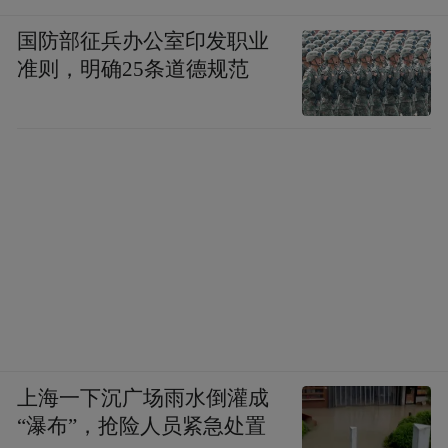
第一个是文件冲突。如果同一篇笔记同时在
国防部征兵办公室印发职业
Obsidian里打开，又让Hermes修改，Obsidian
准则，明确25条道德规范
偶尔会提示文件发生变化。解决方法很简
单：修改之前把对应标签页关掉，或者刷新
一下。
第二个是MCP。有很多人看到Hermes支持
MCP，就在思考要不要配置，个人觉得暂时
没有必要，这个教程中，比如读取、修改、
创建这些基础功能，都没有用到MCP。
Hermes自带的Obsidian技能已经能够胜任绝
上海一下沉广场雨水倒灌成
大多数场景，MCP的话适合对Hermes以及
“瀑布”，抢险人员紧急处置
Obsidian熟悉程度非常高，想使用一些高阶功