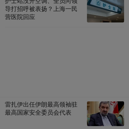
护士站没开空调、全员向领
维护文档，到这里其实已经足够好用了。但
导打招呼被表扬？上海一民
营医院回应
真正让我觉得它开始像一个“AI大脑”的，还
不是这些基础能力，而是接下来社区一直在
讨论的另一套玩法：LLM-Wiki。
二、一句话用上Karpathy同款知识库
LLM-Wiki是一个属于自己的人工智能维基百
科体系，用户每输入一份新资料，它都会主
动分析里面有哪些概念、哪些实体、哪些关
系值得单独记录，然后自动拆分成独立页
雷扎伊出任伊朗最高领袖驻
面，再通过双向链接串联起来，在这个过程
最高国家安全委员会代表
中，Obsidian会不断丰富自己的知识体系。