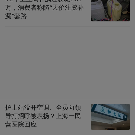
万，消费者称陷“天价注胶补
公司/组织：公司、创业公司、实验室、
漏”套路
OpenAI、Google、Meta、Anthropic、中国公
司
人物：人物、研究者、创始人
产业/商业：融资、产品、评测、监管、政策
元信息：对比、时间线、争议、预测、概览
页面标题和正文全中文，文件名可用英文小
护士站没开空调、全员向领
写+连字符每页frontmatter必含title、created、
导打招呼被表扬？上海一民
营医院回应
updated、type、tags、sources