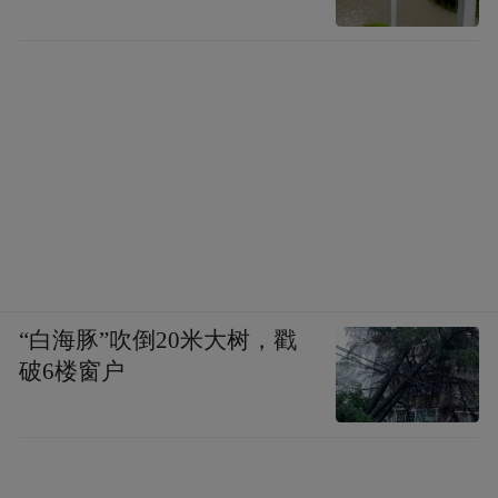
能的用户，简单的知识管理暂时用不到。
写在最后：
体验完这套组合，我最大的感受只有一句
话：Hermes中的资料，终于有地方放了。
以前我的工作流程是这样的：整理分类、修
改标题、补充总结、建立索引。整个过程，
大部分时间都花在整理上，而现在很多机械
“白海豚”吹倒20米大树，戳
性的工作可以直接交给Hermes。
破6楼窗户
以前AI只能记住我的偏好，现在，Hermes和
Obsidian的组合开始理解并保存我的知识，接