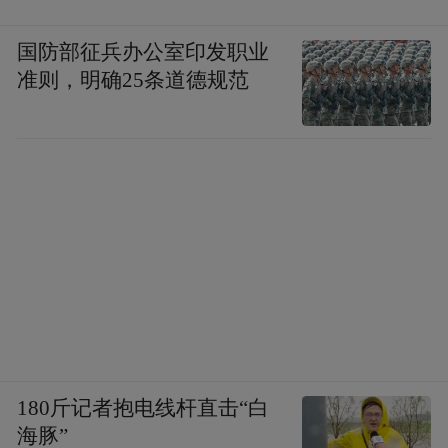
国防部征兵办公室印发职业
准则，明确25条道德规范
更重要的是，这些页面并不是孤立存在，打
开Agent页面，可以看到里面引用了Tool
Use、Skill、Execution Framework等其他概
念，继续点进去，又能跳转到新的页面，整
个浏览体验越来越像维基百科。
180斤记者抱电线杆直击“白
海豚”