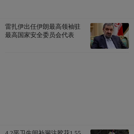
要求：
目录名全中文：原始资料/（文章、论文、访
雷扎伊出任伊朗最高领袖驻
谈记录、附件）、实体/、概念/、对比/、查
最高国家安全委员会代表
询/
标签体系用中文（7类）：模型/架构：模
型、架构、大语言模型、多模态、开源模
型、国产大模型
训练/技术：训练、微调、LoRA、RLHF、推
理优化、量化、对齐
Agent：Agent、工具调用、RAG、多智能
体、代码Agent、Agent框架
4.2平卫生间补漏注胶花1.55