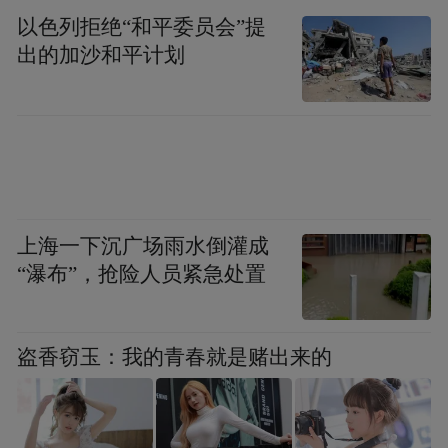
以色列拒绝“和平委员会”提
出的加沙和平计划
刚好，我的新电脑里还没安装Obsidian，所以
我决定从零装一遍，看看这套玩法到底值不
值得花时间。
上海一下沉广场雨水倒灌成
“瀑布”，抢险人员紧急处置
一、安装Obsidian，丝滑关联Hermes
安装Obsidian非常简单，打开Obsidian官网，
盗香窃玉：我的青春就是赌出来的
下载对应系统的版本即可。整个安装过程不
到五分钟，无需账号，也没有复杂配置，运