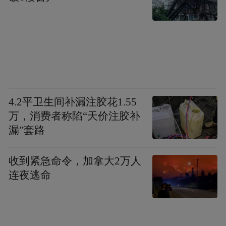
Obsidian会把这个文件夹当成知识库来进行管
4.2平卫生间补漏注胶花1.55
理，里面保存的所有内容，都是标准
万，消费者称陷“天价注胶补
Markdown文件。这一点也是我觉得它特别适
漏”套路
合配合AI使用的原因，Hermes不需要学习任
何特殊格式，直接读Markdown就行。
收到紧急命令，加拿大2万人
连夜逃命
Obsidian还有两个功能非常实用，第一个叫双
向链接（Wikilinks）。Obsidian可以把相关的
笔记建立关联，点击即可进行跳转。