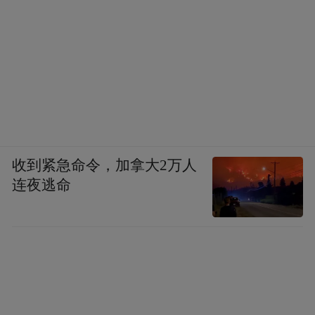
如果你什么资料都没有，那这次笔记里和知
识图谱就会比较空，图中可以看到我的知识
图谱里有比较多的内容，是因为我把Hugging
Face上发布的一份AI Agent术语表扔了进去，
收到紧急命令，加拿大2万人
全文有191行。
连夜逃命
如果让我自己整理，大概率就是放进资料文
件夹，以后搜索的时候再翻。这次我直接告
诉Hermes：把这篇文章加入Wiki，Hermes就
会帮我自动分类整理成上面的样子。