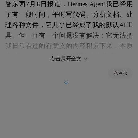
智东西7月8日报道，Hermes Agent我已经用
了有一段时间，平时写代码、分析文档、处
理各种文件，它几乎已经成了我的默认AI工
具。但一直有一个问题没有解决：它无法把
我日常看过的有意义的内容积累下来，本质
上来说，Hermes缺少一个配套的知识库。
点击展开全文
它确实有持久记忆，MEMORY.md能记录长
举报
期偏好，USER.md能保存一些个人信息和开
发环境配置。不过这两个文件加起来也只有
几千个字符，能记住用户是做什么的、平时
喜欢什么、项目放在哪里，但想让它记住这
些年积累下来的工作笔记、项目文档以及研
究资料，显然不现实。