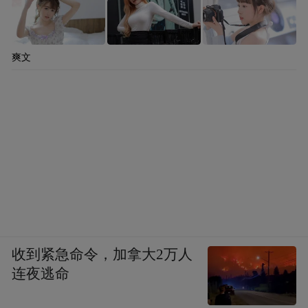
爽文
比如我让Hermes帮我创建一套Obsidian教程
笔记，输入提示词：帮我在Obsidian中创建一
套上手指南，包含主教程、Markdown速查和
收到紧急命令，加拿大2万人
一篇新闻示例，要能体现出Obsidian的双向链
连夜逃命
接功能。