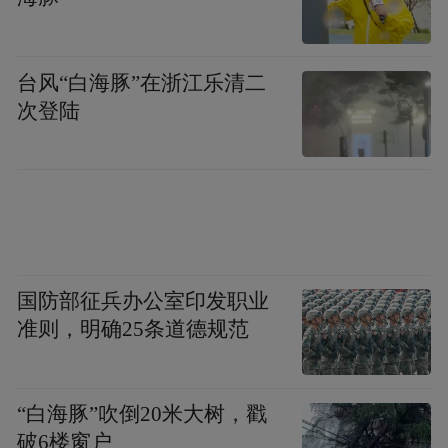
第一次启动时，Obsidian会让你选择创建新的
Vault，或者打开已有Vault，如果你没有自己
台风“白海豚”在浙江乐清二
次登陆
建立过专门存放知识的文件夹，就直接点
Create new vault创建新的仓库。
国防部征兵办公室印发职业
准则，明确25条道德规范
“白海豚”吹倒20米大树，戳
破6楼窗户