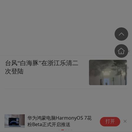
入Obsidian以后，Hermes更像一个一直陪着
我维护知识库的研究助理，帮忙把那些散落
在电脑各处的资料，一点一点重新组织起
来。
不过，这个组合真正需要花时间的其实不是
配置，而是以后不断把自己的资料放进去，
台风“白海豚”在浙江乐清二
知识库越丰富，Hermes+Obsidian能发挥的价
次登陆
值也越大。
“特别声明：以上作品内容(包括在内的视频、图片或音
频)为凤凰网旗下自媒体平台“大风号”用户上传并发
布，本平台仅提供信息存储空间服务。
华为鸿蒙电脑HarmonyOS 7花
阿
Notice: The content above (including the videos,
打开
粉Beta正式开启推送
型
pictures and audios if any) is uploaded and posted
持