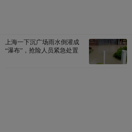
整个流程非常丝滑，Hermes会读取整篇内
容，识别概念、分析关联，然后自动生成对
应页面。不到一分钟，处理完成。我再次打
开Wiki仓库，里面已经多出了十几篇新的笔
上海一下沉广场雨水倒灌成
记，包括：Agent、Model、Tool Use、
“瀑布”，抢险人员紧急处置
Context Engineering、Skill、Scaffold、
Execution Framework、Strategy、Sub-agent、
Training等等，每一个概念都是一篇独立笔
记，而且都用中文进行了分类。