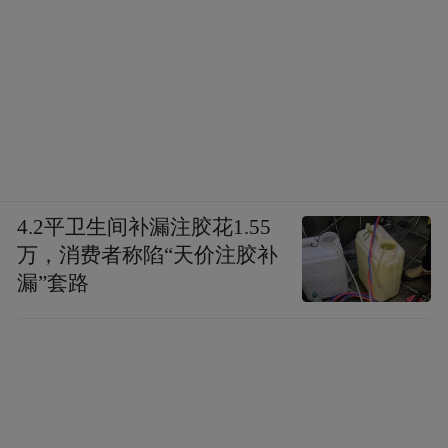
第二个是Graph View（知识图谱），所有双
向链接都会自动生成一张关系图。哪些知识
联系最紧密，哪些内容还是孤岛，一眼就能
看出来。
我新建了一个Vault，名字叫工作总结。创建
4.2平卫生间补漏注胶花1.55
完成以后进入Obsidian，整个界面非常简洁，
万，消费者称陷“天价注胶补
像一个备忘录Plus版：左边是文件列表，中
漏”套路
间是编辑区，右侧是关系图谱。