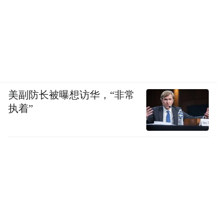
的，错了就重来。
凤凰网科技：
追觅给人一种很奇妙的感觉，
规模是大厂，但状态又像创业公司。
刘扬：
追觅AURORA是一个BU，追觅的各
美副防长被曝想访华，“非常
个BU目标都是成为各行各业的“DeepSeek”。
执着”
每个BU都是独立的，看起来像个大军团，实
际上内部互不影响。DeepSeek也是创业公司
吧，也不是BAT做出来的，对吧？
凤凰网科技：
追觅AURORA的量产和上量节
奏，大概在什么时候？