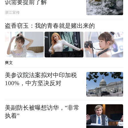
识需要提前了解
刘扬：
我们不是盲目进攻。你现在觉得挑战
苹果是“天方夜谭”，但回到六七年前，你说
浙江宣传
一个从零开始的追觅要打败当时的扫地机霸
盗香窃玉：我的青春就是赌出来的
主，别人也会说你疯了。做手机，我们比当
年强多了，不是从零开始，团队、供应链、
资金都有基础。我们只是在换一种打法，走
一条新的路。
爽文
美参议院法案拟对中印加税
凤凰网科技：
我们聊聊细节。你最初参与这
100%，中方坚决反对
个项目是在什么时候？俞浩是怎么说服你
的？
美副防长被曝想访华，“非常
刘扬：
去年8月底我参与进来。没有“说服”这
执着”
个环节，全公司都知道，不是他指派我的，