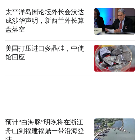
个业务的第一责任人。
太平洋岛国论坛外长会没达
成涉华声明，新西兰外长算
凤凰网科技：
也就是说，连“定位高端”这样
盘落空
的战略决策，前期俞浩也不会干预？
美国打压进口多晶硅，中使
刘扬：
对，他不会告诉你应该怎么拍视频，
馆回应
更不会告诉你战略该怎么定。你得自己想
好，这是你的梦想，所以你来做。然后，你
得有持续学习的能力，并且敢于去试。我们
想干手机，就是觉得苹果市值4.3万亿美金，
年净利润1000多亿美金，这个公司很“肥
硕”，我们应该去抢点肉吃。
预计“白海豚”明晚将在浙江
舟山到福建福鼎一带沿海登
凤凰网科技：
我看追觅AURORA更像是AI原
陆