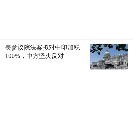
90后工龄都十几年了，不年轻了。但关键是
不能变成“老登”，人一旦变成老登，就容易
EMO。保持激情，持续学习，就不会老。
凤凰网科技：
最后一个问题，今天全球贸易
美参议院法案拟对中印加税
环境正在发生改变，创业板4038点也创下
100%，中方坚决反对
2015年以来新高。你觉得这对创业者意味着
什么？
刘扬：
今天是个好日子。这说明什么？说明
市场永远是对的，当前中国的创业氛围很浓
厚。我们生活在一个属于我们最好的时代，
我们要做的是实现我们的中国梦，不仅仅是