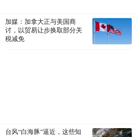
智，用户和渠道都期待我们把手机做成功。
这个世界不可能永远被一家吃光。
加媒：加拿大正与美国商
讨，以贸易让步换取部分关
凤凰网科技：
你会给追觅AURORA设定一个
税减免
“止损线”吗？比如到什么时候还不行就放
弃？
刘扬：
不能有止损线。选择了这条路，就要
敢于和自己做斗争，保持热爱，坚持长期主
义。我见过很多首富，他们都有一个共同
点：在这个行业里保持着热爱和长期主义。
凤凰网科技：
你作为手机BU的1号位，日常
台风“白海豚”逼近，这些知
和俞浩的沟通多吗？需要固定的汇报节奏