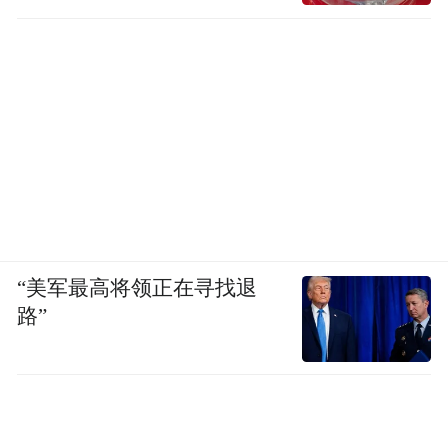
刘扬：
对。我们把ID公开给你看，喜欢哪个
我们就继续迭代。从上海的AWE到美国发布
会，你都看过，你看到了我们的进步。这跟
传统手机厂商完全不同，苹果和三星哪里会
让你看到它的原型机？我们就是要跟用户产
生闭环，持续打磨。
凤凰网科技：
这种“玩法”在外面看来口碑很
“美军最高将领正在寻找退
两极分化，你们如何面对质疑？
路”
刘扬：
我们不沉默。就像你随机问我问题，
我立刻回答你，没稿子。我鼓励团队小错不
断，大错不犯。没有什么事是必须要那样做