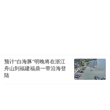
锁定现在这种独特的比如像模块化这种方向
的？
刘扬：
靠“试”。就像发75条视频测试流量一
样，我把方案发给欧洲、美国的客户、
KOL、经销商看，问他们喜不喜欢。为了把
手机卖好，我还去过赌场，那地方高净值人
群多，直接跟他们聊。
预计“白海豚”明晚将在浙江
舟山到福建福鼎一带沿海登
凤凰网科技：
你学过软件工程，待过三星等
陆
手机大厂，有丰富的手机经验。对你来说，
造一部手机难吗？
刘扬：
我觉得不难。屏幕、内存、芯片、摄