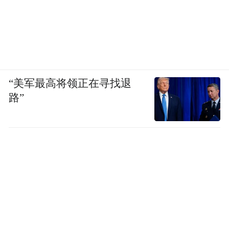
像头……所有模组都是供应链的，别人能整
合，追觅AURORA为什么不行？关键在于懂
不懂怎么去“整合”供应链的能力。我们的模
块化相机，就是整合了中国供应链本就具
备、但没人去组合的能力。
“美军最高将领正在寻找退
路”
凤凰网科技：
那如果硬件很难建立壁垒，什
么才是追觅AURORA真正的壁垒？
刘扬：
AIOS，反内卷，美学设计，持续的创
新力和品牌。其中，品牌就像一瓶水，贴农
夫山泉卖2块，贴依云卖20，贴上苹果就卖
100。苹果为什么能卖100？是它过去积累的
品牌心智。追觅在海外也建立起了高端心