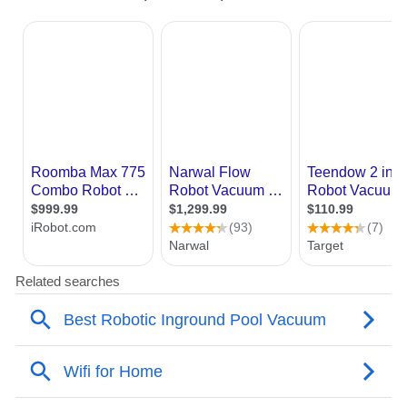
条“极窄”的路，挑战苹果和三星的万亿帝
国。
按照规划，追觅AURORA接下来会扩充团
队，人员规模可能会达到2000人。手机产品
最早将在今年第四季度正式发布，分为旗舰
版、模块化摄影旗舰版与高奢定制版三条产
品线。
看起来，AURORA有了不错的开局。就在4
月底，还有消息称，追觅AURORA手机业务
正按640亿元的估值，推进新一轮融资。当我
们就融资的消息询问刘扬时，他的回答有些
巧妙，“这个真不能说，属于干扰市场，但放