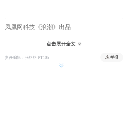
凤凰网科技《浪潮》出品
作者｜董雨晴
点击展开全文
举报
责任编辑：张格格 PT105
在追觅，刘扬是一个无法被简单定义的人。
他做过世界第一的扫地机DREAME X50，拿
过被称为“科技界奥斯卡”的美国《时代周
刊》2025全球最受欢迎扫地机大奖；他干过
软件，做过硬件，甚至还搞过投资，现在还
会自称“财经博主”；如今，他最新的Title是
追觅AURORA手机全球负责人，一个他主动
请缨得来的角色。