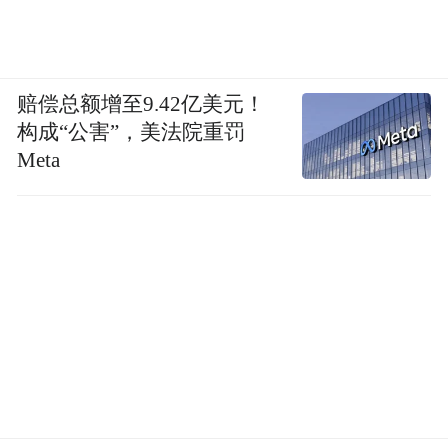
刘扬：
预计明年集中上量。今年重点是打磨
产品，做品牌声量，让大家知道我们在造手
机。你不能上来就闭门造车备一堆货开卖，
赔偿总额增至9.42亿美元！
万一做错了库存那会把自己压死。
构成“公害”，美法院重罚
凤凰网科技：
Meta
你刚才提到只做高端，为什么
坚决不做低端？
刘扬：
很简单，低端就是搞内卷。就两条
路，第一是卷员工，拼工时和功效；第二是
卷供应链的bom成本，把成本一分一厘地
抠，最后大家都没钱赚，增收不增利。A股
很多手机供应链公司，一年净利润还不如把
钱存银行的利息多，这就是现状。我们要改