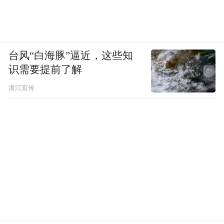
人一定要干自己爱干的事，爱你爱的人，否
则你干不下去。这和贾跃亭的“为梦想窒息”
不一样，我是希望你有梦想且热爱生活，这
台风“白海豚”逼近，这些知
样更能好好奋斗。
识需要提前了解
凤凰网科技：
但乐视当年的扩张，招人标准
浙江宣传
很模糊。你不担心追觅也会那样吗？
刘扬：
完全不一样。乐视没有基本盘，追觅
有。我们有2/3的主营业务是现金奶牛，只拿
1/3的利润投入创新。割草机从单月营收一千
万干到一个亿，成了欧洲第一，然后它赚的
钱再去反哺后面的业务，像一个家庭，哥哥
赚钱培养弟弟，一个个接力。就算某个项目