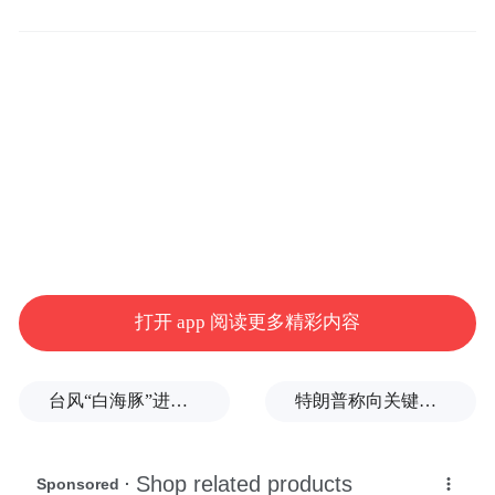
采访刘扬的过程，像是经历一场高密度、高
能量的头脑风暴。他说自己不喜欢公关话
术，追求随性。但这种随性也不是章乱无序
的，他习惯性地将一切“语文题”拆解为“数学
题”，却又喜欢用极度感性的语言谈论“梦想”
与“热爱”。他将老板俞浩比作一张可以随时
调取的“银行卡”——不仅是大众认知的资金
打开 app 阅读更多精彩内容
“银行卡”，也是精神、情绪和思想的“银行
卡”。
台风“白海豚”进入24小时警戒线，最新登陆点预判
特朗普称向关键矿产投资30亿美元
在手机这片公认的血海，刘扬正带着一支平
均年龄或许比大厂更年轻的队伍，试图用一