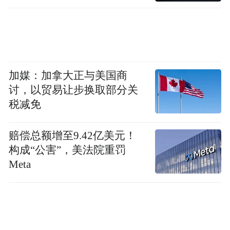
是我主动请缨。我觉得我可以做，就去做
了，就这么简单。他没跟我说一句话，我也
没跟他说。
凤凰网科技：
加媒：加拿大正与美国商
这跟外界理解的“追觅孵化器”
讨，以贸易让步换取部分关
模式很不一样，似乎不需要老板去push。
税减免
刘扬：
在我们公司从来不需要老板推动。老
赔偿总额增至9.42亿美元！
板只是我的一个“资源”，说得直白点，我甚
构成“公害”，美法院重罚
至把他看作一张“银行卡”。这个卡不只是
Meta
钱，也可能是精神、情绪、思想、方法的银
行卡。我需要的时候，把它调出来，不需要
的时候，我不会去烦他。我们每个BU都是独
立的，从财务到研发，我说了算，我就是这