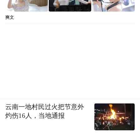
凤凰网科技：
听起来，你们没有来自市场的
爽文
库存压力。
刘扬：
对，我们最大的压力不是量。我不用
因为市占率掉1%就焦虑。但其他手机公司
会，内存一涨价，卖一台可能就亏一台，不
卖又不行，上下游那么多人要养。我们没有
这种束缚，人是最固定的成本，这点钱我们
掏得起。我甚至觉得大家可以一起合作，想
办法去分苹果和三星的蛋糕，实现共同富
云南一地村民过火把节意外
灼伤16人，当地通报
裕。
凤凰网科技：
当初那么多方案，你们是如何