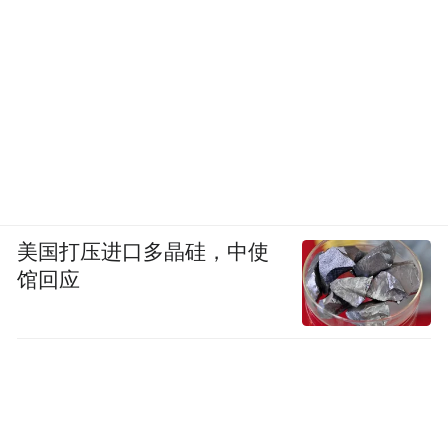
们短期看中的结果是什么？
刘扬：
比如我们把美国的品牌亮相办成功
了，这就是阶段性的好结果。我们每个模块
的负责人都是10年以上的老兵，任务分好，
定期看结果。在自己的领域，他应该比我更
清楚怎么做。
美国打压进口多晶硅，中使
凤凰网科技：
馆回应
你是90后，你们的团队也极度
年轻化吗？
刘扬：
我应该是最老的了。我们还有01年的
模块负责人，因为做抖音、小红书这些，就
得他们来。你让我去指导，人家也不信啊。