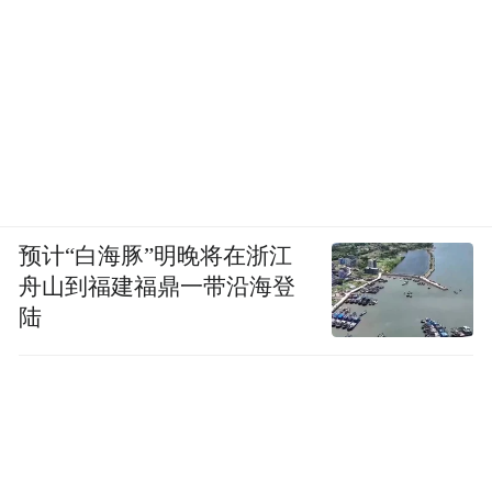
凤凰网科技：
手机是个极其吃现金流的项
目，追觅AURORA在融资方面有压力吗？
刘扬：
我们不打算猛砸投资人的钱去烧，背
债就像背房贷，压力大。我更希望自己先把
路趟出来。就像我发了75条视频，趟出了流
量密码。做手机也一样，我会先用小步快跑
预计“白海豚”明晚将在浙江
的方式，找到那条属于追觅AURORA的路，
舟山到福建福鼎一带沿海登
然后才逐渐加大投入。压死一个公司的最后
陆
一根稻草往往是库存，我们没量产，就不存
在这个问题。
凤凰网科技：
你现在搭建团队，希望找什么
样的人？