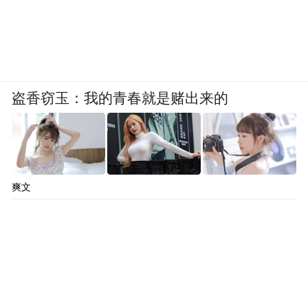
刘扬：
第一，来自手机大厂，我们称之为“第
一象限”的人才。华为、苹果、三星、小米这
些，尤其是在中国本土的。华为曾在海外高
端市场打败过苹果，说明中国厂商具备这个
盗香窃玉：我的青春就是赌出来的
能力，我们只是要用自己的方式，重新走一
遍长征路。第二，我希望他们是不甘于平
凡、敢于非凡的人。
爽文
凤凰网科技：
你有自己独特的招人标准吗？
你们在扩张过程中，会不会被别人说像乐
视？
刘扬：
我会问一个问题：你的梦想是什么？