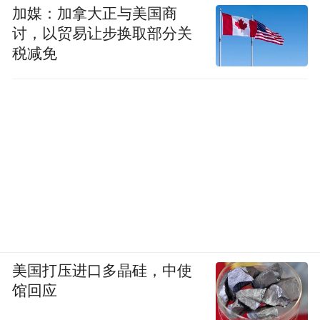
加媒：加拿大正与美国商
失败，也不影响主营业务。
讨，以贸易让步换取部分关
凤凰网科技：
税减免
但对追觅AURORA来说，自我
造血的要求是不是更高？
刘扬：
还好，关键是不能乱投入，要把“苹
果、三星、追觅AURORA三分天下”这种语文
题，变成数学题，测算清楚怎么干。现阶段
我们投入最多的是研发，七八成都在这里，
包括人力和开发成本。
凤凰网科技：
我看到你们展示了高奢版、模
美国打压进口多晶硅，中使
块化、还有普通旗舰机三条线。这是你们在
馆回应
市场上验证出来的结果吗？