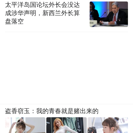
变它，带领供应链出海，去跟苹果抢利润。
太平洋岛国论坛外长会没达
成涉华声明，新西兰外长算
凤凰网科技：
这是一条“窄门”逻辑，但创业
盘落空
压力巨大。你有没有想过，如果失败了怎么
办？
刘扬：
失败就失败了。人生来什么都没有，
走的时候也带不走什么。我们老板小时候点
煤油灯，父母卖猪头肉为生，他自己小时候
吃水泡饭就着咸菜吃一年，创业从一无所有
也能做出400亿营收的企业。他走的窄路现在
越走越宽。走宽路，赚不到钱，没意义，一
盗香窃玉：我的青春就是赌出来的
开始走宽路，路好走，路上都是人，走到最
后就变得没路可走，路堵死了。