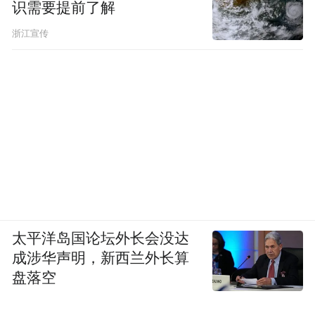
识需要提前了解
吗？
浙江宣传
刘扬：
想聊每周甚至每天都可以。但假设
200个BU，老板每个听5分钟，一天就过去
了，老板时间也不够折腾啊。我们不是靠汇
报驱动的。我们会默认每个负责人都可信，
就像解一道概率题，如果你每天都在盘算200
个人谁对谁错，对的概率是二分之一，错的
概率也是二分之一，200个对错判断全对的概
率就是二分之一的200次方分之一，这个决策
太平洋岛国论坛外长会没达
体系会乱套。最好的办法就是“爱与信任”，
成涉华声明，新西兰外长算
看你做出来的结果。
盘落空
凤凰网科技：
所以对追觅AURORA来说，你