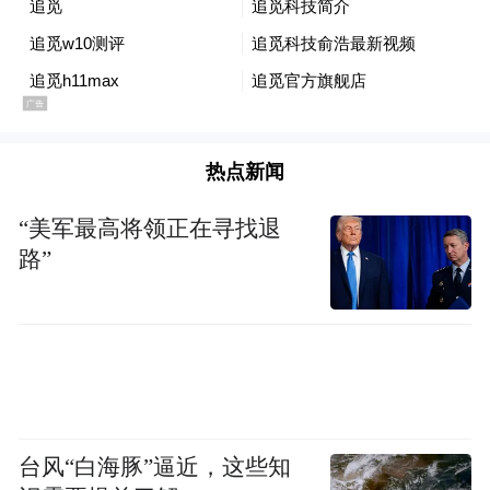
凤凰网科技：
你之前在滴滴，后来在追觅做
了拿下美国《时代周刊》大奖的扫地机
X50。现在又跨到手机，这个跨度带来的挑
战和兴奋点分别是什么？
热点新闻
刘扬：
做X50已经是世界第一了。追觅的逻
“美军最高将领正在寻找退
辑是，要么不做，要么做世界第一。手机这
路”
个行业我以前也干过，现在有机会重新挑战
一下苹果和三星，我觉得这个很刺激。
凤凰网科技：
但手机行业现在都不能叫红
海，应该算“血海”了。在这个节点进入，需
要巨大的魄力，你的底气从哪里来？
台风“白海豚”逼近，这些知